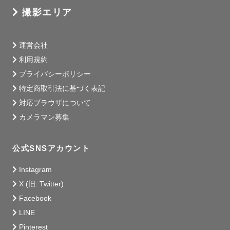
る可能性があります。納品期限内（２週間以内）には納品
撮影エリア
するため、ご了承ください。

※猫を飼っております。使用品の洗濯はもちろん、備品等
運営会社
には猫が触れない環境で準備・保管しております。ご安心
利用規約
ください。とはいえ、毛の付着がゼロではないため、ご不
プライバシーポリシー
安な方は、ご遠慮ください。

特定商取引法に基づく表記
対応ブラウザについて
・

カメラマン募集
公式SNSアカウント
初めまして！ずほちんです☺︎

数多いページから私のページに来ていただきありがとうご
Instagram
ざいます◎

X (旧: Twitter)
気軽にずほさん、ずほちゃん、ずほちんとお呼びください
Facebook
☺️

LINE
Pinterest