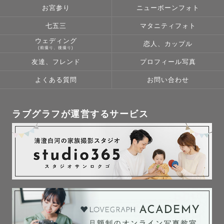
🏫ラブグラフ内サロン講師/メンター

お宮参り
ニューボーンフォト
七五三
マタニティフォト
ウェディング
📺パンサー尾形貴弘と狩野英孝の全力おたすけバラエティ
恋人、カップル
(前撮り、後撮り)
「かのおが便利軒」（2022,09,25放送分）に出演！📺

友達、フレンド
プロフィール写真
よくある質問
お問い合わせ
写真展「TOOPE-撮っぺ-」vol.1岩手/vol.2秋田開催

ラブグラフが運営するサービス
・

＼ワンポイントアドバイス／

💬公園での家族写真や七五三、お宮参りなどは混雑や一般
客の写り込みの少ない平日がおすすめです✨

💬夏は暑さの和らぐ早朝(8:30-11:00)か夕方(16:00以
降)、もしくはおうちでの撮影をおすすめします🌻（スタジ