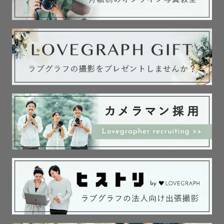
オや施設など紹介します♪）

💬夕日撮影ご希望の方はダントツで秋田県をおすすめしま
す！！遠くても感動できる夕日撮影ができます🌇

💬冬の光はどの時間帯も柔らかく、雪の反射で肌が綺麗に
映ります☺️ロケ地にお悩みの方、ぜひ提案させてくださ
い！

・　

【ニューボーンについて】

⚠️アートニューボーンをご検討中の方へ⚠️

基本的に平日のみお受け致します。

以下より2〜3パターン

･かごおくるみ

･布背景おくるみ
