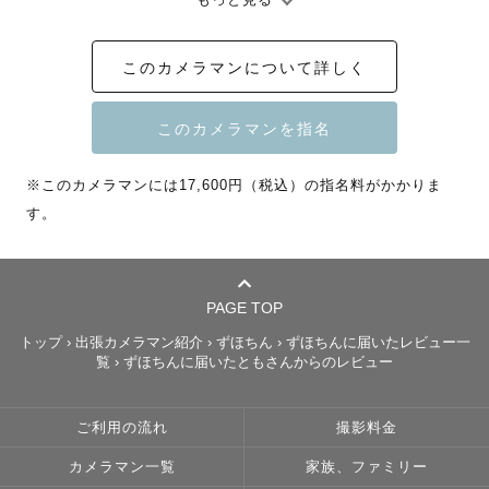
もっと見る
い。

※交通費をご負担いただければ全国対応できます！

このカメラマンについて詳しく
▷▷ﾘﾋﾟｰﾀｰ様・ｼﾝｸﾞﾙﾏｻﾞｰ・ｼﾝｸﾞﾙﾌｧｻﾞｰのゲストは指名
料/値引きいたします😌ご申告ください。

▷▷母子、父子だけのちょっとした撮影がしたい方もちょ
※このカメラマンには17,600円（税込）の指名料がかかりま
っぴりお安いプランをご案内可能なので、問い合わせくだ
す。
さい。

※指名料割引はラブグラフHPもしくはずほちん経由で依頼
されたゲストのみです

PAGE TOP
トップ
›
出張カメラマン紹介
›
ずほちん
›
ずほちんに届いたレビュー一
🎖【IPA（国際写真コンテスト)】2023wedding部門佳作受
覧
›
ずほちんに届いたともさんからのレビュー
賞

🎖【IPA（国際写真コンテスト)】2025wedding部門佳作受
ご利用の流れ
撮影料金
賞

カメラマン一覧
家族、ファミリー