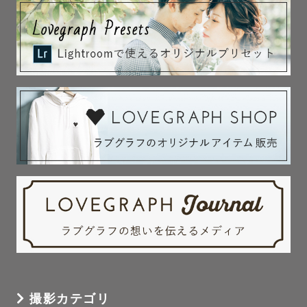
･はだかんぼ（布背景/黒背景のどれか）

･サイドポーズ

・ナチュラルニューボーンをしっかりめに撮影希望

＋パーツ写真、兄弟･家族写真

※生花は基本的に自身でご用意いただいております。

※時間延長オプション（＋11,000円）追加でポージング追
加可能。

※布の色味ご相談可ですが、わたしの撮影スタイルは暗め
でシックな写真を得意としています。基本的に白背景、白
木目調背景での撮影は対応しておりませんのでご了承くだ
さい。

※撮影アイテムはたくさんあるため、基本的にカメラマン
におまかせとなります。

※アートニューボーンフォトに関して、通常と異なる編集
撮影カテゴリ
を行うため、別ゲストさまの撮影日よりも納品日が前後す