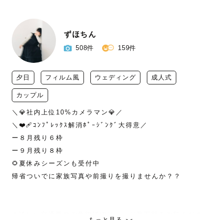
ずほちん
508件
159件
夕日
フィルム風
ウェディング
成人式
カップル
＼💎社内上位10%カメラマン💎／

＼❤️‍🩹ｺﾝﾌﾟﾚｯｸｽ解消ﾎﾟｰｼﾞﾝｸﾞ大得意／

ー８月残り６枠

ー９月残り８枠

🌻夏休みシーズンも受付中

帰省ついでに家族写真や前撮りを撮りませんか？？

⚠️詳しい交通費のご負担詳細はページ最下部をご覧くださ