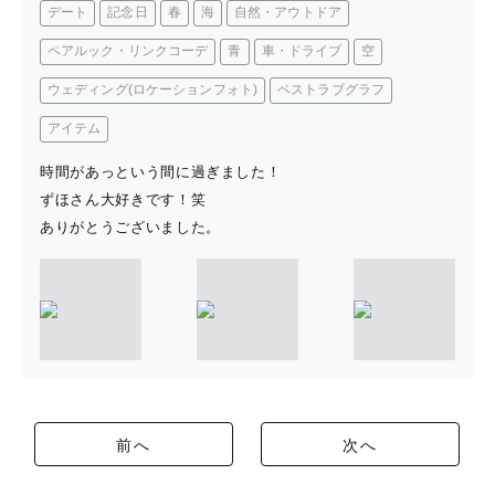
デート
記念日
春
海
自然・アウトドア
ペアルック・リンクコーデ
青
車・ドライブ
空
ウェディング(ロケーションフォト)
ベストラブグラフ
アイテム
時間があっという間に過ぎました！
ずほさん大好きです！笑
ありがとうございました。
前へ
次へ