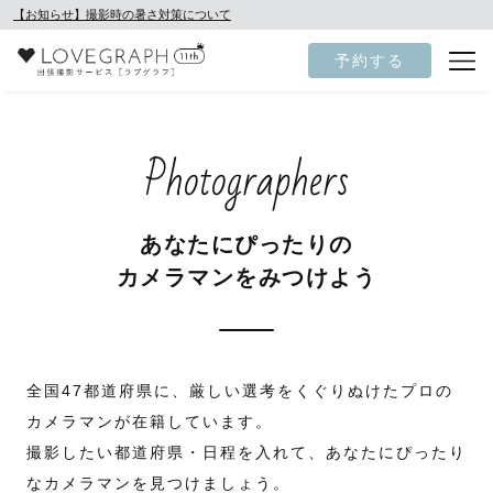
【お知らせ】撮影時の暑さ対策について
予約する
Photographers
あなたにぴったりの
カメラマンをみつけよう
全国47都道府県に、厳しい選考をくぐりぬけたプロの
カメラマンが在籍しています。
撮影したい都道府県・日程を入れて、あなたにぴったり
なカメラマンを見つけましょう。