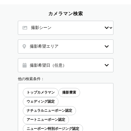
カメラマン検索
撮影希望エリア
他の検索条件：
トップカメラマン
撮影豊富
ウェディング認定
ナチュラルニューボーン認定
アートニューボーン認定
ニューボーン特別ポージング認定