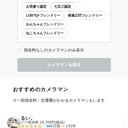
お宮参り認定
七五三認定
LGBTQ+フレンドリー
発達凸凹フレンドリー
わんちゃんフレンドリー
ねこちゃんフレンドリー
指名料なしのカメラマンのみ表示
おすすめのカメラマン
※一部指名料・交通費がかかるカメラマンもいます
‹
›
るい。
静岡
指名料:18,700円(税込)
5
422回
131件