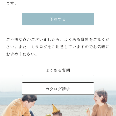
ます。
一緒にそこにしかないものを噛み締め
これまで、笑顔で世界中に友達を作ってきました☺️皆さんの笑顔を引き出
こちらでリードします。
風景写真家としても活動しているため、絶景などロケーションと絡めた引
全員が一緒に写りたいとき
感動と発見に溢れる時間を過ごしたい。
して素敵な写真を撮影します！
大切な人と出会い、共に歩んできた時間。
でも気負わせるようなことはしません。
その日の笑い声も、
きの写真が得意です。
何気ない日常を残したいとき
カメラマンとゲスト様以上に
ゆるい空気の中で進めていきます。
まなざしも、
絶景の大自然と残したい！思い出の地で撮りたい！など私にお任せくださ
そんなときは、
いろんな出来事、感情を共有して繋がりたい。
その積み重ねがあるからこそ、
彼氏さんが写真慣れしていなくても大丈夫。
言葉にならない想いも。
い！
予約する
私たちカメラマンを呼んでみてください。
また、数年前にカナディアンロッキーの麓に住んだことがきっかけで、登
今日がより特別な日になるのだと思います。
男性同士でラフに話しながらソロカットで
そんな想いで向き合わせていただいています。
山にもハマっています。
安心してもらうところから始めます。
空気ごと写真に残します。
家族全員が写っているお写真を、
ウェディング写真は、
自然体で笑い合いたいふたりにも
【撮影プラン】
ちょっと緊張したお顔から
よろしければ
登山ウェディングをご希望の方、お気軽にお問い合わせください⛰️
ただの記念ではなく「ふたりの物語の証」。
しっかりポーズを決めてかっこよく撮りたい
あなたが生きた証として。
楽しく笑っているその瞬間まで。
私の撮影実績、ポートフォリオを覗いて
ふたりにも、どちらにも対応しています。
そして、いつかのあなたを支える御守りとして。
◯スタンダード/1.5h・・59,180円（税込）
ご不明な点がございましたら、よくある質問をご覧くだ
そこにどんな想い、時間があったか
飾らない笑顔も、緊張した表情も、
おふたりの理想に合わせて
26,180円＋指名料33,000円（税込）
全部を残します。
想像してみてください💭
全部がかけがえのない瞬間です。
スタイルを使い分けます。
━━━━━━━━━━━━━━━━━━
家族写真（七五三,お宮参り,誕生日）
さい。また、カタログをご用意していますのでお気軽に
どれ１つとして同じものはない
慣れてきたらあえてラフな指示であったり
友達（成人式, 卒業）
世界で１つの想い出、時間たちです🌇
◎でない日でも撮影可能なことがあります。
未来のふたりが見返した時に
何も言わないなんてこともしますが
映画のワンシーンのような写真
カップル（記念日,エンゲージ）など
お求めください。
日程に関するご相談、その他ご質問・ご相談等もお気軽にお問い合わせく
「この日からまた始まったんだね」と
そんな2人の時間も大切だと思っています。
思えるような、
街中の光や建物を活かしたロケーション撮影も
「幸せな瞬間を映画のワンシーンに」
◯WDスタンダード/３h・・87,780円（税込）
【🕊️For Wedding】
お任せください。
43,780円＋指名料44,000円（税込）
「私たちだけのSpecial order made」
優しい1枚を残したいです。
屋外撮影だからこそ
フィルムのような柔らかな質感と、
ロケーション前撮りや後撮り
よくある質問
天気も大切な要素のひとつ。
物語を感じる写真を得意としています。
２箇所撮影可能
結婚を理由に、とびきり主役になる
雨の日の撮影も対応しています。
そんな日を作りませんか？
𓂃👶 ニューボーン𓂃
傘越しのカット、雨粒を光に変える撮り方——
仕上がりについては、ぜひ撮影実績をご覧ください。
◯1Dayフリー/1日・・136,180円（税込）〜
お2人にはお2人だけの
「むしろ雨でよかった」と言ってもらえるように
26,180円＋指名料110,000円（税込）
カタログ請求
ウェディング撮影のカタチがあります。
小さな手、小さな足、かすかな寝息。
どんな天気でも本気で向き合います。
また、オプションでフィルムカメラ撮影も承っております。
1日を自由にカスタム可能、複数箇所可能（早朝、星空、登山など）
延期のご相談もお気軽にどうぞ。
複数スポットを回りながら撮影いたします。
出会いのきっかけ、想い出の場所、
新しい命の誕生は、
そうして生まれた写真は
━━━━━━━━━━━━━━━━━━
※海外での撮影はこの料金のみで受け付けております。
忘れられない出来事。
奇跡そのものだと感じます。
10年後に見返したとき
※こちらのプランご希望の方は必ず申込前にご連絡ください。
せっかくならそれらも全部詰め込みませんか？
あの日の気持ちごとよみがえってくる
自然体な姿を大切に
ドレスもヘアメイクも、もちろん写真も
ほんの一瞬のこの時期は、
一枚になります。
全部全部お二人らしさ全開で
日々成長していく中で
大人も子どもも、
【参考：交通費】