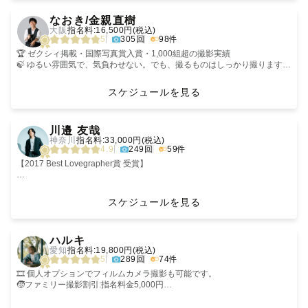
‹
›
愛知県内
皆様と共に過ごせることに感謝して
それは、私が思うに
・instagramフォロー割 指名料 -¥1,000
なおき/金親直樹
✈️ 全国どこでも出張可
写真が繋いでくれたそのご縁を
撮られたくない写真を撮られた経験があるから
・リピーター様割 2回目 指名料 -¥1,000
大阪
指名料:16,500円(税込)
※ 遠方の場合は、追加交通費を
必ず最高のものにするとお約束します🤝🏻
ではないかと思っています。
初めまして！
3回目以降 指名料 -¥2,000
5
305回
98件
🌻対応エリア
相談させていただく場合がございます
けーちゃんと申します。
※みてねからの割引はいずれも対象外です
大阪・和歌山を拠点に
< 追加交通費がかからない地域 >
皆様のパーソナリティや個性は、ユニークで
気軽に「けーちゃん」と呼んでいただけると嬉しいです😌
※各割引併用可◎
🏆 ゼクシィ掲載・国際写真賞入賞・1,000組超の撮影実績
関西(大阪/和歌山/奈良/兵庫/京都)で活動しております。
愛知県内ほぼ全域
《私の届ける写真と撮影体験》
素敵なポイントだと私は思っています。
🍃 ゆるい雰囲気で、気負わせない。でも、撮るものはしっかり撮ります
※撮影対応エリア内でも一部地域では別途交通費を頂く場合がございます
岐阜県岐阜市
「写真を理由、少し特別な私たちを。」
ただ、人とは違うからこそ、
エリア外でも超過交通費をお支払いいただくことで、全国どこへでも出張
お申し込み後、ご入金前に必ずご申告くださいませ ˎˊ˗
🙌 「緊張していたのに、気づいたら自然に笑っていた」——そう言われる
※対応エリア外でも事前相談・交通費を頂ければどこでも撮影に伺いま
三重県桑名市近辺
気になってしまうものだとも思います。
可能です。
のが一番うれしい
スケジュールを見る
す！
静岡県湖西市
よく、選んでいただく理由に
お気軽にお問い合わせください。
少しでもゲスト様がご依頼しやすいよう割引制度を設定させていただきま
📍 どこかで見た写真じゃなく、あなたたちの街で、あなたたちらしい一枚
※撮影場所によっては、申請や別途料金が発生する場合がございますの
「自然体」という言葉をあげていただきます。
自分でも言いづらいような自分のこだわり、
した☺️
を
で、予めご了承ください。(例.千畳敷・白良浜→¥8,800）
▶︎ 撮影日程
多分それは、私のスタンスが
もしよかったら、撮影前にそっと教えてください。ちょっとした気持ちを
川邉 友哉
平日&土日祝 可◎
”写真を撮るためにつくった瞬間を撮る”
知れるだけで、寄り添い方が変わります☺︎
ーーー
ぜひご利用いただけますと幸いです◎
🙋【カメラマンのこと】
神奈川
指名料:33,000円(税込)
フリーランスのため、柔軟に対応可能です。
ということではなく
金親直樹（かねおやなおき）
4.9
249回
59件
急な日程変更も一度相談くださいませ。
”ただそこにある時間に惹かれて撮る”
私は「誰でも自然体で、ちゃんと素敵に写れる」と信じています。
大好きな人と話している時、子供の手を握っている時、綺麗な青空を見た
最初の一枚は、高校の先輩の結婚式でした。
というものだからかもしれません。
「笑顔が苦手」「八重歯が気になる」などの…たくさんの声にも無理せず
時…
┈┈┈┈┈┈┈┈┈┈┈┈┈┈┈┈┈┈┈┈┈┈
撮ったことなんてなかったけど
【2017 Best Lovegrapher賞 受賞】
🌻撮影に…
▶︎撮影場所の使用申請
寄り添える工夫を、毎回考えています。一人ひとりに合わせた工夫をしな
普段の日常の中にもとても多くの「幸せ」が隠れています。
🌸 自然体の幸せを、未来のお守りに 🌸
頼まれたから撮った。
私は、笑顔いっぱいな写真が大好きです😊
公共の場所での撮影では
ご希望のカットをお伺いしつつ
がら、無理のない心地よい撮影を一緒に作っていきたいです。
そんな「何気ない幸せの瞬間」も写真に残したいという思いで撮影をして
┈┈┈┈┈┈┈┈┈┈┈┈┈┈┈┈┈┈┈┈┈┈
後日写真を見た先輩が
はじめまして、ともやです！
そして、笑顔を大切にしています。
使用申請が必要となります。
「この日、何して過ごしましょう」
います。
涙を流して喜んでくれた。
スケジュールを見る
原則として、ゲスト様ご自身での
という会話をよくします💭
撮られることが楽しくなると、写真が好きになる。写真が好きになると、
︎◌ 社内10％ 上位トップランクカメラマン
その瞬間に引き込まれて、今に至ります。
ハイクオリティな写真を思い出を残すように楽しい撮影で届けています☺︎
笑顔って見ているだけで
申請をお願いしております。
お二人の思い出のお店に行こうか、
自分の日常も、ちょっと大切に思える。そんな時間を一緒に作れたら__
私自身、大切な思い出を切り取った写真に支えられた時期がありました。
◌ ウェディング認定カメラマン
撮影前によく聞くことがあります。
‹
›
元気になったり、勇気を持てたり、安心感が湧いてきたり…と、とっても
全力でサポートいたしますので、
お子様が大好きなお絵描きをしようか、
私の撮った写真が皆様にとっても、そんな存在になれば良いなと1枚1枚丁
◌ アートニューボーン認定カメラマン
どこで出会ったか。
ハルキ
ステキなパワーがあると思うんです。
ご不明点や不安点は遠慮なくお伝えくださいね。
ご夫婦で訪れてた桜を3人で見に行こうか。
「写真っていいかもね！」そう言っていただける写真好きな方を1人でも
寧に納品させていただいております。
どんな街で過ごしてきたか。
＊関東以外の地域で指名を頂く際は交通費を別途でご負担頂いておりま
愛知
指名料:19,800円(税込)
「○○の笑顔見たら元気でた！」って経験ありませんか？
飾らなくても、そこにある想い、瞬間
増やせたら…！
ふたりにとって大切な場所や時間のこと。
す。また、関東以外の場所で指名される際は一度インスタグラムのDMに
5
289回
74件
皆さんには、笑顔で楽しい日常を過ごしてほしいんです。
▶︎貸し出し可能小物について
そしてみなさんそのものが素敵です！
┈┈┈┈┈┈┈┈┈┈┈┈┈┈┈┈┈┈┈┈┈┈
当日は、気負わせないことを大切にしています。
てご相談ください。DMで日程調整も可能ですのでご相談ください！
撮影でも、笑顔溢れる楽しい時間になるように、まずは自分から！ってこ
・和傘（七五三）
こんなに嬉しいことはないです。
気になることや不安なことなどがありましたら、些細なことでも気軽にご
ゆるい空気の中で、いつのまにか自然な表情が出てくる。
🎞️ 個人オプションでフィルムカメラ撮影も可能です。
とで、撮影中ずっと笑ってます😊✨
・レターボード（白地に黒文字）
でも、カメラマンの私がいるのも事実。
相談ください。
でも、撮るものはしっかり撮る。
🧒ファミリー撮影割引:指名料金5,000円
撮影した日や写真が、皆さんにとって笑顔になるきっかけになれば、めち
・ウェディングベール（白、ロング丈＆中間丈）
なので
そんな “祈り“ のような気持ちで
zoom等のビデオ通話での事前打ち合わせも可能です。
「緊張していたのに、気づいたら笑っていた」
SNS投稿許可割引:1,000円
ゃくちゃ嬉しいです✨✨
・レジャーシート（2m x 2m/チェック柄）
「どんな今、そして想い出を残すか」を
1枚ずつ大切にシャッターを切ります。
そう言ってもらえる撮影を、毎回目指しています。
※みてねからの依頼は対応不可です。