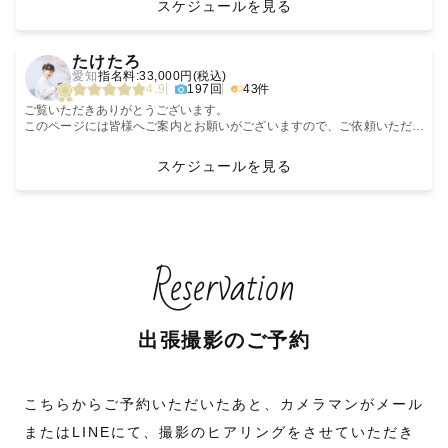
スケジュールを見る
・木製レターバナー
皆様とたくさん考え、一緒に創ります🤝🏻
全国、世界各地の撮影受け付けておりますので、お気軽にお問い合わせく
はじめまして！
その日のことを
※七五三・お宮参り撮影は対応不可です。
皆さんのために、一笑懸命カタチに残しますっ😊
＆ etc…
撮影地、撮影テーマ、何して過ごすかなど
ださい。
ずっと好きでいられる写真を
‹
›
対話の中で色々ご提案させていただきます！
東海Lovegrapherとして活動しております
残しに行きましょう。
ご希望の方はお問い合わせください。
たけたろ
▶︎最後に。
⚐⚐⚐ ・・・〈最後に〉
のもちゃん です☺️
愛知
指名料:33,000円(税込)
最後まで長い文章を読んでいただき、ありがとうございます。
少しだけ自分の話をさせてください。
┈┈┈┈┈┈┈┈┈┈┈┈┈┈┈
✑飾りたくなる1枚と、ふと見返したとき笑顔になれるような想い出を。
🌌星空撮影対応可能です
💬【はじめに】
💎 トップランクカメラマン（社内上位10%）
4.9
197回
43件
皆さんにお会いできる日を、心よりお待ちしております！
ご希望に全力で寄り添い、1枚1枚に心を込めて撮影します。
(阿智村等での撮影実績あります)
お気軽に「のもちゃん」と
こんなお悩み、ありませんか？
一緒に笑顔溢れる幸せな瞬間を残しましょう✨
祖母は、自分が２歳の頃に亡くなりました。
◆もくじ
呼んでいただけると嬉しいです✨
「カメラの前だと緊張してしまう」
ご覧いただきありがとうございます。
当時、離れて住んでいて
１．撮影・写真に込める想い
「ポーズが分からないし、どんな写真になるか不安…」
💍有名結婚情報誌に掲載経験あり
このページには皆様へご案内とお願いがございますので、ご依頼いただく
おばあちゃんとの写真は残っていません。
２．撮影について
お会いできる日を、心から楽しみにしております！
🚲BMXを始め、アーバンスポーツの撮影も承ります。
「彼氏が写真に乗り気じゃなくて…」
前に確認お願いいたします。
顔も写真の中でしか知りません。
３．わたしについて
「おしゃれな写真を撮りたいけど、何を準備すればいいか分からない」
💄東海エリア・関東エリアではヘアメイクさんの紹介も可能です！
スケジュールを見る
４．最後に
𓂃 どんな写真を残せるの？𓂃
ご安心ください。
でも、写真があったからこそ
👘和装前撮りも対応可能です。
撮影前にLINE・Zoomで顔合わせを
経歴、表彰概要
祖母の存在を知ることができました。
┈┈┈┈┈┈┈┈┈┈┈┈┈┈┈
【ご注意事項】
その際は撮影に同行していただける着付けが出来る方の手配も合わせてお
大切な人と過ごす、満ちあふれる
行っています。
🧒元キッズフォトスタジオ出身カメラマン
🏆2024年 社内四半期表彰 最優秀賞(ウエディング)
願いします。
幸せのカタチを
場所・服装・イメージだけでなく
🥇国際フォトコンテストInternational Photography Awards 2023 Pro部門
今、そばにいる
✑ 交通費：¥3,000まで含まれます（関西県外の超過分は応相談）
“自然体に”、“ありのままに”、
ふたりの出会いのことや
ご相談・お問い合わせは公式LINEよりお気軽にご連絡ください。
伝統と文化部門 1st PRIZE /金賞受賞
あなたにとって大切な人たちとのお別れも
１．撮影・写真に込める想い
✑ 日程×でも対応できる場合あり。お気軽にご相談ください
温かみのある色合いで残します🌿
この日をどんな一日にしたいかまで
🎖️国際フォトコンテストInternational Photography Awards 2023 Pro部門
Reservation
いつ来るかわかりません。
【けーちゃんについて】
一緒に話しながら決めていきます。
Wedding部門 ２作品 佳作受賞
ーあなたの「今」に、ありったけの愛を
元々は臨床検査技師として病院で勤務しておりましたが、現在はカメラマ
・ウェディング
当日は、まるで友達とお出かけするような感覚で
💎プラチナランクカメラマン(社内上位10%)
「写真に残っていてよかった」と
ンとして活動しております。
・ニューボーン
撮影をスタートできます。
━━━━━━━━━━━━━━━━━━
📸社内カメラマンへの講師としても活動中
思える日が来るはずです。
人生の節目にご一緒させていただいたり
時々旅人になります。
・ファミリー
その他下記参照
色んな方の日常に飛び込ませていただいたり
・フレンド
📷【撮影スタイル】
【あなたが生きる為の御守りに】
出張撮影のご予約
写真を撮って残した自分に
その中で私自身も気持ちや想い出を共有できる
カメラと同じくらい旅が大好きです。
・マタニティ
「こんな雰囲気がいいな」というぼんやりした
感謝する日が必ずくると思います。
出張撮影というものが大好きで誇りです！
バックパックを背負って、日本だけでなく世界一周など40カ国以上旅して
イメージでも、Pinterestやインスタの
あなたと同じ時間を過ごしていた。
『見返すたびにその瞬間を思い起こせる写真を残します』
きました。
ジャンルを問わず、心地よく楽しく過ごせる撮影体験を大切にしています
保存画像でも、まったく何も決まっていなくても——
キチっと決めた写真以外にも、当日の雰囲気が伝わる一瞬一瞬を大切に写
今の時代は思い出す手段として、
たくさんのカメラマンがいる中で
✨
どこからでもお任せください。
けれど日々は流れ、
真に収めます。
こちらからご予約いただいたあと、カメラマンがメール
自分でも簡単に写真を撮れます。
私に大切なシャッターを任せていただいた方に
世界中で出会う景色を多くの人に知って欲しい、そしてその空気感まで感
お話を聞きながら
その時間の温度や空気は少しずつ遠ざかっていく。
子供とはすぐに打ち解け仲良くなれるタイプで、人見知りのお子さんでも
どうしても最高の想い出を届けたい。
じて欲しい、と言う思いでカメラ片手に世界中を旅しています。
一緒にかたちにしていきます。
大丈夫だった、懐いていたというお声をたくさん頂いています。
またはLINEにて、撮影のヒアリングをさせていただき
けれど、たまにはプロに頼んでみませんか？
𓂃💍 ウェディング𓂃
撮影当日は、何をすればいいか迷わないよう
だから忘れても大丈夫なように。