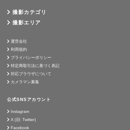
名古屋市の商店街やお祭りの
その人がどんな価値観を持って過ごしてきたかを
撮影経験もあります！
お聴きすることが癖です！笑
撮影カテゴリ
ちなみにプロフィールは台湾旅行の際に
友人が撮ってくれた1枚です。
「ありのまま居れた！」と
撮影エリア
ゲスト様と一緒に
「＃雑食系ミュージックラバー🎧」
自然体で楽しめる時間を作りたい💪
ジャンル問わず何でも聴く音楽好きです🌍
フェス、LIVEにはよく行くし
運営会社
移動中、作業中は必ず音楽を流しています🕺🏻
他己紹介ののもちゃんは…
好きな音楽を教えていただければ
利用規約
そのイメージに合わせたご提案も可能です！
プライバシーポリシー
「＃本当に初めましてですか？」
👩🏻‍🦰「見てて癒されるニコニコ笑顔☺️」
これはよく撮影させていただいた
特定商取引法に基づく表記
ゲスト様に言っていただける言葉です。笑
😃「ずっと喋ってる（うるさい）」
対応ブラウザについて
おしゃべり好きなのと、
人の輪の中に飛び込んで私も一緒に
😎「東海のマスコット的キャラクター！」
カメラマン募集
楽しんでしまうタイプがゆえでしょうか…。
🐻「何事にも一生懸命で、
親しみやすい！」
━━━━━━━━━━━━━━━
公式SNSアカウント
👱🏻‍♀️「話を受け取るのが上手で
４．最後に
一緒に過ごしているとあっという間に
時間が過ぎちゃう💕」
Instagram
私のモットーは
X (旧: Twitter)
「目の前にいるあなたを世界一幸せに📸」
🍆「見ているだけで元気が
です🤝🏻
伝染する破天荒スマイル！」
Facebook