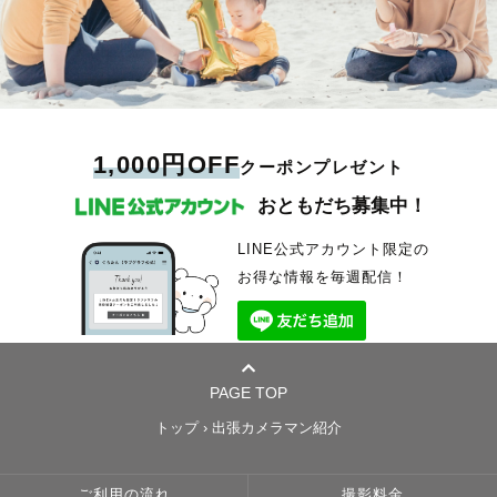
計画からワクワクしちゃうような
すぐに過ぎ去ってしまうもの。
💬【お客さんの声】
無理に作った笑顔ではなく、
別途交通費不要
撮影を一緒に作りましょう🤝🏻
こんな言葉をいただいています。
愛知、岐阜(下呂以南)、三重(鈴鹿以北)
だからこそ、ありのままの姿を
「なおきさんのお人柄や優しい空気感で1日ずっと楽しく撮影できたの
その人らしい表情や仕草を残したいと思っています。
私自身、他の人と絶対に被りたくない派です笑
やさしく切り取りたいと思っています。
で、
◎別途交通費が発生するエリア
お二人とたくさん向き合い、
写真も自然な笑顔になっていて自分たちが思い描いていた完成になってま
撮影時間そのものが、
・5,000円
世界に１つだけの撮影体験をお届けします📸
その写真が、家族にとって、ママにとって、
した」
心地よい思い出になるように。
岐阜(高山以北)、三重(津以南)、滋賀、京都、奈良、福井、静岡掛川以西
「私たちのオーダーになかった演出まで考えてくださり、当日の状況に合
特に、まちづくりに関わっていたこともあり
「生まれてきてくれてありがとう」
わせた様々なご提案のおかげで、本当に満足して楽しく撮影できました」
安心して過ごせる空間づくりを心がけています。
・10,000円
愛知近隣のまちは色々ご提案可能です！
「光の加工で後から綺麗にするカメラマンさんもいますが、この方はその
石川、大阪、兵庫、和歌山、山梨、長野、静岡掛川以東
1,000円OFF
クーポンプレゼント
その気持ちを思い出せる
場で一発に決めてくれます。迷われている方にはこちらの方をおすすめし
━━━━━━━━━━━━━━━━━━
お守りになりますように。
ます」
・20,000円〜
おともだち募集中！
🎞️実例「バンドサークルで出会ったお2人」
撮影前のお打ち合わせ
関東、中四国
それなら撮影場所はライブハウスに決まり！
𓂃🏠ファミリー𓂃
📖【受賞歴・撮影実績】
お2人の好きな曲を歌いながら
ゼクシィ 2025年2月号 街撮り特集 掲載
撮影当日をより大切な時間にするために、
・30,000円〜
LINE公式アカウント限定の
サークル仲間にも囲まれた最高の想い出に。
家族写真は
IPA（国際写真賞）プロ部門 Wedding 佳作
東北、九州、沖縄、北海道
お得な情報を毎週配信！
”そのままの形”も
総合写真展（全国公募）優秀賞
ご希望の方には事前にビデオ通話での
残させてください。
Lovegraph社内 最優秀賞・優秀賞・年間特別賞 複数回受賞
お打ち合わせを行っています。
・ASK
【🤍For Friend・Couple】
フォトマスター検定1級
海外
「大切なもの、ここにしかないものを」
笑ったり、泣いたり、けんかしたり。
どんな天気でも
撮りたい写真だけでなく、
どんな場所でも
残したい想いや時間についてもぜひお聞かせください。
皆さんが今一緒にいる理由は何ですか？
全部が“その家族らしさ”。
どんな緊張した方でも
交通費、宿泊費等をご負担いただく形で全国、海外どこへでも撮影に伺い
これから時が流れて、
最高の表情を逃さない——そのための準備を
━━━━━━━━━━━━━━━━━━
ますのでご相談ください。
PAGE TOP
それぞれのライフスタイルが変わっても
何気ない瞬間こそが、
毎回欠かしません。
＊日本は北海道から沖縄まで、海外はカナダ、台湾、フィリピンなどで撮
きっと変わらないものがあるはず。
一番尊くて幸せだと思っていて。
お問い合わせ
影経験あり！
トップ
›
出張カメラマン紹介
ならば、それを最大限に活かした
🗂【対応メニュー】
想い出を写真にしませんか？
一緒に過ごす時間が
前撮り／後撮り／1日撮影プラン（前撮りをじっくり丸1日かけて撮影）
ご予約前のご相談やご質問も歓迎しております。
宝物だと気づけるように、
カップル・入籍フォト
【撮影の相談】
ご利用の流れ
撮影料金
🎞️実例「音楽好きな2人の結婚1周年記念」
ありのままを大切に残したいです。
その他、お宮参り／七五三／ファミリーフォトもお気軽にご相談くださ
公式LINEよりお気軽にお問い合わせください。
自己紹介の下に公式LINEのリンク（アイコン）があります。