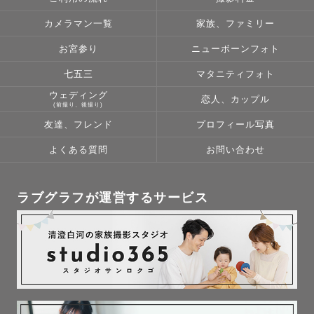
お2人の好きな曲の歌詞を一緒に紐解き、
い。
そちらから登録いただきお問い合わせ頂くと、私と事前連絡が可能です。
またこれまでの想い出を共有いただきながら
数年後に見返したとき
カメラマン一覧
家族、ファミリー
撮影地、撮影カットを決めていきました。
📋【撮影にあたって】
「この頃の私たちもいいね」と
1組1組に全力を注ぐため、前後の撮影の間に
お宮参り
ニューボーンフォト
🎞️実例「お酒好き仲良しグループ！」
緩まる写真をお届けします。
2時間のゆとりを設けています。
【得意な撮影】
ならば気取らず、いつものお家で
ロケハンや機材セッティングなど、準備を万全に整えてから撮影に臨みま
・四季のロケーションを活かした写真
七五三
マタニティフォト
お酒とおつまみを囲んで乾杯！
す。
・優しい雰囲気、自然な様子の写真
すっぴん姿まで撮影させていただきました。
𓂃🌻フレンド𓂃
交通費は3,000円分込み。遠方の場合も、事前にお見積もりをお出ししま
・子供撮影(すぐに打ち解けます！)
ウェディング
恋人、カップル
す。
・雪山撮影
(前撮り、後撮り)
友達といるときの自然な笑顔って、
撮影許可が必要な場所は、取得まできちんと
スノーボードのインストラクターもやってるので滑りながらの撮影可能
【🍃For Family】
すごく当たり前のように感じるけど、
サポートします。
・日の出や登山、星空撮影なども可能
友達、フレンド
プロフィール写真
「記念写真も、日常写真も
すごく特別で一瞬の表情で。
とびきりの”今”を未来に残す。」
📩【ご相談・ご予約】
よくある質問
お問い合わせ
大切な仲間と過ごす時間は、
【ご予約までの流れ】
七五三、お宮参り、誕生日など
きっと大人になってから
① 公式LINEよりご連絡（30秒で完了）
【撮影前📸】
お子様の一生に一度の記念日。
心の奥で支えになってくれるもの。
② 内容確認・日程調整
ご予約後は、LINEやZoomを通じてお客様のご希望や流れを丁寧にヒアリ
ご家族で過ごす大切な日を
③ ご予約確定
ングします。
ラブグラフが運営するサービス
丁寧に撮影させていただきます。
一緒にふざけたり、夢を語ったり、
④ ご希望に応じてLINE・Zoomで顔合わせ
リクエストに合わせた柔軟な対応を心がけ、当日の撮影では最適なショッ
ただ隣にいるだけで楽しい。
⑤ 撮影当日——思いきり楽しみましょう！
トをご提案いたします。
が！
ご連絡の際に、撮影ジャンル・希望の場所・日時が決まっていればお知ら
いつも走り回っちゃうお子様
そんな空気感をそのまま切り取りたいんです。
せください。
当日までにお客様が抱えている不安要素は出来る限り解決しますので、ご
大好きなお人形を離さないお子様
決まっていなくても問題ありません。
遠慮なくお申し付けください。
こけてお膝を擦りむいちゃったお子様
数年後見返した時に
LINEからのメッセージには、可能な限り当日中にご返信しています。
全部全部愛しいですよね。☺️
「あの頃の私たち、最高だったね」と
📞 気軽にメッセージください。
【納品】
そんなありのままも
胸が温かくなる写真を残します。
ふたりのこと、聞かせてください。
スタンダードプランでも基本的には150枚以上納品させていただいており
たっぷり残させていただきます📸
ます。多い時には300枚程度
（走り出したら私も追いかけます。笑）
🙋【プロフィール】
𓂃 🤰マタニティ𓂃
金親直樹（かねおやなおき/1997年11月3日生まれ/尼崎出身