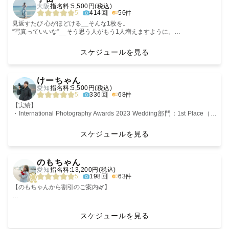
大阪
指名料:5,500円(税込)
・朝は絶対パン派🥐
💎Lovegraph社内上位10%
5
414回
56件
・サツマイモと栗とチョコが好き🍠🌰🍫
今、すぐそばにいる恋人や家族との思い出は
プラチナランクカメラマン
目まぐるしい日々を過ごす中で、
🏆Lovegraph Quater Award 2024
見返すたび 心がほどける__そんな1枚を。
なかなか思い出さないですよね。
カップル部門優秀賞受賞
“写真っていいな”__そう思う人がもう1人増えますように。
Lovegraph Quater Award 2026
🌻こってぃの撮影
「すぐ会えるし！」と思っていても
最優秀賞、フレンズ部門優秀賞受賞
🏆Gold Rank ：社内上位20%カメラマン
スケジュールを見る
”和やかで柔らかい雰囲気”とよく言われます。
もし万が一、会うことができなくなったら？
🎖️Lovegraph Award 2025
★主に結婚式・披露宴撮影・ロケーションフォトを撮影中
ピシッとしたキメ顔より、きゃっきゃうふふな写真が得意☺️
特別賞受賞
‹
›
泣いたり笑ったり、ふざけたり…何気ない仕草や表情をそのまま、ありの
「あのときの嬉しい気持ちを思い出したい」
🧑🏻‍🏫Lovegraphスクール事業講師担当
けーちゃん
ままをカタチに残すのが好き🎞️
「子どもの小さい頃に会いたい」
💬レビュー平均点数5★★★★★
愛知
指名料:5,500円(税込)
何より、撮影の時間を一緒に楽しんで最高な思い出になるように心がけて
そう後悔したことが、誰しもあるはず。
📸名古屋みなと祭り2024,2025撮影
⚐ ・・・〈部屋に飾りたくなるような写真を〉
5
336回
68件
います。
写真がないと、
名古屋商店街オープンHP用写真撮影
✑ 撮影は、皆さんの大切な日常に寄り添う時間にしたいと考えておりま
あなたらしさをギュギュギュっと全部全部詰め込みましょう！
すぐに思い出すことができないのです。
す。「撮影って楽しいね！」とお声をいただけた時は嬉しく最高のプレゼ
【実績】
ントを頂いたような気持ちになります！
・International Photography Awards 2023 Wedding部門：1st Place（世
子供が小さかった頃の日々にはもう戻れない。
《こんな方はぜひお任せください！》
界1位）
離れた人には会うことができない。
「💭写真を撮る”理由”を大切にしたい方」
・Japan Photo Contest(在カルガリー日本総領事館主催)：Architecture
スケジュールを見る
⚐ ⚐ ・・・〈想い〉
Winner
🌻ペットフォトへの想い
そう後悔をする前に
写真を通して
✑【写真好きな人】を増やしたい。
・朝日新聞デジタル フォトコンテスト：スターフライヤー賞
‹
›
ペットちゃんと一緒に写真撮ってますか？？
写真として “ 記憶 “ を残しませんか？
最高の想い出を創りたい、
カメラマンとしてシャッターを切る時に
・NEXCO西日本 フォトコンテスト：ベストブロック賞（四国）
のもちゃん
動物は人よりも寿命が短く、いつまでも一緒に過ごすことができません。
忘れられない人生の節目を残したい、
私が大切にしているささやかな想いです☺︎
・BMX Japan Cup 2023（名古屋、横須賀） カメラマン
愛知
指名料:13,200円(税込)
▶︎ みぃ．ってどんな人？ˎˊ˗
自分を肯定してあげたい、
・第７回全日本BMXフリースタイル選手権 サブカメラマン
5
198回
63件
また、「ペットちゃんの写真はあるけど、一緒に映っている写真はほとん
🏠愛知県 西三河地方 在住🏠
自分の育った文化を大切にしたい、
このようなお仕事をしておりますが、
・日本代表のBMXライダーから撮影依頼も多数
どない」という方が多いのではないのでしょうか？
・1997年3月生まれの29歳
周りにあるものに感謝を伝えたい。
私は元々、写真に撮られることが苦手でした。
・ヨット、モーターボート雑誌「Kazi」撮影
【のもちゃんから割引のご案内🌿】
ぜひ、一緒にたくさん思い出を残してほしいんです。
・性格は寄り添いタイプ
理由は何だって大丈夫です、
自分のことは好き！日々楽しく過ごしている！
イヌやネコだけじゃない。ウサギやインコ、金魚さんだって大切な家族🤗
・ちいかわと乃木坂がすき
私にその想いをぜひ委ねてください。
それなのに
👗ウェディング認定カメラマン👗
ご指名頂いたゲスト様へ割引をご用意しております ˎˊ˗
・ロック画面に使える縦写真が得意🌟
その理由や動機を大切に
写真が苦手で自分の写真は少なかった。
🚲アーバンスポーツ撮影も可能🛹
スケジュールを見る
大切な家族とのかけがえのない瞬間を
シャッターを切らせていただきます😌
どうして写真が苦手な方がいらっしゃるのか
🌱ナチュラルニューボーン認定カメラマン🌱
・ファミリー割 指名料 -¥2,000
カタチに残すお手伝いさせてください💪
▶︎ 撮影エリア
📷社内上位20％ランクカメラマン📷
・レビュー記載 指名料 -¥1,000