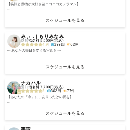
【笑顔と動物が大好き🐹ニコニコカメラマン】
はじめまして！！
関西を拠点に笑顔をお届けしている「こってぃ」です🐰
スケジュールを見る
“にこにこってぃ”と呼ばれるくらい、笑顔全開なのが特徴です🌟
‹
›
「日々笑顔」をモットーに、
みぃ．| もりみなみ
〜ニコニコと和やかな、笑顔溢れる幸せな瞬間をカタチに残したい〜
愛知
指名料:5,500円(税込)
と想いを込めて、
4.9
299回
62件
笑顔を大切に撮影しています📷
あなたの大切な人やペットちゃんと過ごす、楽しくて幸せな瞬間をカタチ
--- あなたの毎日を支える写真を ---
に残すお手伝いをさせてください💕
何気ない日常も、大切な節目も
「一生の思い出」として残しませんか？
スケジュールを見る
🌻自己紹介
特徴は、笑うと目がなくなる童顔です🤗
みなさまの人生に寄り添い、
‹
›
みんなの笑顔や一緒に笑うことが大好きで、基本笑ってます✨
伴走者としてお写真を撮らせてください。
ナカハル
幼い頃から動物が大好きで、
それがわたしの幸せです。
愛知
指名料:7,700円(税込)
お家ではうさぎとハムスターと爬虫類と一緒に暮らしています🐰🐹🦎
5
302回
77件
ラブグラフアカデミーという写真教室のメンター（講師）も行っています
⚠️夏の日中に、屋外での撮影は非推奨です。
🏫
◎ご自宅やスタジオ
【あなたの「今」に、ありったけの愛を】
▼その他こってぃ情報(共通点あるかな？)
◎早朝or 16:00以降
・1995年生まれ
をお勧めします🌻
そこにある大切な「ひと、時、コト、場」を
・0歳児女の子のママ👶🏻
つなぐように写真を残しています。
スケジュールを見る
・元 海の動物飼育員🦭
あなたと、私だからつくることができる
・動物全般好き(魚や爬虫類、鳥も好き)
▶︎ 撮影に込めてる思い
時間と、感情と、写真を抱きしめて💐
‹
›
・大阪在住（和歌山に10年ほど在住してました）
記憶って、自分の思っているより
宇宙
・SixTONES絶賛応援中💎💛
もろくて儚くておぼつかなくて。
《実績等》