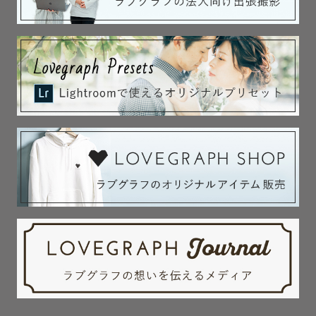
承れる場合がございますので
Lovegraph Camp vol.17講師
ご相談はお気軽に公式LINEへ
当たり前に過ぎていく日常や、
お願いいたします💬
かけがえのない関係。
最後までまでお読みいただき、ありがとうございます。
🐢指名料について
写真を見返すことで
上記の通り、撮影を迎えるまで
たくさん想いを聞いたり
「あ、こんなに笑えているんだ」と気づき、
一緒に考えたりするので
その分指名料をいただいています。
自分や相手を、その人らしい歩幅で
ですが、より多くの方と素敵な時間を作るべく
好きになっていける。
可能な限りお手頃な価格を設定しております。
ご理解いただけますと幸いです。
撮影を通じて生まれる時間そのものが、
未来のお守りになると信じています。
━━━━━━━━━━━━━━━
３．わたしについて
𓂃のもちゃんってどんな人？𓂃
ここまで読んで
「ナカハルって結局どんな人！？」
1998年生まれの28歳、
と思った方へ、自己紹介です😂
人と関わることが大好きです✨
「＃愛知から旅するカメラマン」
・コーヒー店での接客業
生まれも育ちも愛知県。
・そろばんの先生
日本の中心から国内外問わず
・ホテルスタッフ
色んな地へ旅やお出かけに行きます。
・求人広告の営業職などなど！
そのため、ロケーション特有の
素晴らしさや背景、魅力を理解し
基本的に「人」を中心とした
写真に写し出すことができます◎
お仕事をしてきた経験もあり
まちづくりの取り組みにも関わっており