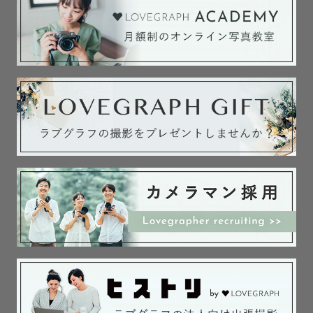
また、ここまで沢山の愛情を注ぎ
好きなもの：古着 / サウナ / ウェイクボード / ラーメン / チーズケーキ / 梅
【フォトコンテスト受賞歴】
苦労しながらもお子様を育ててきた
新しい命を迎える準備の時間は、
酒 / ドラクエ
❤️Lovegraph Awards2024 四半期表彰 最優秀賞
親御様の「今」も、大切に切り取ります。
期待と少しの不安が入り混じるとき。
学生時代はブレイクダンスと写真に明け暮れていました。
🎖️International Photography Awards 2023 1st PRIZE
（国際ﾌｫﾄｺﾝﾃｽﾄ伝統と文化部門世界１位）
💬よくいただくお声
お腹にいる今だけの姿は、
🎖️International Photography Awards 2023、2022、2021、2020 HM（佳
「人見知りの娘が驚くほど懐いていました！」
本当に一瞬で過ぎてしまいます。
作）
「写真嫌いの旦那も楽しかったようです！」
🎖️okyo International Foto Awards 2021 HM（佳作）
「これを機に、毎年写真残そうと思います！」
だからこそ「待っているよ」という
🎖️OneEyeland Top10 Black&White Photograpy Contest2023 BRONZE
気持ちを写真に込めたい。
🎖️東京カメラ部×SanDisk
『あなたの世界は、カラフルだ。』金賞
━━━━━━━━━━━━━━━
お母さんの優しさや、
🎖️東京カメラ部×SBIいきいき小額短期保険
ご家族のあたたかさを
『ｶﾚﾝﾀﾞｰにしたい日本の四季’20』優秀賞
２．撮影について
そのまま写し出すことで、
🎖️東京カメラ部×T&D保険グループ
・Lovegraphマイページよりご依頼いただき
『Try&Discover’20』入賞
撮影の概要をお聞かせください。
お子さんが
🎖️国際ﾌｨﾙﾀｰﾌｫﾄｺﾝﾃｽﾄ’22 入選
・安心して当日を迎えらるよう、
「愛されて生まれてきたんだ」と
など国内外で受賞多数
LINEやZoomですり合わせしましょう。
感じられるような1枚を残したいです。
・ゲスト様に最高の撮影をお届けしたいです。
どんな悩みも希望も気軽にご相談ください。
・撮影後はその日のうちに
𓂃 わたしにとって写真とは？𓂃
【Lovegraph講師歴】
想い出を振り返ることができるよう
2021年9月よりLovegrapher育成ゼミ講師
数枚サンプルを当日中にお届けします。
Lovegraph Camp vol.8講師
写真は、わたしにとって
Lovegraph Camp vol.9講師
遠方のゲスト様
「幸せを再認識させてくれるもの」だと
Lovegraph Camp vol.10講師
（愛知西三河から往復3,000円を超える場所）
思っています。
Lovegraph Camp vol.11講師
に関しては別途交通費を頂戴しております。
Lovegraph Camp vol.12講師
ワクワクして迎える前撮りや、
Lovegraph Camp vol.14講師
撮影不可となっている日付、場所でも
大切なのハレの日。
Lovegraph Camp vol.15講師