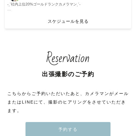
˗ˏˋ社内上位20%ゴールドランクカメラマンˎˊ˗
はじめまして！
青森を拠点に活動しております、東北ラブグラファーの『らむ』と申しま
スケジュールを見る
す。
✼••┈┈┈┈┈┈┈┈┈┈┈┈┈┈┈┈┈┈┈┈┈┈┈••✼
👑社内上位20% ゴールドランクカメラマン
🏆LOVEGRAPH キッズ撮影会アワード 2025春 受賞
🎊撮影満足度・平均レビュー ⭐️⭐️⭐️⭐️⭐️5
Reservation
⛩️七五三認定フォトグラファー
🤱🏼お宮参り認定フォトグラファー
👶🏻ナチュラルニューボーン認定フォトグラファー
✼••┈┈┈┈┈┈┈┈┈┈┈┈┈┈┈┈┈┈┈┈┈┈┈••✼
出張撮影のご予約
▶写真スタジオでのカメラマンの経験が５年以上あります。七五三などの
お着物の着付けやお直しが得意です。小さなお子様に接することも大好き
です！
こちらからご予約いただいたあと、カメラマンがメール
▶長年風景写真にも携わっているため、青森のロケーションに詳しいで
す。青森ならではの自然風景を取り入れた写真、夕日のドラマチックな雰
またはLINEにて、撮影のヒアリングをさせていただき
囲気などを得意としています。
ます。
▶海外生活の経験があり、日常コミュニケーション程度の英会話が可能で
す。
I can communicate in English and accept customers from abroad. I love to
have a photo session with them and will be able to guide you somewhere
予約する
nice during the shooting! Send me a message through LINE below.
▶青森県内は交通費無料で出張いたします!!