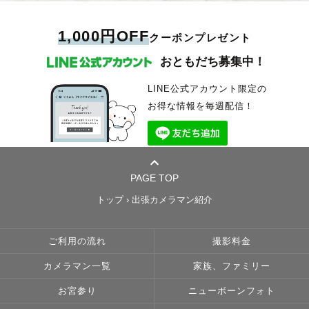
たということ…。
そのひとつひとつを、5年経っても10年経っても思い出せる。
それが 写真にしか出来ない「記憶を残すこと」だと思っています。
1,000円OFF
クーポンプレゼント
今日という日は二度とないから
おともだち募集中！
特別な日も
特別じゃない日も
今のありのままのあなたやあなたの大切な人たちを、ぜひ写真に撮らせて
LINE公式アカウント限定の
ください。
お得な情報を毎週配信！
きっと未来の宝物になってくれると信じています☺️
📷写真について📷
1件1件の撮影に心をこめて、1枚1枚のお写真を丁寧に、がモットーです。
PAGE TOP
撮影までの打ち合わせはじっくり時間をかけて、撮影させていただいたお
写真は細部まで確認し、お客様の期待を超える仕上がりを目指しておりま
トップ
›
出張カメラマン紹介
す。
そのため撮影予約枠は時期によっては少し少なめに、納品までのお時間は
期限内にしっかりお時間を確保させていただく場合がございます。
ご利用の流れ
撮影料金
お客様の心に響く時間とお写真をご提供したいと思っておりますので、ご
希望や思いをぜひお聞かせください。
お写真の仕上がりは、あたたかく、愛に溢れた空気感が残るよう編集作業
カメラマン一覧
家族、ファミリー
させていただいております。お好みのテイストがありましたらお知らせく
ださい。
お宮参り
ニューボーンフォト