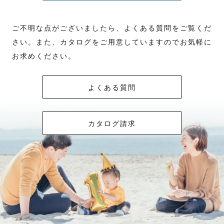
ご不明な点がございましたら、よくある質問をご覧くだ
🐑 自己紹介 🐑
さい。また、カタログをご用意していますのでお気軽に
青森で生まれ育ちましたが、大学入学とともに北海道へ行き、そこで旅と
写真に目覚め、以降放浪の人生を送ってきた風来坊です🌪️
お求めください。
旅先で風景写真を撮ることも、身近な人の幸せな瞬間を撮ることも大好き
です。
昔から人に喜んでもらうことが好きだった私ですが、自分が撮った写真を
喜んでもらえることは何ものにも代えられません。
よくある質問
『写真で人を幸せにしたい』
それが私の想いです。
カタログ請求
🐏 写真への想い 🐏
私は５人きょうだいの次女に生まれて、とても賑やかな家庭に育ちまし
た。家族のことが好きだったから、学生の頃初めて買った小さなコンデジ
をいつも片手に、なんでもない家族の日常や旅行写真を撮ってはアルバム
にしたり写真集にしてプレゼントしたりしていました。その度喜んでもら
えるのがとても嬉しくて、それが私の原点です。
すぐに忘れてしまいそうなあの頃の小さな幸せの記憶が、今でも手元にた
くさん残っていて、写真を見返す度に当時のあたたかい気持ちがよみがえ
ります。
忘れたくない思い出や、幸せだった瞬間、私やみんながたしかにそこにい