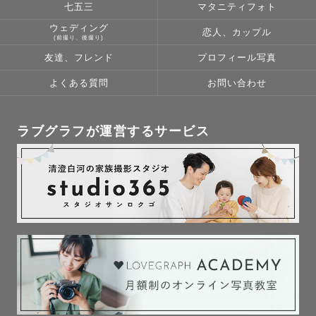
七五三
マタニティフォト
ウェディング
恋人、カップル
✉️お問い合わせ✉️
(前撮り、後撮り)
お客様が不安なく心から満足される撮影となりますよう、事前の打ち合わ
友達、フレンド
プロフィール写真
せは入念に行いたいと思っております。
ご不明な点はもちろん、こんなイメージの写真が撮りたい・こんな小物を
よくある質問
お問い合わせ
使いたいなど、ご希望がありましたら以下公式LINEより何でもご相談くだ
さい。
ラブグラフが運営するサービス
◯青森県と岩手県北部を中心に活動しておりますが、ご依頼があれば北東
北（岩手県全域/秋田県/宮城県）〜全国に出張も可能です。
※往復交通費3,000円を超える地域に関しては、別途交通費のご負担をお
願いする場合がございますので、ご了承ください🙏🏻
◯予定が◎になっていないところでも、場所やお時間によっては対応可能
な場合もございます。一度公式LINEにてお問い合わせください♪
最後まで読んで頂き、ありがとうございます！
皆さまにお会いできるのを楽しみにしております😆