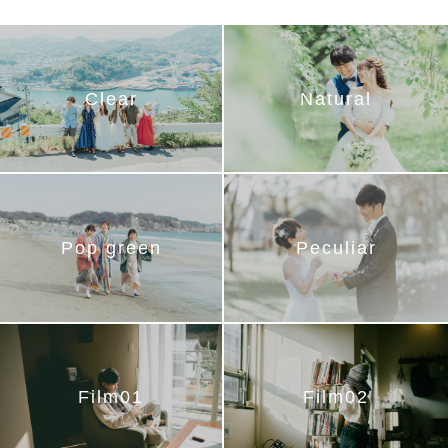
Clear
Natural
Pop green
Peculiar
Film01
Film02