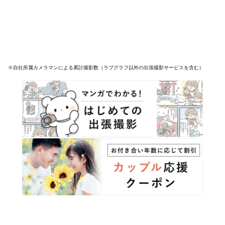
※自社所属カメラマンによる累計撮影数（ラブグラフ以外の出張撮影サービスを含む）