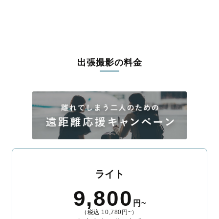
うな写真に仕上げます。
全国一律の安心料金でプロ品質をお届け
料金は全国どこでも一律。わかりやすく安心の価格設定です。オ
リジナルの研修と厳正な審査に合格し、撮影技術やホスピタリテ
出張撮影の料金
ィを身につけたプロのカメラマンが全国47都道府県に在籍してい
ます。創業10年のノウハウを活かし、思い出に残る素敵な撮影体
験をお届けします。
丁寧なレタッチで思い出を美しく仕上げます
撮影後は、独自の編集技術で写真の明るさや色合いを丁寧に調
整。自然な雰囲気を残しつつも、おしゃれで洗練された仕上がり
に。きっと「こんな写真を撮ってほしかった！」と思える一枚に
出会えます。まずは、ラブグラフの
撮影事例
をご覧ください。
ライト
9,800
円~
（税込 10,780円~）