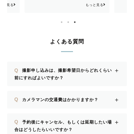
ございま
ざいます！ 撮影時にはお心遣いいただ
ックス
っと見る
もっと見る
ている方
きありがとうございます。 撮りたいイ
た！ 
！
メージなど事前にお伝えして、当日ポー
にお写
ズを教えてもらったり、他のカットも撮
足して
って頂いて、いい記念になりました！ま
てもら
た機会がありましたらよろしくお願いし
たいと
よくある質問
ます！！
＋
Q
撮影申し込みは、撮影希望日からどれくらい
前にすればよいですか？
＋
Q
カメラマンの交通費はかかりますか？
＋
Q
予約後にキャンセル、もしくは延期したい場
合はどうしたらいいですか？