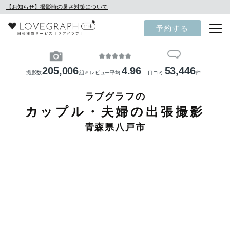
【お知らせ】撮影時の暑さ対策について
予約する
205,006
4.96
53,446
撮影数
組
レビュー平均
口コミ
件
※
ラブグラフの
カップル・夫婦の出張撮影
青森県八戸市