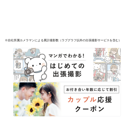
※自社所属カメラマンによる累計撮影数（ラブグラフ以外の出張撮影サービスを含む）