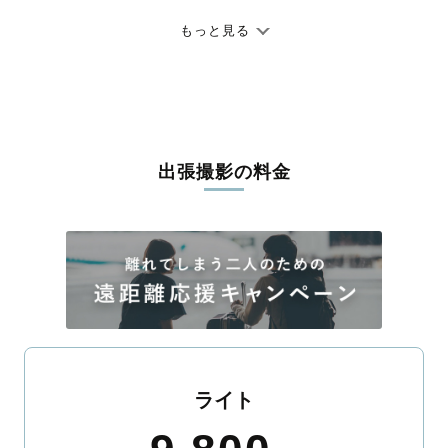
七五三やお宮参りといったお子さまの記念行事も、自然な表情や
ありのままの空気感を大切に、何十年経っても見返したくなるよ
もっと見る
うな写真に仕上げます。
全国一律の安心料金でプロ品質をお届け
料金は全国どこでも一律。わかりやすく安心の価格設定です。オ
リジナルの研修と厳正な審査に合格し、撮影技術やホスピタリテ
出張撮影の料金
ィを身につけたプロのカメラマンが全国47都道府県に在籍してい
ます。創業10年のノウハウを活かし、思い出に残る素敵な撮影体
験をお届けします。
丁寧なレタッチで思い出を美しく仕上げます
撮影後は、独自の編集技術で写真の明るさや色合いを丁寧に調
整。自然な雰囲気を残しつつも、おしゃれで洗練された仕上がり
に。きっと「こんな写真を撮ってほしかった！」と思える一枚に
出会えます。まずは、ラブグラフの
撮影事例
をご覧ください。
ライト