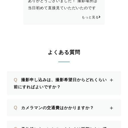
ありがとうございました！ 撮影場所は
当日初めて直接見ていただいたのです
が、的確に写真映えするスポットを選ん
もっと見る
でいただき、ポージングもご提案いだい
たりとスムーズに楽しく撮影ができまし
た。 最初は緊張していましたが、七草
さんの人柄のおかげで撮影中も和やかに
自然な笑顔を引き出してもらえました。
よくある質問
素敵なお写真と思い出をほんとうにあり
がとうございました。
＋
Q
撮影申し込みは、撮影希望日からどれくらい
前にすればよいですか？
＋
Q
カメラマンの交通費はかかりますか？