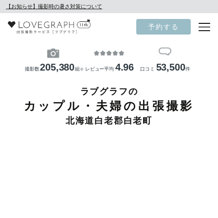
【お知らせ】撮影時の暑さ対策について
予約する
205,380
4.96
53,500
撮影数
組
レビュー平均
口コミ
件
※
ラブグラフの
カップル・夫婦の出張撮影
北海道白老郡白老町