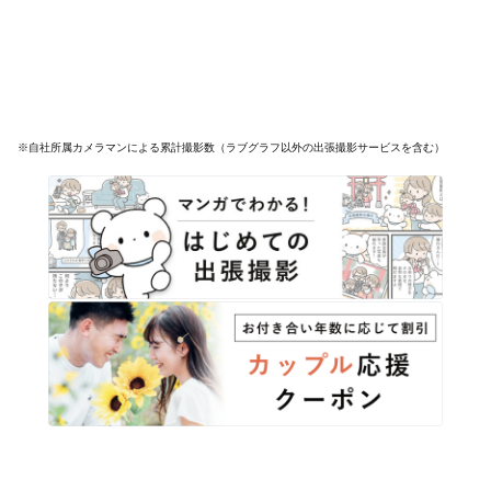
※自社所属カメラマンによる累計撮影数（ラブグラフ以外の出張撮影サービスを含む）