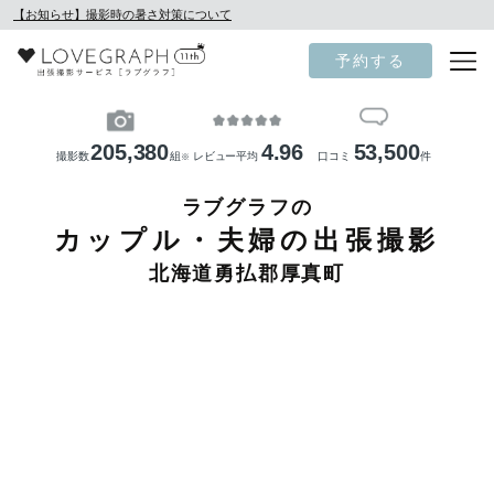
【お知らせ】撮影時の暑さ対策について
予約する
205,380
4.96
53,500
撮影数
組
レビュー平均
口コミ
件
※
ラブグラフの
カップル・夫婦の出張撮影
北海道勇払郡厚真町