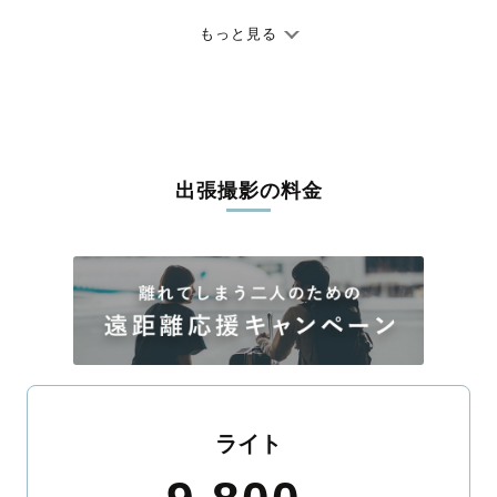
七五三やお宮参りといったお子さまの記念行事も、自然な表情や
ありのままの空気感を大切に、何十年経っても見返したくなるよ
もっと見る
うな写真に仕上げます。
全国一律の安心料金でプロ品質をお届け
料金は全国どこでも一律。わかりやすく安心の価格設定です。オ
リジナルの研修と厳正な審査に合格し、撮影技術やホスピタリテ
出張撮影の料金
ィを身につけたプロのカメラマンが全国47都道府県に在籍してい
ます。創業10年のノウハウを活かし、思い出に残る素敵な撮影体
験をお届けします。
丁寧なレタッチで思い出を美しく仕上げます
撮影後は、独自の編集技術で写真の明るさや色合いを丁寧に調
整。自然な雰囲気を残しつつも、おしゃれで洗練された仕上がり
に。きっと「こんな写真を撮ってほしかった！」と思える一枚に
出会えます。まずは、ラブグラフの
撮影事例
をご覧ください。
ライト