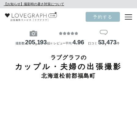
【お知らせ】撮影時の暑さ対策について
予約する
205,193
4.96
53,473
撮影数
組
レビュー平均
口コミ
件
※
ラブグラフの
カップル・夫婦の出張撮影
北海道松前郡福島町