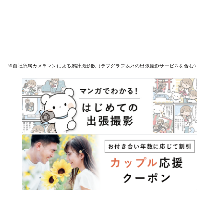
※自社所属カメラマンによる累計撮影数（ラブグラフ以外の出張撮影サービスを含む）