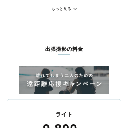
七五三やお宮参りといったお子さまの記念行事も、自然な表情や
ありのままの空気感を大切に、何十年経っても見返したくなるよ
もっと見る
うな写真に仕上げます。
全国一律の安心料金でプロ品質をお届け
料金は全国どこでも一律。わかりやすく安心の価格設定です。オ
リジナルの研修と厳正な審査に合格し、撮影技術やホスピタリテ
出張撮影の料金
ィを身につけたプロのカメラマンが全国47都道府県に在籍してい
ます。創業10年のノウハウを活かし、思い出に残る素敵な撮影体
験をお届けします。
丁寧なレタッチで思い出を美しく仕上げます
撮影後は、独自の編集技術で写真の明るさや色合いを丁寧に調
整。自然な雰囲気を残しつつも、おしゃれで洗練された仕上がり
に。きっと「こんな写真を撮ってほしかった！」と思える一枚に
出会えます。まずは、ラブグラフの
撮影事例
をご覧ください。
ライト