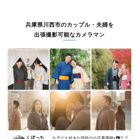
うな写真に仕上げます。
全国一律の安心料金でプロ品質をお届け
兵庫県川西市のカップル・夫婦を
料金は全国どこでも一律。わかりやすく安心の価格設定です。オ
リジナルの研修と厳正な審査に合格し、撮影技術やホスピタリテ
出張撮影可能なカメラマン
ィを身につけたプロのカメラマンが全国47都道府県に在籍してい
ます。創業10年のノウハウを活かし、思い出に残る素敵な撮影体
験をお届けします。
丁寧なレタッチで思い出を美しく仕上げます
撮影後は、独自の編集技術で写真の明るさや色合いを丁寧に調
整。自然な雰囲気を残しつつも、おしゃれで洗練された仕上がり
に。きっと「こんな写真を撮ってほしかった！」と思える一枚に
出会えます。まずは、ラブグラフの
撮影事例
をご覧ください。
くぼっち
🩺子ども好きな現役の小児看護師×📷ラブ