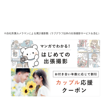
※自社所属カメラマンによる累計撮影数（ラブグラフ以外の出張撮影サービスを含む）