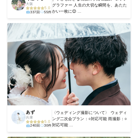
大阪
グラファー 人生の大切な瞬間を、あたた
5.0
かい一枚に😌 ...
337回
55件
あず
〈ウェディング撮影について〉 ウェディ
兵庫
ング二次会プラン：○対応可能 雨撮影：○
5.0
対応可能 ...
240回
30件