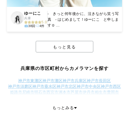
ゆーにこ
- きっと何年後かに、泣きながら笑う写
兵庫
真 - はじめまして！ゆーにこ と申しま
5.0
す☺︎ ...
38回
4件
もっと見る
兵庫県の市区町村からカメラマンを探す
神戸市東灘区
神戸市灘区
神戸市兵庫区
神戸市長田区
神戸市須磨区
神戸市垂水区
神戸市北区
神戸市中央区
神戸市西区
姫路市
尼崎市
明石市
西宮市
洲本市
芦屋市
伊丹市
相生市
豊岡市
加古川市
赤穂市
西脇市
宝塚市
三木市
高砂市
小野市
三田市
加西市
丹波篠山市
養父市
丹波市
南あわじ市
朝来市
淡路市
宍粟市
加東市
もっとみる
たつの市
川辺郡猪名川町
多可郡多可町
加古郡稲美町
加古郡播磨町
神崎郡市川町
神崎郡福崎町
神崎郡神河町
揖保郡太子町
赤穂郡上郡町
佐用郡佐用町
美方郡香美町
美方郡新温泉町