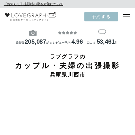
【お知らせ】撮影時の暑さ対策について
予約する
205,087
4.96
53,461
撮影数
組
レビュー平均
口コミ
件
※
ラブグラフの
カップル・夫婦の出張撮影
兵庫県川西市