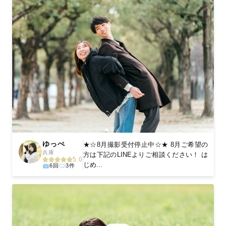
ゆっぺ
★☆8月撮影受付停止中☆★ 8月ご希望の
兵庫
方は下記のLINEよりご相談ください！ は
5.0
じめ...
6回
3件