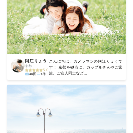
阿江りょう
こんにちは、カメラマンの阿江りょうで
京都
す！ 京都を拠点に、カップルさんやご家
5.0
族、ご友人同士など...
40回
4件