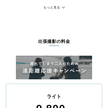
七五三やお宮参りといったお子さまの記念行事も、自然な表情や
ありのままの空気感を大切に、何十年経っても見返したくなるよ
もっと見る
うな写真に仕上げます。
全国一律の安心料金でプロ品質をお届け
料金は全国どこでも一律。わかりやすく安心の価格設定です。オ
リジナルの研修と厳正な審査に合格し、撮影技術やホスピタリテ
出張撮影の料金
ィを身につけたプロのカメラマンが全国47都道府県に在籍してい
ます。創業10年のノウハウを活かし、思い出に残る素敵な撮影体
験をお届けします。
丁寧なレタッチで思い出を美しく仕上げます
撮影後は、独自の編集技術で写真の明るさや色合いを丁寧に調
整。自然な雰囲気を残しつつも、おしゃれで洗練された仕上がり
に。きっと「こんな写真を撮ってほしかった！」と思える一枚に
出会えます。まずは、ラブグラフの
撮影事例
をご覧ください。
ライト