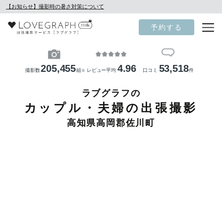
【お知らせ】撮影時の暑さ対策について
予約する
205,455
4.96
53,518
撮影数
組
レビュー平均
口コミ
件
※
ラブグラフの
カップル・夫婦の出張撮影
高知県高岡郡佐川町