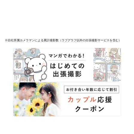
※自社所属カメラマンによる累計撮影数（ラブグラフ以外の出張撮影サービスを含む）