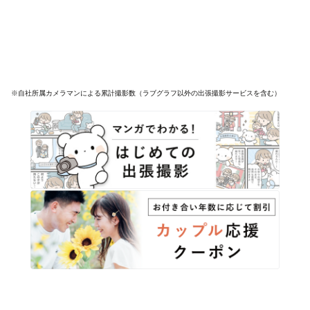
※自社所属カメラマンによる累計撮影数（ラブグラフ以外の出張撮影サービスを含む）