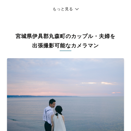
七五三やお宮参りといったお子さまの記念行事も、自然な表情や
ありのままの空気感を大切に、何十年経っても見返したくなるよ
もっと見る
うな写真に仕上げます。
全国一律の安心料金でプロ品質をお届け
宮城県伊具郡丸森町のカップル・夫婦を
料金は全国どこでも一律。わかりやすく安心の価格設定です。オ
リジナルの研修と厳正な審査に合格し、撮影技術やホスピタリテ
出張撮影可能なカメラマン
ィを身につけたプロのカメラマンが全国47都道府県に在籍してい
ます。創業10年のノウハウを活かし、思い出に残る素敵な撮影体
験をお届けします。
丁寧なレタッチで思い出を美しく仕上げます
撮影後は、独自の編集技術で写真の明るさや色合いを丁寧に調
整。自然な雰囲気を残しつつも、おしゃれで洗練された仕上がり
に。きっと「こんな写真を撮ってほしかった！」と思える一枚に
出会えます。まずは、ラブグラフの
撮影事例
をご覧ください。