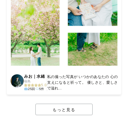
みお｜水緒
私の撮った写真が いつかのあなたの 心の
福島
支えになると祈って。 優しさと、愛しさ
5.0
で溢れ...
25回
5件
もっと見る