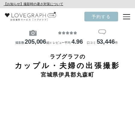
【お知らせ】撮影時の暑さ対策について
予約する
205,006
4.96
53,446
撮影数
組
レビュー平均
口コミ
件
※
ラブグラフの
カップル・夫婦の出張撮影
宮城県伊具郡丸森町