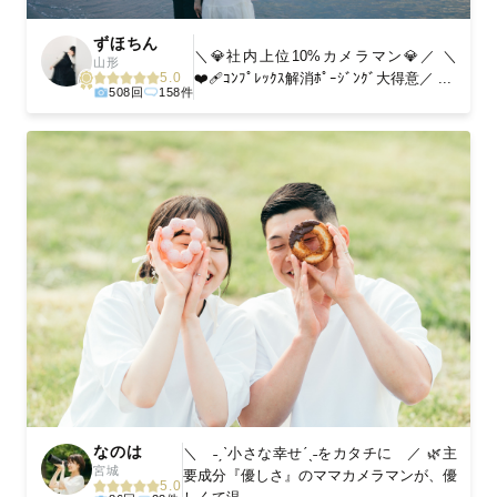
ずほちん
＼💎社内上位10%カメラマン💎／ ＼
山形
❤️‍🩹ｺﾝﾌﾟﾚｯｸｽ解消ﾎﾟｰｼﾞﾝｸﾞ大得意／ ...
5.0
508回
158件
なのは
＼ ˗ˏˋ小さな幸せˊˎ˗をカタチに ／ 🌿主
宮城
要成分『優しさ』のママカメラマンが、優
5.0