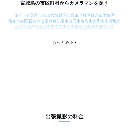
宮城県の市区町村からカメラマンを探す
仙台市青葉区
仙台市宮城野区
仙台市若林区
仙台市太白区
仙台市泉区
石巻市
塩竈市
気仙沼市
白石市
名取市
角田市
多賀城市
岩沼市
登米市
栗原市
東松島市
大崎市
富谷市
刈田郡蔵王町
刈田郡七ヶ宿町
柴田郡大河原町
柴田郡村田町
柴田郡柴田町
柴田郡川崎町
亘理郡亘理町
亘理郡山元町
宮城郡松島町
もっとみる
宮城郡七ヶ浜町
宮城郡利府町
黒川郡大和町
黒川郡大郷町
黒川郡大衡村
加美郡色麻町
加美郡加美町
遠田郡涌谷町
遠田郡美里町
牡鹿郡女川町
本吉郡南三陸町
出張撮影の料金