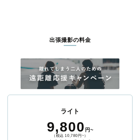
うな写真に仕上げます。
全国一律の安心料金でプロ品質をお届け
料金は全国どこでも一律。わかりやすく安心の価格設定です。オ
リジナルの研修と厳正な審査に合格し、撮影技術やホスピタリテ
出張撮影の料金
ィを身につけたプロのカメラマンが全国47都道府県に在籍してい
ます。創業10年のノウハウを活かし、思い出に残る素敵な撮影体
験をお届けします。
丁寧なレタッチで思い出を美しく仕上げます
撮影後は、独自の編集技術で写真の明るさや色合いを丁寧に調
整。自然な雰囲気を残しつつも、おしゃれで洗練された仕上がり
に。きっと「こんな写真を撮ってほしかった！」と思える一枚に
出会えます。まずは、ラブグラフの
撮影事例
をご覧ください。
ライト
9,800
円~
（税込 10,780円~）