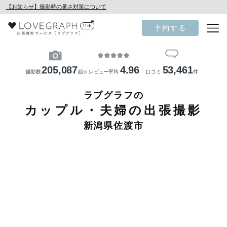
【お知らせ】撮影時の暑さ対策について
予約する
205,087
4.96
53,461
撮影数
組
レビュー平均
口コミ
件
※
ラブグラフの
カップル・夫婦の出張撮影
新潟県佐渡市