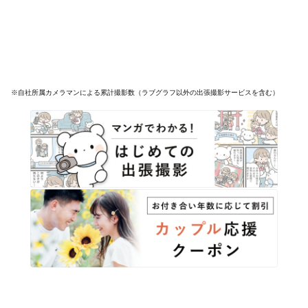
※自社所属カメラマンによる累計撮影数（ラブグラフ以外の出張撮影サービスを含む）