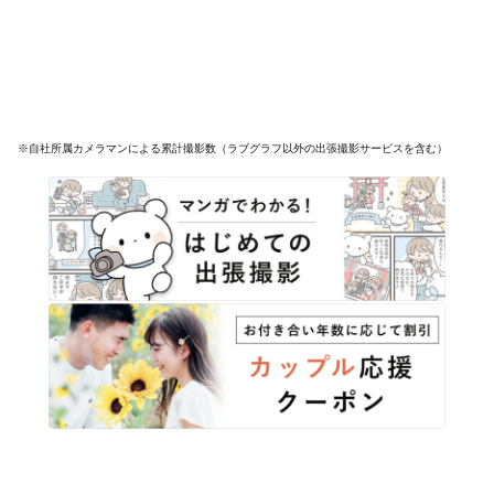
※自社所属カメラマンによる累計撮影数（ラブグラフ以外の出張撮影サービスを含む）