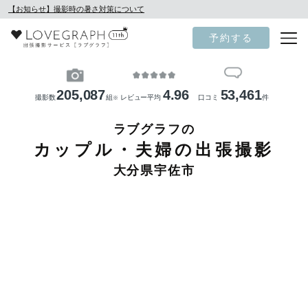
【お知らせ】撮影時の暑さ対策について
予約する
205,087
4.96
53,461
撮影数
組
レビュー平均
口コミ
件
※
ラブグラフの
カップル・夫婦の出張撮影
大分県宇佐市