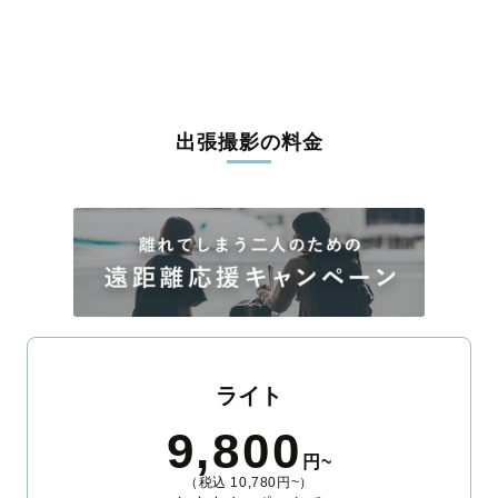
うな写真に仕上げます。
全国一律の安心料金でプロ品質をお届け
料金は全国どこでも一律。わかりやすく安心の価格設定です。オ
リジナルの研修と厳正な審査に合格し、撮影技術やホスピタリテ
出張撮影の料金
ィを身につけたプロのカメラマンが全国47都道府県に在籍してい
ます。創業10年のノウハウを活かし、思い出に残る素敵な撮影体
験をお届けします。
丁寧なレタッチで思い出を美しく仕上げます
撮影後は、独自の編集技術で写真の明るさや色合いを丁寧に調
整。自然な雰囲気を残しつつも、おしゃれで洗練された仕上がり
に。きっと「こんな写真を撮ってほしかった！」と思える一枚に
出会えます。まずは、ラブグラフの
撮影事例
をご覧ください。
ライト
9,800
円~
（税込 10,780円~）