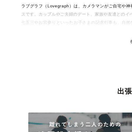
ラブグラフ（Lovegraph）は、カメラマンがご自宅
スです。カップルやご夫婦のデート、家族や友達とのイ
七五三やお宮参りといったお子さまの記念行事も、自然
るような写真に仕上げます。
全国一律の安心料金でプロ品質をお届け
料金は全国どこでも一律。わかりやすく安心の価格設定
リティを身につけたプロのカメラマンが全国47都道府県
な撮影体験をお届けします。
丁寧なレタッチで思い出を美しく仕上げます
出
撮影後は、独自の編集技術で写真の明るさや色合いを丁
りに。きっと「こんな写真を撮ってほしかった！」と思
い。