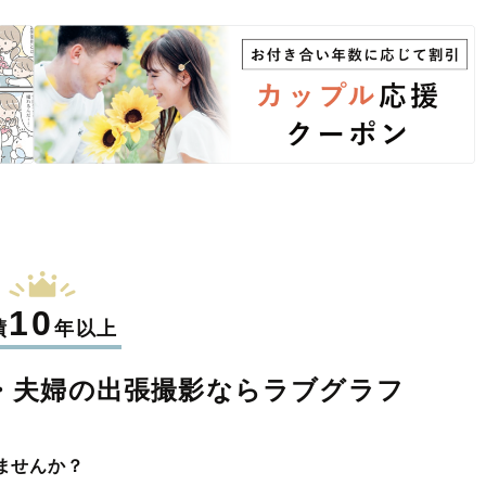
10
績
年以上
・夫婦の
出張撮影なら
ラブグラフ
ませんか？