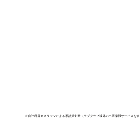
※自社所属カメラマンによる累計撮影数（ラブグラフ以外の出張撮影サービスを