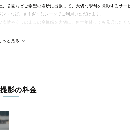
や神社、公園などご希望の場所に出張して、大切な瞬間を撮影するサー
ベントなど、さまざまなシーンでご利用いただけます。
な表情やありのままの空気感を大切に、何十年経っても見返したく
もっと見る
です。オリジナルの研修と厳正な審査に合格し、撮影技術やホスピ
に在籍しています。創業10年のノウハウを活かし、思い出に残る素
張撮影の料金
寧に調整。自然な雰囲気を残しつつも、おしゃれで洗練された仕上
える一枚に出会えます。まずは、ラブグラフの
撮影事例
をご覧くだ