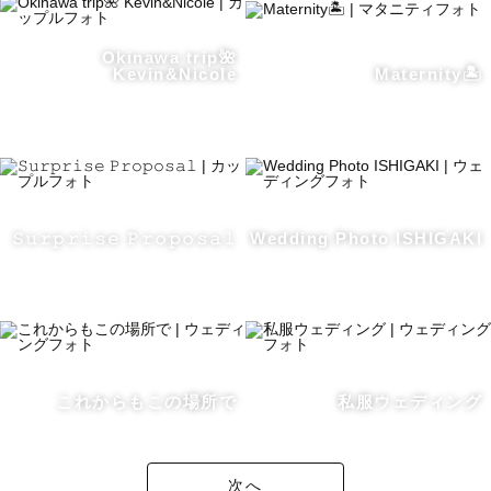
Okinawa trip🌺
Kevin&Nicole
Maternity🏝️
𝚂𝚞𝚛𝚙𝚛𝚒𝚜𝚎 𝙿𝚛𝚘𝚙𝚘𝚜𝚊𝚕
Wedding Photo ISHIGAKI
これからもこの場所で
私服ウェディング
次へ