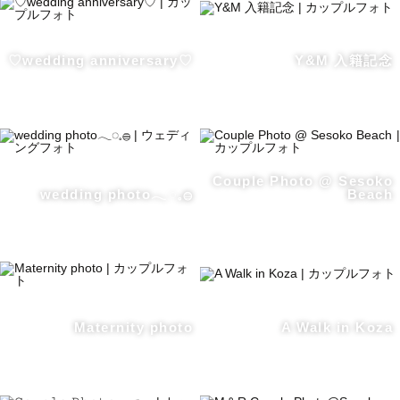
♡wedding anniversary♡
Y&M 入籍記念
Couple Photo @ Sesoko
wedding photo𓂃◌𓈒𓐍
Beach
Maternity photo
A Walk in Koza