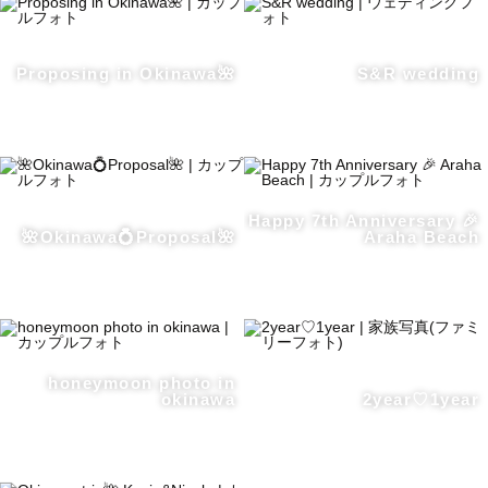
Proposing in Okinawa🌺
S&R wedding
Happy 7th Anniversary 🎉
🌺Okinawa💍Proposal🌺
Araha Beach
honeymoon photo in
okinawa
2year♡1year