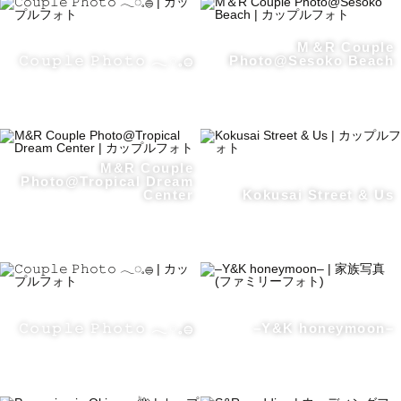
M＆R Couple
𝙲𝚘𝚞𝚙𝚕𝚎 𝙿𝚑𝚘𝚝𝚘 𓂃◌𓈒𓐍
Photo@Sesoko Beach
M&R Couple
Photo@Tropical Dream
Center
Kokusai Street & Us
𝙲𝚘𝚞𝚙𝚕𝚎 𝙿𝚑𝚘𝚝𝚘 𓂃◌𓈒𓐍
–Y&K honeymoon–