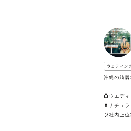
ウェディン
沖縄の綺麗
💍ウエデ
🍼ナチュ
🥇社内上