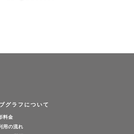
な撮影にな
だきます。

ージングの
カジュアル
ります。夏
ブグラフについて
おすすめい
影料金
。

利用の流れ