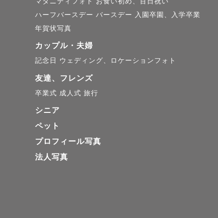
マタニティフォト
お食い初め、百日祝い
お二人の幸
ハーフバースデー
バースデー
入園卒園、入学卒業
年賀状写真
＊ファミリ
カップル・夫婦
もともと子
記念日
ウェディング、ロケーションフォト
フォトグラ
友達、フレンズ
卒業式
成人式
旅行
子どもが小
シニア
の中がどん
ペット
たらなと思
プロフィール写真
法人写真
旅行中の家
の思い出を
「今この瞬