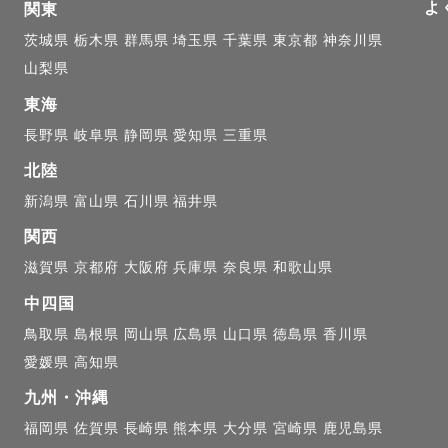
よ
せな空気感をそのまま写真に残せるような撮影を心がけ
関東
茨城県
栃木県
群馬県
埼玉県
千葉県
東京都
神奈川県
山梨県
ー撮影

東海
どもと関わる仕事をしていたことから、子どもの写真を
長野県
岐阜県
静岡県
愛知県
三重県
ファーになりました。

北陸
さいうちは毎日がバタバタと嵐のように過ぎていきます
新潟県
富山県
石川県
福井県
なに幸せで尊い瞬間であるかを、写真に残すことで感じ
関西
います。

滋賀県
京都府
大阪府
兵庫県
奈良県
和歌山県
中四国
族全員の写真はなかなか撮れません。そんな家族に寄り
鳥取県
島根県
岡山県
広島県
山口県
徳島県
香川県
残すお手伝いもさせていただけたらなと思っています。

愛媛県
高知県
九州・沖縄
間の幸せをいつかの未来に」

福岡県
佐賀県
長崎県
熊本県
大分県
宮崎県
鹿児島県