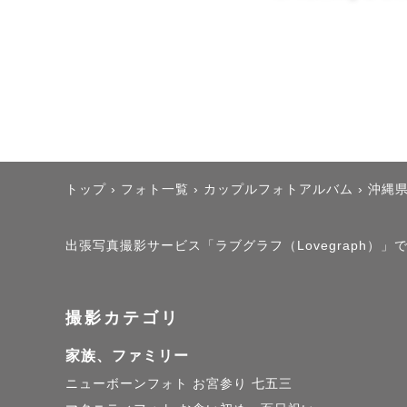
＊ウエディ
天気予報が
ります。撮
ご希望のポ
ご提案もさ
トップ
›
フォト一覧
›
カップルフォトアルバム
›
沖縄
ウエディン
出張写真撮影サービス「ラブグラフ（Lovegraph）」で撮
ウエディン
特に沖縄の
撮影カテゴリ
にタキシー
家族、ファミリー
たします。
ニューボーンフォト
お宮参り
七五三