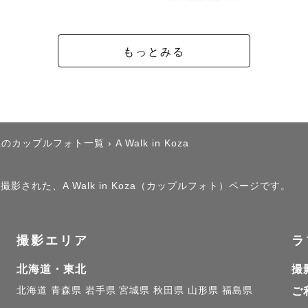
ング撮影

くるくる変わる沖縄で、撮影場所の選び方がとても大事
もっとみる
影日ギリギリまで、日程調整や場所の調整もさせていた
ーズや雰囲気など事前にご相談ください。こちらからポ
せていただきます。

県のカップルフォト一覧
›
A Walk in Koza
グドレスでのクラシックな撮影や、ワンピースなどでの
影された、A Walk in Koza（カップルフォト）ページです。
グ撮影もおすすめです。

夏は暑いので、男性のタキシードは体調管理が難しくな
撮影エリア
ラ
ドでの撮影をご希望の場合は、汗染みの目立たない色を
北海道・東北
撮
また、夏に限り、日の出と共に早朝撮影も承っております
北海道
青森県
岩手県
宮城県
秋田県
山形県
福島県
ご