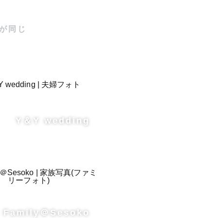
025年5
が同じ
力でゲスト
Y＆Y wedding
風の向き、
きます。

寧に切り取
 Family＠Sesoko