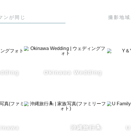
、備瀬のフクギ並木はジャンルを問わず撮影禁止です。（2
マンが同じ
撮影地域
て📷

な海や緑と、今の瞬間を写真に閉じ込められるよう、全
ラと向き合って撮影を行っています。

edding
Okinawa Wedding
で撮るか？その日の潮の満ち引き、潮位、太陽の高さや
ど色々な条件を考慮して撮影場所の提案もさせていただ
思い出に、またいつもの場所で。大切な人との瞬間を丁
だきます。

kinawa
沖縄旅行🏝️
U