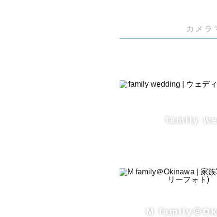
⚠️今現在
月〜）

カメラ
＊撮影につい
沖縄の綺麗
さんとカメ
family w
どのビーチ
波の高さな
沖縄旅行の
らせていた
M family＠O