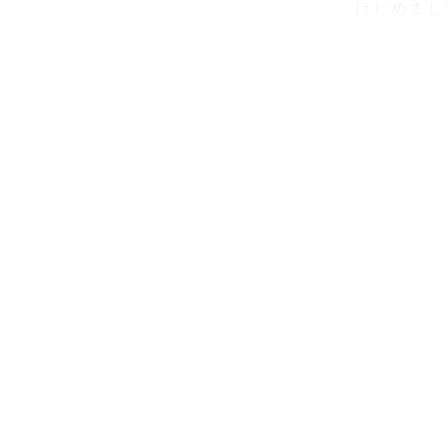
はじめまし
沖縄Love
今この瞬間
おしゃれで
いつもみた
お撮りしてい
小学生・中
ニューボー
だきます。
