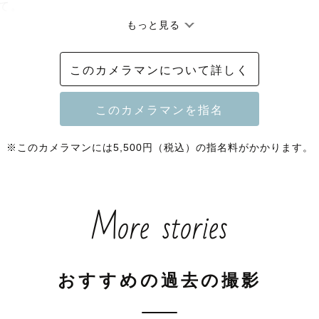
て。

もっと見る
graphカメラマンの「はる」です。

このカメラマンについて詳しく
を写真にぎゅっと閉じ込めて未来への贈り物に。

可愛い写真を。

くなる、リビングに飾っても違和感のない、そんな写真
※このカメラマンには5,500円（税込）の指名料がかかります。
ます😊

More stories
学生男児2人の母でもあります。

ンからウエディングまで、素敵な瞬間を残すお手伝いを
おすすめの過去の撮影