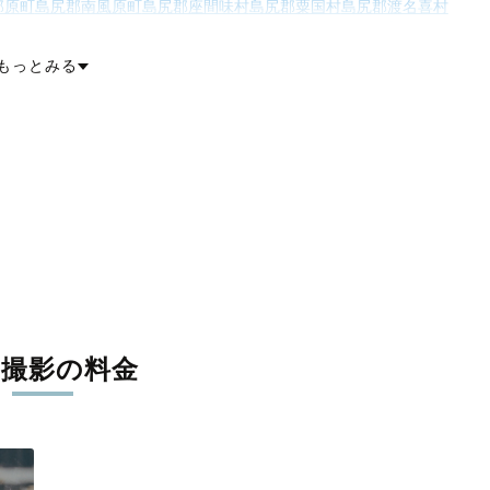
那原町
島尻郡南風原町
島尻郡座間味村
島尻郡粟国村
島尻郡渡名喜村
是名村
島尻郡久米島町
島尻郡八重瀬町
宮古郡多良間村
八重山郡竹富町
重山郡与那国町
もっとみる
張撮影の料金