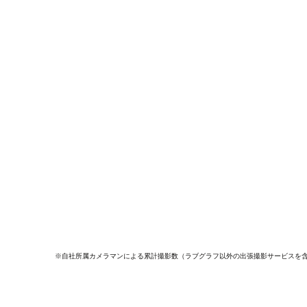
※自社所属カメラマンによる累計撮影数（ラブグラフ以外の出張撮影サービスを