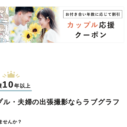
10
績
年以上
プル・夫婦の
出張撮影なら
ラブグラフ
ませんか？