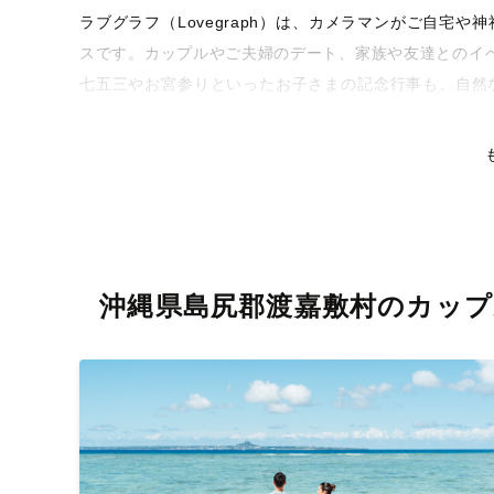
ラブグラフ（Lovegraph）は、カメラマンがご自宅
スです。カップルやご夫婦のデート、家族や友達とのイ
七五三やお宮参りといったお子さまの記念行事も、自然
るような写真に仕上げます。
全国一律の安心料金でプロ品質をお届け
料金は全国どこでも一律。わかりやすく安心の価格設定
リティを身につけたプロのカメラマンが全国47都道府県
な撮影体験をお届けします。
沖縄県島尻郡渡嘉敷村のカップ
丁寧なレタッチで思い出を美しく仕上げます
撮影後は、独自の編集技術で写真の明るさや色合いを丁
りに。きっと「こんな写真を撮ってほしかった！」と思
い。