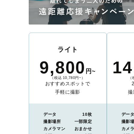
ライト
9,800
14
円~
（税込 10,780円~）
（税
おすすめスポットで
手軽に撮影
撮
データ
10枚
デー
撮影場所
一部限定
撮影
カメラマン
おまかせ
カメ