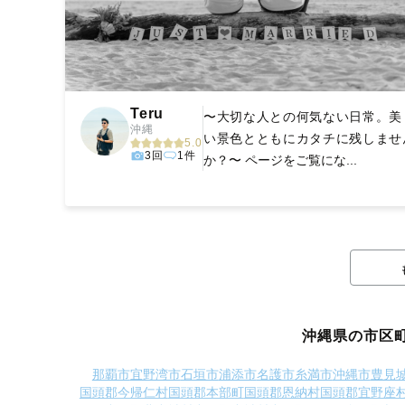
Teru
〜大切な人との何気ない日常。美
沖縄
い景色とともにカタチに残しませ
5.0
3回
1件
か？〜 ページをご覧にな...
沖縄県の市区
那覇市
宜野湾市
石垣市
浦添市
名護市
糸満市
沖縄市
豊見
国頭郡今帰仁村
国頭郡本部町
国頭郡恩納村
国頭郡宜野座