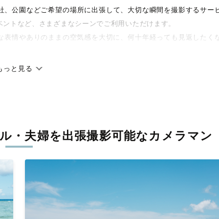
や神社、公園などご希望の場所に出張して、大切な瞬間を撮影するサー
ベントなど、さまざまなシーンでご利用いただけます。
な表情やありのままの空気感を大切に、何十年経っても見返したく
もっと見る
です。オリジナルの研修と厳正な審査に合格し、撮影技術やホスピ
に在籍しています。創業10年のノウハウを活かし、思い出に残る素
ル・夫婦を
出張撮影可能なカメラマン
寧に調整。自然な雰囲気を残しつつも、おしゃれで洗練された仕上
える一枚に出会えます。まずは、ラブグラフの
撮影事例
をご覧くだ