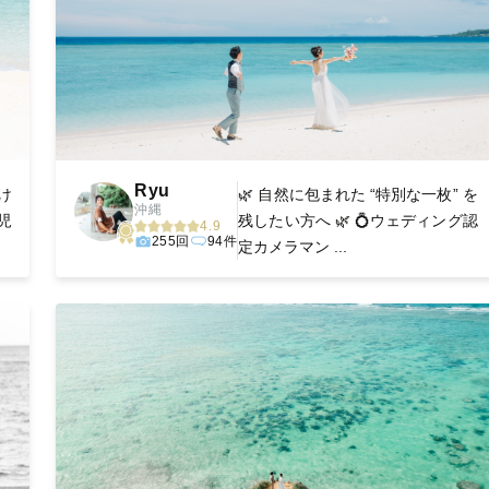
Ryu
け
🌿 自然に包まれた “特別な一枚” を
沖縄
鹿児
残したい方へ 🌿 💍ウェディング認
4.9
255回
94件
定カメラマン ...