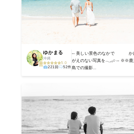
ゆかまる
-- 美しい景色のなかで か
沖縄
がえのない写真を𓂃𓈒𓂂𓏸 -- ※※
5.0
221回
52件
島での撮影...