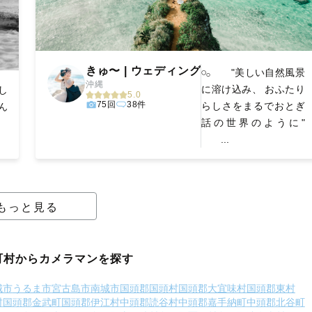
きゅ〜 | ウェディング
𓏸𓂂 "美しい自然風景
沖縄
に溶け込み、 おふたり
し
5.0
75回
38件
らしさをまるでおとぎ
ん
話の世界のように"
...
もっと見る
町村からカメラマンを探す
城市
うるま市
宮古島市
南城市
国頭郡国頭村
国頭郡大宜味村
国頭郡東村
村
国頭郡金武町
国頭郡伊江村
中頭郡読谷村
中頭郡嘉手納町
中頭郡北谷町