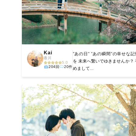
Kai
”あの日” ”あの瞬間”の幸せな記
香川
を 未来へ繋いでゆきませんか？ 
5.0
204回
20件
めまして...