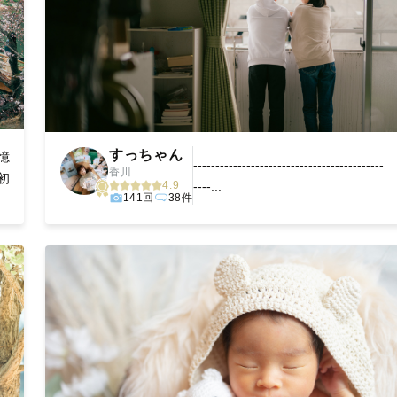
すっちゃん
憶
-------------------------------------------
香川
初
4.9
----...
141回
38件