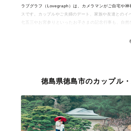
ラブグラフ（Lovegraph）は、カメラマンがご自宅
スです。カップルやご夫婦のデート、家族や友達とのイ
七五三やお宮参りといったお子さまの記念行事も、自然
るような写真に仕上げます。
全国一律の安心料金でプロ品質をお届け
料金は全国どこでも一律。わかりやすく安心の価格設定
リティを身につけたプロのカメラマンが全国47都道府県
な撮影体験をお届けします。
徳島県徳島市のカップル・
丁寧なレタッチで思い出を美しく仕上げます
撮影後は、独自の編集技術で写真の明るさや色合いを丁
りに。きっと「こんな写真を撮ってほしかった！」と思
い。