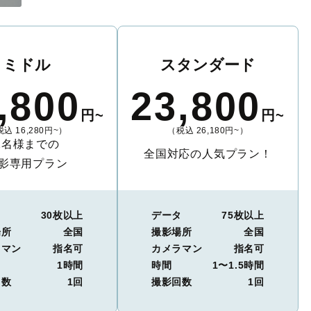
ミドル
スタンダード
,800
23,800
円~
円~
込 16,280円~）
（税込 26,180円~）
2名様までの
全国対応の人気プラン！
影専用プラン
タ
30枚以上
データ
75枚以上
場所
全国
撮影場所
全国
ラマン
指名可
カメラマン
指名可
1時間
時間
1〜1.5時間
回数
1回
撮影回数
1回