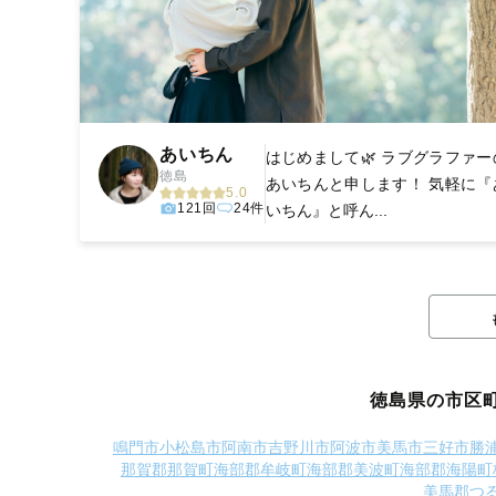
あいちん
はじめまして🌿 ラブグラファー
徳島
あいちんと申します！ 気軽に『
5.0
121回
24件
いちん』と呼ん...
徳島県の市区
鳴門市
小松島市
阿南市
吉野川市
阿波市
美馬市
三好市
勝
那賀郡那賀町
海部郡牟岐町
海部郡美波町
海部郡海陽町
美馬郡つ