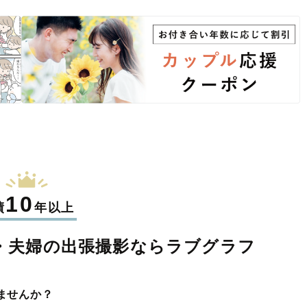
10
績
年以上
・夫婦の
出張撮影なら
ラブグラフ
ませんか？