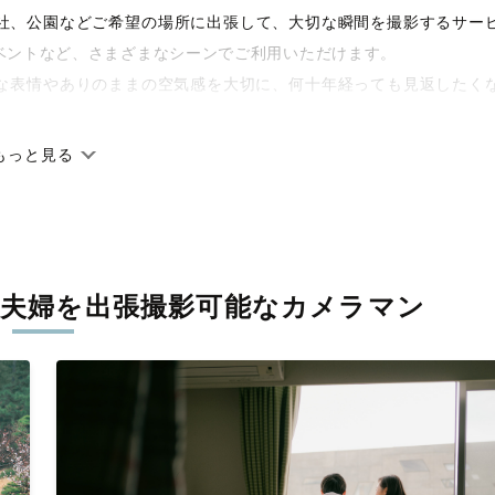
や神社、公園などご希望の場所に出張して、大切な瞬間を撮影するサー
ベントなど、さまざまなシーンでご利用いただけます。
な表情やありのままの空気感を大切に、何十年経っても見返したく
もっと見る
です。オリジナルの研修と厳正な審査に合格し、撮影技術やホスピ
に在籍しています。創業10年のノウハウを活かし、思い出に残る素
夫婦を
出張撮影可能なカメラマン
寧に調整。自然な雰囲気を残しつつも、おしゃれで洗練された仕上
える一枚に出会えます。まずは、ラブグラフの
撮影事例
をご覧くだ