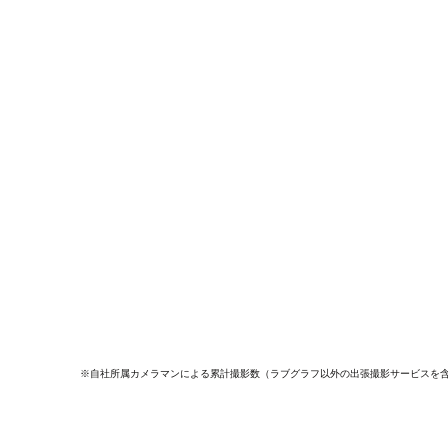
※自社所属カメラマンによる累計撮影数（ラブグラフ以外の出張撮影サービスを