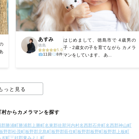
あすみ
はじめまして、徳島市で 4歳男の
の
徳島
子・2歳女の子を育てながら カメラ
5.0
あ
11回
8件
マンをしています、 あ...
もっと見る
町村からカメラマンを探す
浦郡勝浦町
勝浦郡上勝町
名東郡佐那河内村
名西郡石井町
名西郡神山町
板野郡松茂町
板野郡北島町
板野郡藍住町
板野郡板野町
板野郡上板町
るぎ町
三好郡東みよし町