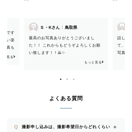
S ・Kさん
鳥取県
F
たのです
最高のお写真ありがとうございまし
話しや
くらい楽
た！！ これからもどうぞよろしくお願
て、成
く写真も
い致します！！🙇✨
写真に
とても思
っと見る
ていま
もっと見る
友達か
たいです
でいっ
ど、お
と思い
よくある質問
＋
Q
撮影申し込みは、撮影希望日からどれくらい