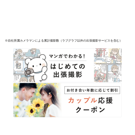
※自社所属カメラマンによる累計撮影数（ラブグラフ以外の出張撮影サービスを含む）