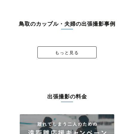
うな写真に仕上げます。
全国一律の安心料金でプロ品質をお届け
鳥取のカップル・夫婦の出張撮影事例
料金は全国どこでも一律。わかりやすく安心の価格設定です。オ
リジナルの研修と厳正な審査に合格し、撮影技術やホスピタリテ
Paisley & Jonathan Pre-Wedding in Tottori
プロポーズ大成功❣️おめでとう💍
Tottori Trip♡💍
Tatsuya × Rika
ィを身につけたプロのカメラマンが全国47都道府県に在籍してい
ます。創業10年のノウハウを活かし、思い出に残る素敵な撮影体
験をお届けします。
もっと見る
丁寧なレタッチで思い出を美しく仕上げます
撮影後は、独自の編集技術で写真の明るさや色合いを丁寧に調
整。自然な雰囲気を残しつつも、おしゃれで洗練された仕上がり
に。きっと「こんな写真を撮ってほしかった！」と思える一枚に
出会えます。まずは、ラブグラフの
撮影事例
をご覧ください。
出張撮影の料金