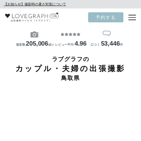
【お知らせ】撮影時の暑さ対策について
予約する
205,006
4.96
53,446
撮影数
組
レビュー平均
口コミ
件
※
ラブグラフの
カップル・夫婦の出張撮影
鳥取県