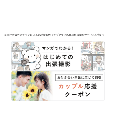
※自社所属カメラマンによる累計撮影数（ラブグラフ以外の出張撮影サービスを含む）