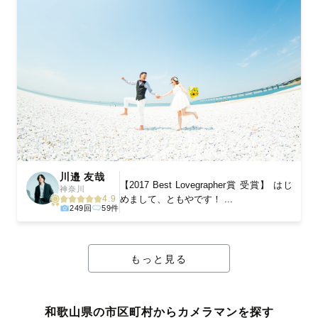
川邉 友哉
【2017 Best Lovegrapher賞 受賞】 はじ
神奈川
めまして、ともやです！ ...
4.9
249回
59件
もっと見る
和歌山県の市区町村からカメラマンを探す