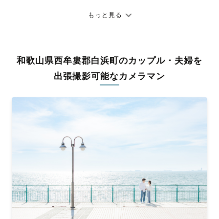
七五三やお宮参りといったお子さまの記念行事も、自然な表情や
ありのままの空気感を大切に、何十年経っても見返したくなるよ
もっと見る
うな写真に仕上げます。
全国一律の安心料金でプロ品質をお届け
和歌山県西牟婁郡白浜町のカップル・夫婦を
料金は全国どこでも一律。わかりやすく安心の価格設定です。オ
リジナルの研修と厳正な審査に合格し、撮影技術やホスピタリテ
出張撮影可能なカメラマン
ィを身につけたプロのカメラマンが全国47都道府県に在籍してい
ます。創業10年のノウハウを活かし、思い出に残る素敵な撮影体
験をお届けします。
丁寧なレタッチで思い出を美しく仕上げます
撮影後は、独自の編集技術で写真の明るさや色合いを丁寧に調
整。自然な雰囲気を残しつつも、おしゃれで洗練された仕上がり
に。きっと「こんな写真を撮ってほしかった！」と思える一枚に
出会えます。まずは、ラブグラフの
撮影事例
をご覧ください。