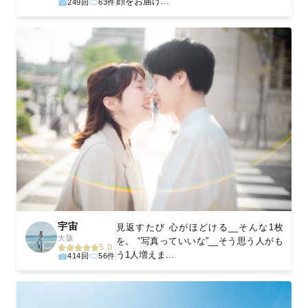
顔をお届け...
249回
63件
宇宙
見返すたび 心がほどける__そんな1枚
大阪
を。 “写真っていいな”__そう思う人がも
5.0
う1人増えま...
414回
56件