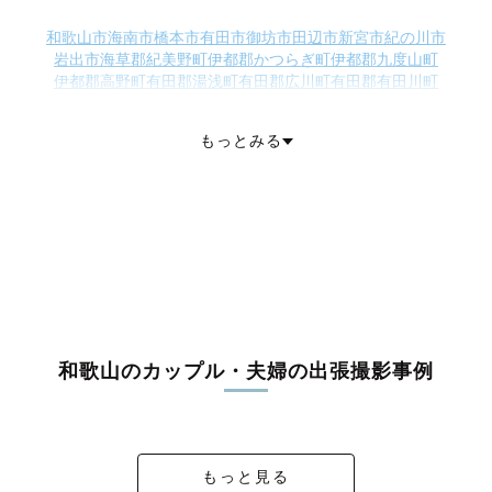
和歌山市
海南市
橋本市
有田市
御坊市
田辺市
新宮市
紀の川市
岩出市
海草郡紀美野町
伊都郡かつらぎ町
伊都郡九度山町
伊都郡高野町
有田郡湯浅町
有田郡広川町
有田郡有田川町
日高郡美浜町
日高郡日高町
日高郡由良町
日高郡印南町
日高郡みなべ町
日高郡日高川町
西牟婁郡上富田町
もっとみる
西牟婁郡すさみ町
東牟婁郡那智勝浦町
東牟婁郡太地町
東牟婁郡古座川町
東牟婁郡北山村
東牟婁郡串本町
和歌山のカップル・夫婦の出張撮影事例
S ＆ N Wedding💍
D and S Wedding
H&H Wedding
和歌山旅行🐼
もっと見る