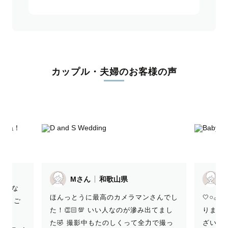
カップル・夫婦のお客様の声
のうっちさん
和歌山県
ンさんでし
ほん
🤍𓏸𓂂𝐻𝑎𝑝𝑝𝑦 𝑁𝑒𝑤 𝑌𝑒𝑎𝑟𓂃𓈒𓏸︎︎︎︎ 感想遅くな
み出てまし
た！
りました💦 改めて、撮影ありがとうご
全力で撮っ
た
ざいました！ またニューボーンフォ