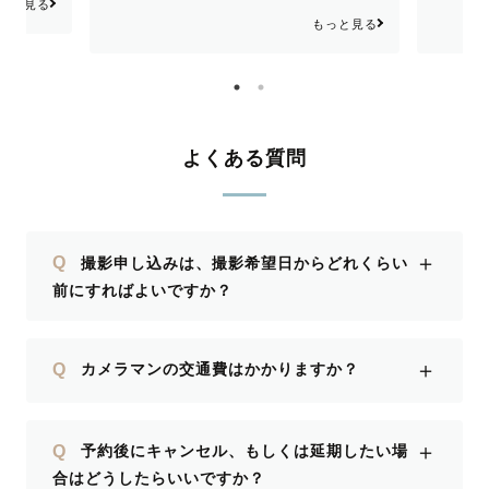
いです🙏
てく
ト、よろしくお願いします👶🏻💕
もっと見る
もっと見る
かった写真
写真
ばっかり
がとうござ
れば
いまし
よくある質問
＋
Q
撮影申し込みは、撮影希望日からどれくらい
前にすればよいですか？
＋
Q
カメラマンの交通費はかかりますか？
＋
Q
予約後にキャンセル、もしくは延期したい場
合はどうしたらいいですか？