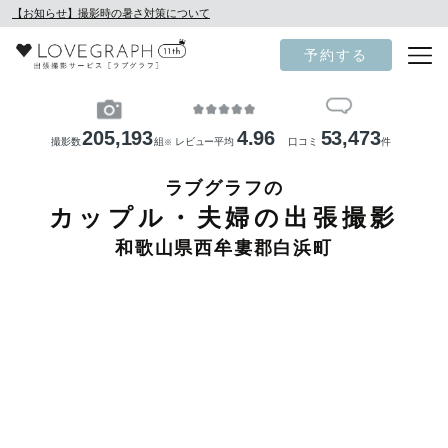
【お知らせ】撮影時の暑さ対策について
予約する
205,193
4.96
53,473
撮影数
組
レビュー平均
口コミ
件
※
ラブグラフの
カップル・夫婦の出張撮影
和歌山県西牟婁郡白浜町