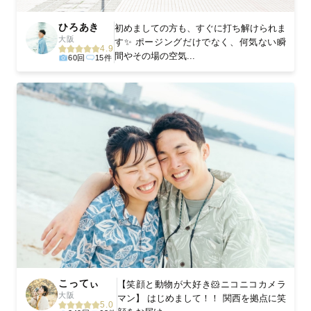
ひろあき
初めましての方も、すぐに打ち解けられま
大阪
す✨ ポージングだけでなく、何気ない瞬
4.9
間やその場の空気...
60回
15件
こってぃ
【笑顔と動物が大好き🐹ニコニコカメラ
大阪
マン】 はじめまして！！ 関西を拠点に笑
5.0