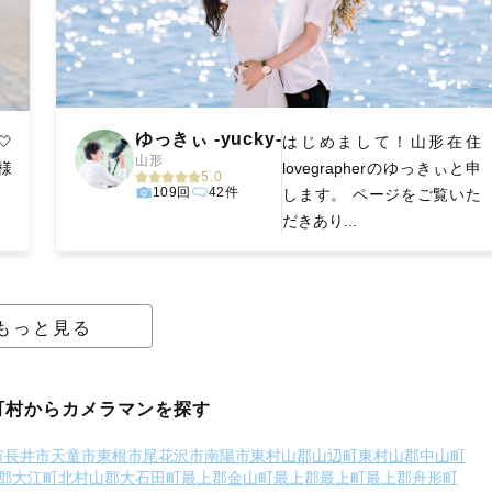
ゆっきぃ -yucky-

はじめまして！山形在住
山形
様
lovegrapherのゆっきぃと申
5.0
109回
42件
します。 ページをご覧いた
だきあり...
もっと見る
町村からカメラマンを探す
市
長井市
天童市
東根市
尾花沢市
南陽市
東村山郡山辺町
東村山郡中山町
郡大江町
北村山郡大石田町
最上郡金山町
最上郡最上町
最上郡舟形町