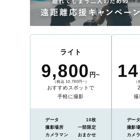
ライト
9,800
14
円~
（税込 10,780円~）
（税
おすすめスポットで
手軽に撮影
撮
データ
10枚
デー
撮影場所
一部限定
撮影
カメラマン
おまかせ
カメ