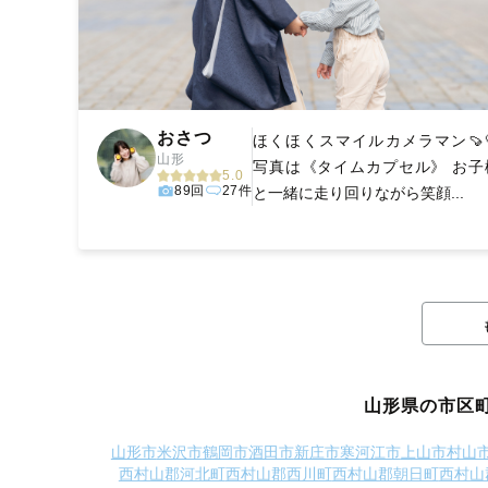
おさつ
ほくほくスマイルカメラマン🍠
山形
写真は《タイムカプセル》 お子
5.0
89回
27件
と一緒に走り回りながら笑顔...
山形県の市区
山形市
米沢市
鶴岡市
酒田市
新庄市
寒河江市
上山市
村山
西村山郡河北町
西村山郡西川町
西村山郡朝日町
西村山