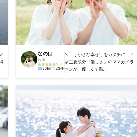
なのは
／
＼ ˗ˏˋ小さな幸せˊˎ˗をカタチに ／
宮城
大得
🌿主要成分『優しさ』のママカメラ
5.0
86回
23件
マンが、優しくて温...