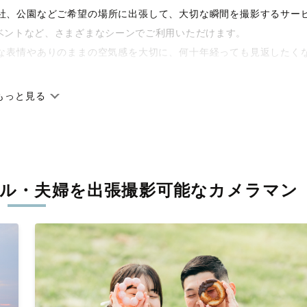
や神社、公園などご希望の場所に出張して、大切な瞬間を撮影するサー
ベントなど、さまざまなシーンでご利用いただけます。
な表情やありのままの空気感を大切に、何十年経っても見返したく
もっと見る
です。オリジナルの研修と厳正な審査に合格し、撮影技術やホスピ
に在籍しています。創業10年のノウハウを活かし、思い出に残る素
ル・夫婦を
出張撮影可能なカメラマン
寧に調整。自然な雰囲気を残しつつも、おしゃれで洗練された仕上
える一枚に出会えます。まずは、ラブグラフの
撮影事例
をご覧くだ