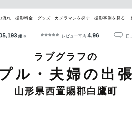
の流れ
撮影料金・グッズ
カメラマンを探す
撮影事例を見る
05,193
4.96
レビュー平均
口
組
※
ラブグラフの
プル・夫婦の出
山形県西置賜郡白鷹町