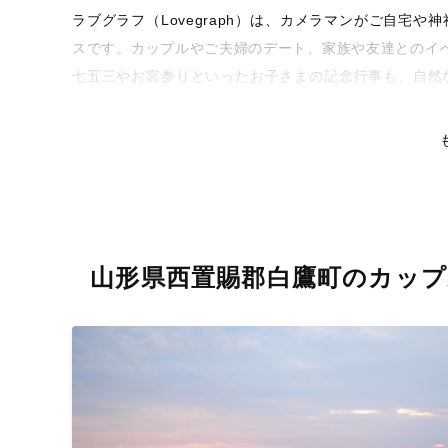
ラブグラフ（Lovegraph）は、カメラマンがご自宅
スです。カップルやご夫婦のデート、家族や友達とのイ
七五三やお宮参りといったお子さまの記念行事も、自然
るような写真に仕上げます。
全国一律の安心料金でプロ品質をお届け
料金は全国どこでも一律。わかりやすく安心の価格設定
リティを身につけたプロのカメラマンが全国47都道府県
な撮影体験をお届けします。
山形県西置賜郡白鷹町のカップ
丁寧なレタッチで思い出を美しく仕上げます
撮影後は、独自の編集技術で写真の明るさや色合いを丁
りに。きっと「こんな写真を撮ってほしかった！」と思
い。