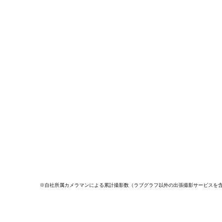
※自社所属カメラマンによる累計撮影数（ラブグラフ以外の出張撮影サービスを