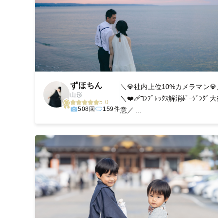
ずほちん
＼💎社内上位10%カメラマン💎
山形
＼❤️‍🩹ｺﾝﾌﾟﾚｯｸｽ解消ﾎﾟｰｼﾞﾝｸﾞ
5.0
508回
159件
意／ ...