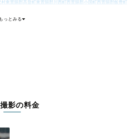
沢村
東置賜郡高畠町
東置賜郡川西町
西置賜郡小国町
西置賜郡飯豊町
東田川郡庄内町
飽海郡遊佐町
もっとみる
張撮影の料金