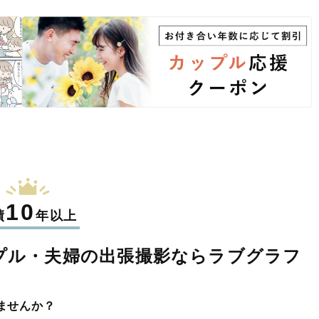
10
績
年以上
プル・夫婦の
出張撮影なら
ラブグラフ
ませんか？