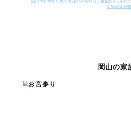
浅口市
和気郡和気町
都窪郡早島町
浅口郡里庄町
小田郡
久米郡久米
岡山の家