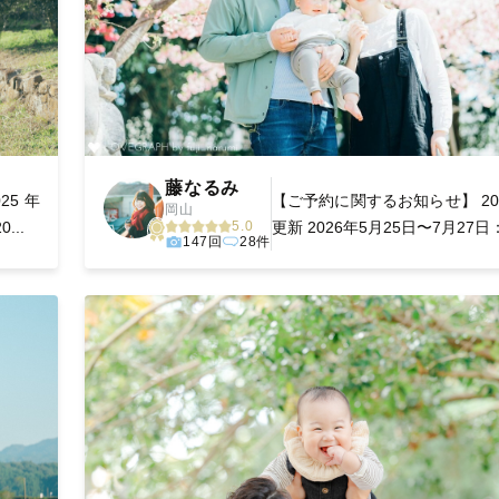
藤なるみ
025 年
‎【ご予約に関するお知らせ】 2026
岡山
...
5.0
更新 2026年5月25日〜7月27日：.
147回
28件