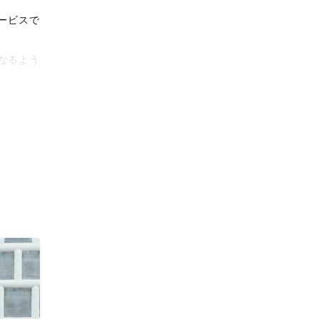
ービスで
なるよう
タリティ
影体験を
がりに。