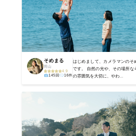
そめまる
はじめまして、カメラマンのそ
岡山
です。 自然の光や、その場所な
4.9
145回
16件
の雰囲気を大切に、やわ...