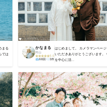
かなまる
めまる
はじめまして。 カメラマンページ
岡山
らでは
いただきありがとうございます。 
5.0
68回
3件
を中心に活...