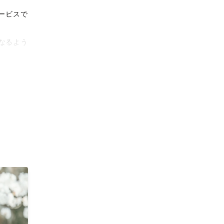
ービスで
なるよう
タリティ
影体験を
がりに。