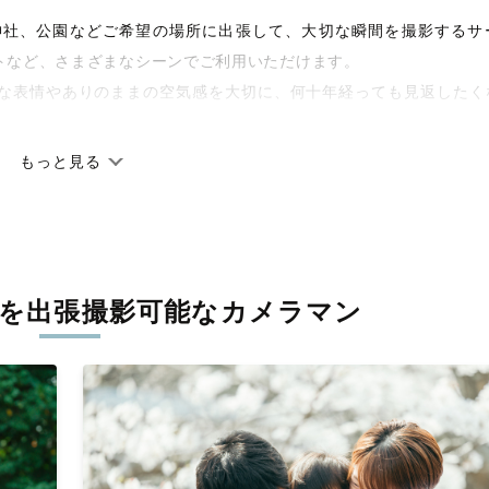
宅や神社、公園などご希望の場所に出張して、大切な瞬間を撮影するサ
トなど、さまざまなシーンでご利用いただけます。
な表情やありのままの空気感を大切に、何十年経っても見返したく
もっと見る
です。オリジナルの研修と厳正な審査に合格し、撮影技術やホスピ
しています。創業10年のノウハウを活かし、思い出に残る素敵な撮
を
出張撮影可能なカメラマン
寧に調整。自然な雰囲気を残しつつも、おしゃれで洗練された仕上
枚に出会えます。まずは、ラブグラフの
撮影事例
をご覧ください。