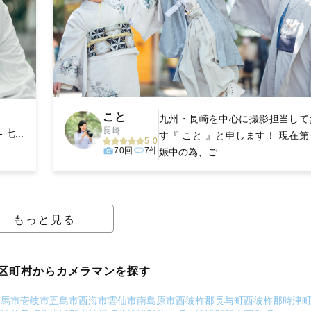
こと
九州・長崎を中心に撮影担当して
長崎
-- 七...
す『 こと 』と申します！ 現在
5.0
70回
7件
娠中の為、ご...
もっと見る
区町村からカメラマンを探す
対馬市
壱岐市
五島市
西海市
雲仙市
南島原市
西彼杵郡長与町
西彼杵郡時津