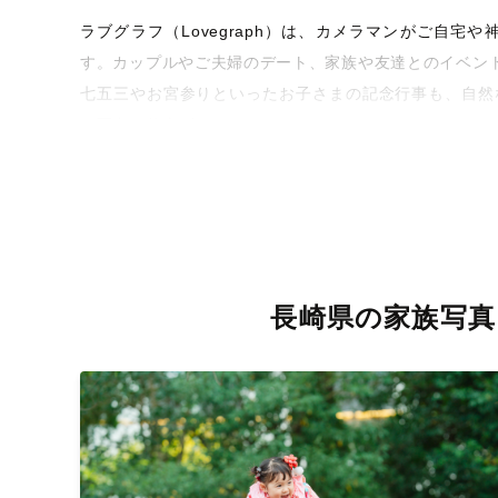
ラブグラフ（Lovegraph）は、カメラマンがご自
す。カップルやご夫婦のデート、家族や友達とのイベン
七五三やお宮参りといったお子さまの記念行事も、自然
な写真に仕上げます。
全国一律の安心料金でプロ品質をお届け
料金は全国どこでも一律。わかりやすく安心の価格設定
を身につけたプロのカメラマンが全国47都道府県に在籍
お届けします。
長崎県の家族写真
丁寧なレタッチで思い出を美しく仕上げます
撮影後は、独自の編集技術で写真の明るさや色合いを丁
きっと「こんな写真を撮ってほしかった！」と思える一