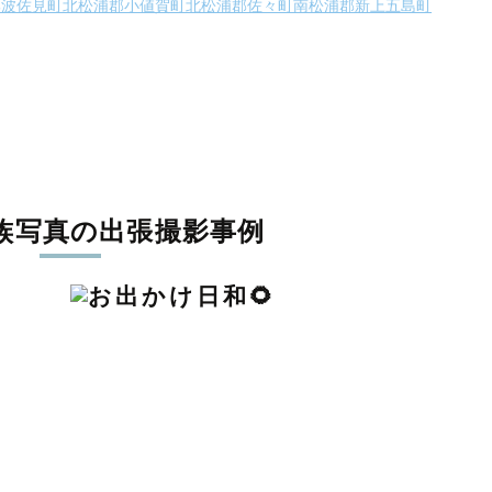
郡波佐見町
北松浦郡小値賀町
北松浦郡佐々町
南松浦郡新上五島町
族写真の出張撮影事例