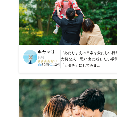
キヤマリ
『あたりまえの日常を愛おしい日
長崎
大切な人、思い出に残したい瞬
5.0
82回
13件
「カタチ」にしてみま...