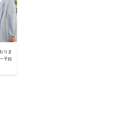
おりま
第一子妊
町