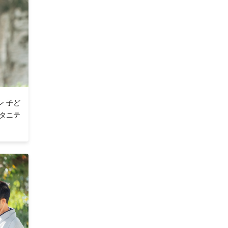
ン 子ど
タニテ