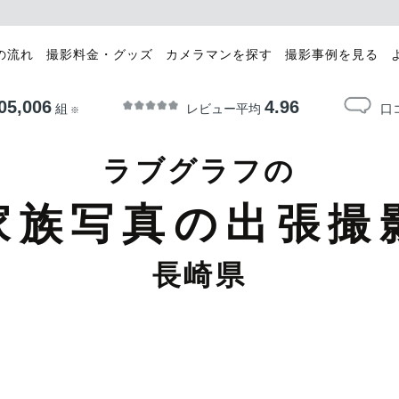
の流れ
撮影料金・グッズ
カメラマンを探す
撮影事例を見る
05,006
4.96
レビュー平均
口
組
※
ラブグラフの
家族写真の出張撮
長崎県