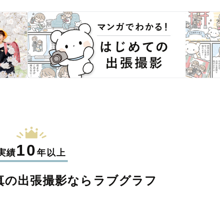
10
実績
年以上
真の
出張撮影なら
ラブグラフ