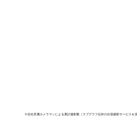
※自社所属カメラマンによる累計撮影数（ラブグラフ以外の出張撮影サービスを