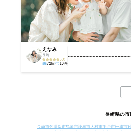
えなみ
長崎
------------------------------------------
5.0
72回
10件
長崎県の市
長崎市
佐世保市
島原市
諫早市
大村市
平戸市
松浦市