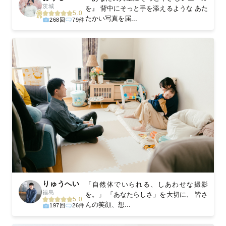
茨城
を』 背中にそっと手を添えるような あた
5.0
たかい写真を届...
268回
79件
りゅうへい
「自然体でいられる、しあわせな撮影
福島
を。」 「あなたらしさ」を大切に、 皆さ
5.0
んの笑顔、想...
197回
26件