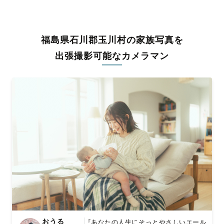
うな写真に仕上げます。
全国一律の安心料金でプロ品質をお届け
福島県石川郡玉川村の家族写真を
料金は全国どこでも一律。わかりやすく安心の価格設定です。オ
リジナルの研修と厳正な審査に合格し、撮影技術やホスピタリテ
出張撮影可能なカメラマン
ィを身につけたプロのカメラマンが全国47都道府県に在籍してい
ます。創業10年のノウハウを活かし、思い出に残る素敵な撮影体
験をお届けします。
丁寧なレタッチで思い出を美しく仕上げます
撮影後は、独自の編集技術で写真の明るさや色合いを丁寧に調
整。自然な雰囲気を残しつつも、おしゃれで洗練された仕上がり
に。きっと「こんな写真を撮ってほしかった！」と思える一枚に
出会えます。まずは、ラブグラフの
撮影事例
をご覧ください。
おうる
『あなたの人生にそっとやさしいエール