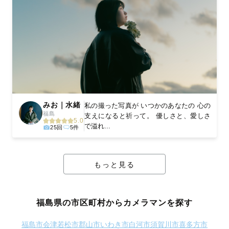
みお｜水緒
私の撮った写真が いつかのあなたの 心の
福島
支えになると祈って。 優しさと、愛しさ
5.0
で溢れ...
25回
5件
もっと見る
福島県の市区町村からカメラマンを探す
福島市
会津若松市
郡山市
いわき市
白河市
須賀川市
喜多方市