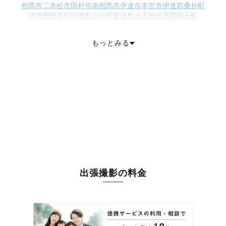
相馬市
二本松市
田村市
南相馬市
伊達市
本宮市
伊達郡桑折町
伊達郡国見町
伊達郡川俣町
安達郡大玉村
岩瀬郡鏡石町
岩瀬郡天栄村
南会津郡下郷町
南会津郡檜枝岐村
南会津郡只見町
南会津郡南会津町
耶麻郡北塩原村
耶麻郡西会津町
耶麻郡磐梯町
もっとみる
耶麻郡猪苗代町
河沼郡会津坂下町
河沼郡湯川村
河沼郡柳津町
大沼郡三島町
大沼郡金山町
大沼郡昭和村
大沼郡会津美里町
西白河郡西郷村
西白河郡泉崎村
西白河郡中島村
西白河郡矢吹町
東白川郡棚倉町
東白川郡矢祭町
東白川郡塙町
東白川郡鮫川村
石川郡石川町
石川郡平田村
石川郡浅川町
石川郡古殿町
田村郡三春町
田村郡小野町
双葉郡広野町
双葉郡楢葉町
双葉郡富岡町
双葉郡川内村
双葉郡大熊町
双葉郡双葉町
双葉郡浪江町
双葉郡葛尾村
相馬郡新地町
相馬郡飯舘村
出張撮影の料金