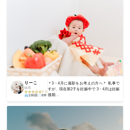
りーこ
＊3・4月に撮影をお考えの方へ＊ 私事で
福島
すが、現在第2子を妊娠中で 3・4月は妊娠
5.0
後期...
100回
9件