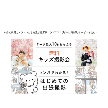
※自社所属カメラマンによる累計撮影数（ラブグラフ以外の出張撮影サービスを含む）