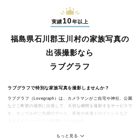
10
実績
年以上
福島県石川郡玉川村の家族写真の
出張撮影なら
ラブグラフ
ラブグラフで特別な家族写真を撮影しませんか？
ラブグラフ（Lovegraph）は、カメラマンがご自宅や神社、公園
などご希望の場所に出張して、大切な瞬間を撮影するサービスで
す。カップルやご夫婦のデート、家族や友達とのイベントなど、
さまざまなシーンでご利用いただけます。
七五三やお宮参りといったお子さまの記念行事も、自然な表情や
ありのままの空気感を大切に、何十年経っても見返したくなるよ
もっと見る