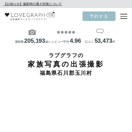
【お知らせ】撮影時の暑さ対策について
予約する
205,193
4.96
53,473
撮影数
組
レビュー平均
口コミ
件
※
ラブグラフの
家族写真の出張撮影
福島県石川郡玉川村