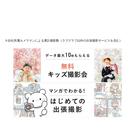
※自社所属カメラマンによる累計撮影数（ラブグラフ以外の出張撮影サービスを含む）