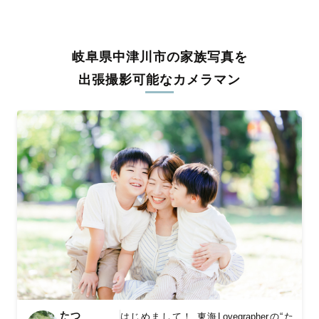
うな写真に仕上げます。
全国一律の安心料金でプロ品質をお届け
岐阜県中津川市の家族写真を
料金は全国どこでも一律。わかりやすく安心の価格設定です。オ
リジナルの研修と厳正な審査に合格し、撮影技術やホスピタリテ
出張撮影可能なカメラマン
ィを身につけたプロのカメラマンが全国47都道府県に在籍してい
ます。創業10年のノウハウを活かし、思い出に残る素敵な撮影体
験をお届けします。
丁寧なレタッチで思い出を美しく仕上げます
撮影後は、独自の編集技術で写真の明るさや色合いを丁寧に調
整。自然な雰囲気を残しつつも、おしゃれで洗練された仕上がり
に。きっと「こんな写真を撮ってほしかった！」と思える一枚に
出会えます。まずは、ラブグラフの
撮影事例
をご覧ください。
たつ
はじめまして！ 東海Lovegrapherの“た