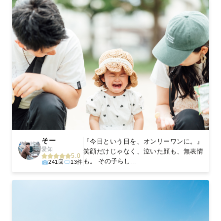
そー
『今日という日を、オンリーワンに。』
愛知
笑顔だけじゃなく、泣いた顔も、無表情
5.0
も。 その子らし...
241回
13件