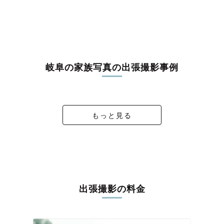
岐阜の家族写真の出張撮影事例
新緑の七五三
七五三フォト
お宮参り
K 753
もっと見る
出張撮影の料金