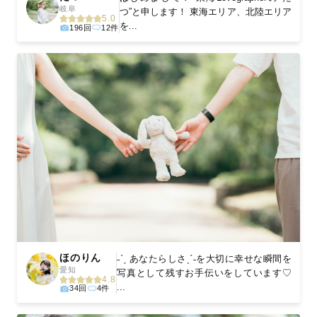
岐阜
つ”と申します！ 東海エリア、北陸エリア
5.0
を...
196回
12件
ほのりん
˗ˋˏ あなたらしさˎˊ˗を大切に幸せな瞬間を
愛知
写真として残すお手伝いをしています♡
4.8
...
34回
4件