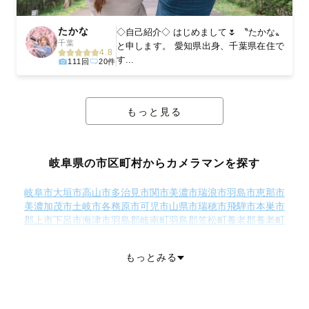
たかな
◇自己紹介◇ はじめまして🌷 〝たかな〟
千葉
と申します。 愛知県出身、千葉県在住で
4.8
す...
111回
20件
もっと見る
岐阜県の市区町村からカメラマンを探す
岐阜市
大垣市
高山市
多治見市
関市
美濃市
瑞浪市
羽島市
恵那市
美濃加茂市
土岐市
各務原市
可児市
山県市
瑞穂市
飛騨市
本巣市
郡上市
下呂市
海津市
羽島郡岐南町
羽島郡笠松町
養老郡養老町
不破郡垂井町
不破郡関ケ原町
安八郡神戸町
安八郡輪之内町
安八郡安八町
揖斐郡揖斐川町
揖斐郡大野町
揖斐郡池田町
もっとみる
本巣郡北方町
加茂郡坂祝町
加茂郡富加町
加茂郡川辺町
加茂郡七宗町
加茂郡八百津町
加茂郡白川町
加茂郡東白川村
可児郡御嵩町
大野郡白川村