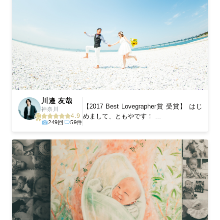
川邉 友哉
【2017 Best Lovegrapher賞 受賞】 はじ
神奈川
めまして、ともやです！ ...
4.9
249回
59件