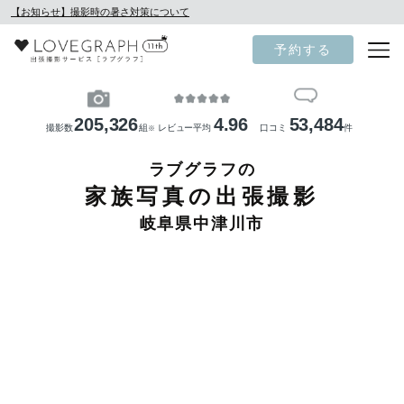
【お知らせ】撮影時の暑さ対策について
予約する
205,326
4.96
53,484
撮影数
組
レビュー平均
口コミ
件
※
ラブグラフの
家族写真の出張撮影
岐阜県中津川市