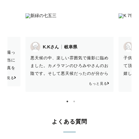
Y.Kさん
岐阜県
影に臨め
子供の一瞬の仕草やポーズを逃さず撮っ
悪天候
さんのお
て頂き、写真に残すことが出来て本当に
ました
が分から
嬉しいです。あれから毎日何度も写真を
陰です
上げてい
眺めています。生憎の天気でしたがそれ
ないく
もっと見る
もっと見る
いまし
も思い出になる素敵な七五三になりまし
ただき
た。 本当にありがとうございました。
た。
よくある質問