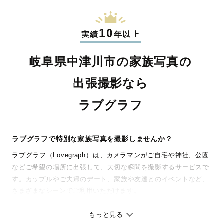
10
実績
年以上
岐阜県中津川市の家族写真の
出張撮影なら
ラブグラフ
ラブグラフで特別な家族写真を撮影しませんか？
ラブグラフ（Lovegraph）は、カメラマンがご自宅や神社、公園
などご希望の場所に出張して、大切な瞬間を撮影するサービスで
す。カップルやご夫婦のデート、家族や友達とのイベントなど、
さまざまなシーンでご利用いただけます。
七五三やお宮参りといったお子さまの記念行事も、自然な表情や
ありのままの空気感を大切に、何十年経っても見返したくなるよ
もっと見る