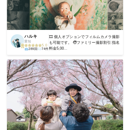
ハルキ
🎞️ 個人オプションでフィルムカメラ撮影
愛知
も可能です。 🧒ファミリー撮影割引:指名
5.0
料金5,00...
289回
74件