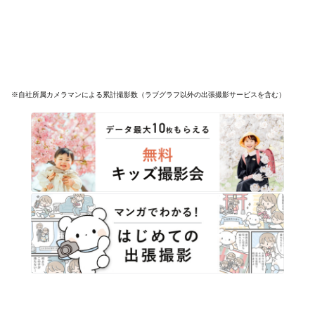
※自社所属カメラマンによる累計撮影数（ラブグラフ以外の出張撮影サービスを含む）