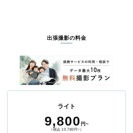
うな写真に仕上げます。
全国一律の安心料金でプロ品質をお届け
料金は全国どこでも一律。わかりやすく安心の価格設定です。オ
リジナルの研修と厳正な審査に合格し、撮影技術やホスピタリテ
出張撮影の料金
ィを身につけたプロのカメラマンが全国47都道府県に在籍してい
ます。創業10年のノウハウを活かし、思い出に残る素敵な撮影体
験をお届けします。
丁寧なレタッチで思い出を美しく仕上げます
撮影後は、独自の編集技術で写真の明るさや色合いを丁寧に調
整。自然な雰囲気を残しつつも、おしゃれで洗練された仕上がり
に。きっと「こんな写真を撮ってほしかった！」と思える一枚に
出会えます。まずは、ラブグラフの
撮影事例
をご覧ください。
ライト
9,800
円~
（税込 10,780円~）