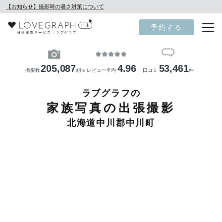
【お知らせ】撮影時の暑さ対策について
予約する
205,087
4.96
53,461
撮影数
組
レビュー平均
口コミ
件
※
ラブグラフの
家族写真の出張撮影
北海道中川郡中川町