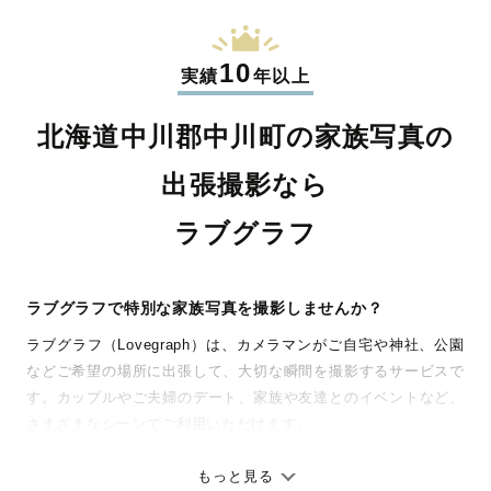
10
実績
年以上
北海道中川郡中川町の家族写真の
出張撮影なら
ラブグラフ
ラブグラフで特別な家族写真を撮影しませんか？
ラブグラフ（Lovegraph）は、カメラマンがご自宅や神社、公園
などご希望の場所に出張して、大切な瞬間を撮影するサービスで
す。カップルやご夫婦のデート、家族や友達とのイベントなど、
さまざまなシーンでご利用いただけます。
七五三やお宮参りといったお子さまの記念行事も、自然な表情や
ありのままの空気感を大切に、何十年経っても見返したくなるよ
もっと見る