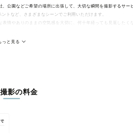
や神社、公園などご希望の場所に出張して、大切な瞬間を撮影するサー
ベントなど、さまざまなシーンでご利用いただけます。
な表情やありのままの空気感を大切に、何十年経っても見返したく
もっと見る
です。オリジナルの研修と厳正な審査に合格し、撮影技術やホスピ
に在籍しています。創業10年のノウハウを活かし、思い出に残る素
張撮影の料金
寧に調整。自然な雰囲気を残しつつも、おしゃれで洗練された仕上
える一枚に出会えます。まずは、ラブグラフの
撮影事例
をご覧くだ