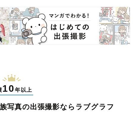
10
績
年以上
族写真の
出張撮影なら
ラブグラフ