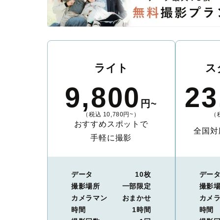
ライト
ス
9,800
23
円~
（税込 10,780円~）
（税
おすすめスポットで
全国対
手軽に撮影
データ
10枚
デー
撮影場所
一部限定
撮影
カメラマン
おまかせ
カメ
時間
1時間
時間