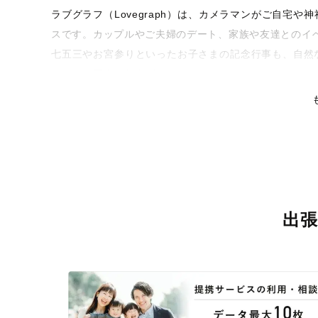
ラブグラフ（Lovegraph）は、カメラマンがご自宅
スです。カップルやご夫婦のデート、家族や友達とのイ
七五三やお宮参りといったお子さまの記念行事も、自然
るような写真に仕上げます。
全国一律の安心料金でプロ品質をお届け
料金は全国どこでも一律。わかりやすく安心の価格設定
リティを身につけたプロのカメラマンが全国47都道府県
な撮影体験をお届けします。
丁寧なレタッチで思い出を美しく仕上げます
出
撮影後は、独自の編集技術で写真の明るさや色合いを丁
りに。きっと「こんな写真を撮ってほしかった！」と思
い。