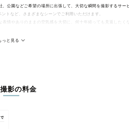
や神社、公園などご希望の場所に出張して、大切な瞬間を撮影するサー
ベントなど、さまざまなシーンでご利用いただけます。
な表情やありのままの空気感を大切に、何十年経っても見返したく
もっと見る
です。オリジナルの研修と厳正な審査に合格し、撮影技術やホスピ
に在籍しています。創業10年のノウハウを活かし、思い出に残る素
張撮影の料金
寧に調整。自然な雰囲気を残しつつも、おしゃれで洗練された仕上
える一枚に出会えます。まずは、ラブグラフの
撮影事例
をご覧くだ