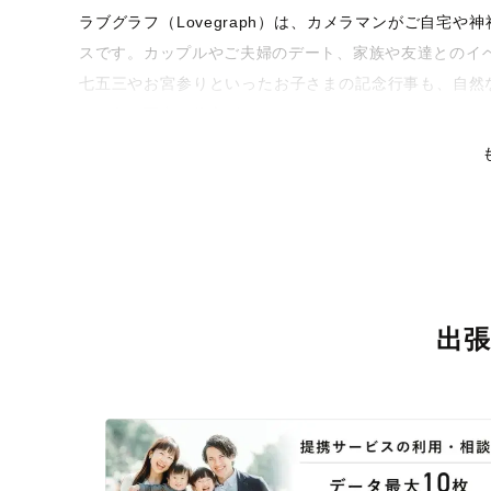
ラブグラフ（Lovegraph）は、カメラマンがご自宅
スです。カップルやご夫婦のデート、家族や友達とのイ
七五三やお宮参りといったお子さまの記念行事も、自然
るような写真に仕上げます。
全国一律の安心料金でプロ品質をお届け
料金は全国どこでも一律。わかりやすく安心の価格設定
リティを身につけたプロのカメラマンが全国47都道府県
な撮影体験をお届けします。
丁寧なレタッチで思い出を美しく仕上げます
出
撮影後は、独自の編集技術で写真の明るさや色合いを丁
りに。きっと「こんな写真を撮ってほしかった！」と思
い。