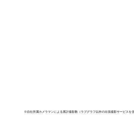
※自社所属カメラマンによる累計撮影数（ラブグラフ以外の出張撮影サービスを