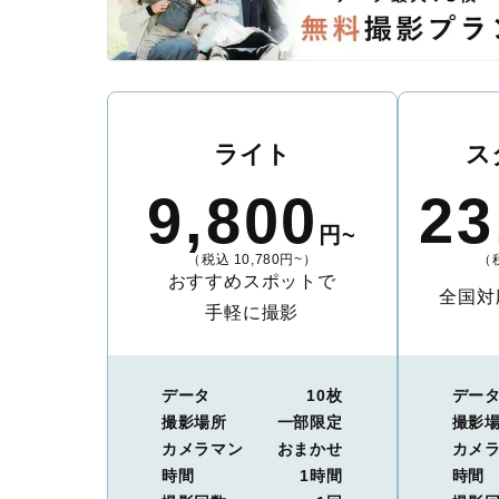
ライト
ス
9,800
23
円~
（税込 10,780円~）
（税
おすすめスポットで
全国対
手軽に撮影
データ
10枚
デー
撮影場所
一部限定
撮影
カメラマン
おまかせ
カメ
時間
1時間
時間