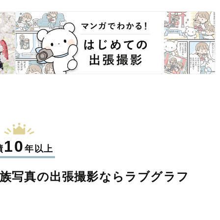
10
績
年以上
族写真の
出張撮影なら
ラブグラフ