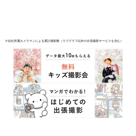
※自社所属カメラマンによる累計撮影数（ラブグラフ以外の出張撮影サービスを含む）