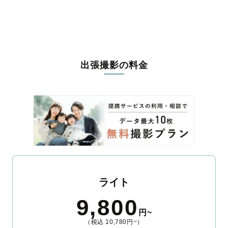
うな写真に仕上げます。
全国一律の安心料金でプロ品質をお届け
料金は全国どこでも一律。わかりやすく安心の価格設定です。オ
リジナルの研修と厳正な審査に合格し、撮影技術やホスピタリテ
出張撮影の料金
ィを身につけたプロのカメラマンが全国47都道府県に在籍してい
ます。創業10年のノウハウを活かし、思い出に残る素敵な撮影体
験をお届けします。
丁寧なレタッチで思い出を美しく仕上げます
撮影後は、独自の編集技術で写真の明るさや色合いを丁寧に調
整。自然な雰囲気を残しつつも、おしゃれで洗練された仕上がり
に。きっと「こんな写真を撮ってほしかった！」と思える一枚に
出会えます。まずは、ラブグラフの
撮影事例
をご覧ください。
ライト
9,800
円~
（税込 10,780円~）