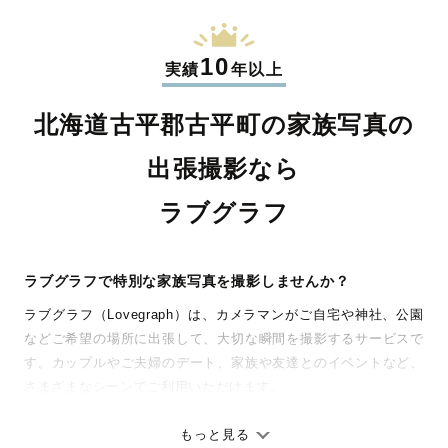
10
実績
年以上
北海道古平郡古平町の家族写真の
出張撮影なら
ラブグラフ
ラブグラフで特別な家族写真を撮影しませんか？
ラブグラフ（Lovegraph）は、カメラマンがご自宅や神社、公園
などご希望の場所に出張して、大切な瞬間を撮影するサービスで
す。カップルやご夫婦のデート、家族や友達とのイベントなど、
さまざまなシーンでご利用いただけます。
七五三やお宮参りといったお子さまの記念行事も、自然な表情や
ありのままの空気感を大切に、何十年経っても見返したくなるよ
もっと見る