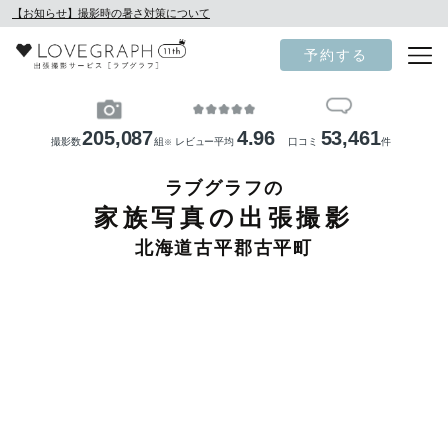
【お知らせ】撮影時の暑さ対策について
予約する
205,087
4.96
53,461
撮影数
組
レビュー平均
口コミ
件
※
ラブグラフの
家族写真の出張撮影
北海道古平郡古平町