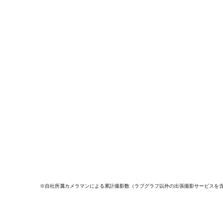
※自社所属カメラマンによる累計撮影数（ラブグラフ以外の出張撮影サービスを