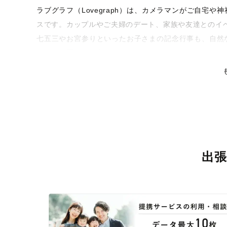
ラブグラフ（Lovegraph）は、カメラマンがご自宅
スです。カップルやご夫婦のデート、家族や友達とのイ
七五三やお宮参りといったお子さまの記念行事も、自然
るような写真に仕上げます。
全国一律の安心料金でプロ品質をお届け
料金は全国どこでも一律。わかりやすく安心の価格設定
リティを身につけたプロのカメラマンが全国47都道府県
な撮影体験をお届けします。
丁寧なレタッチで思い出を美しく仕上げます
出
撮影後は、独自の編集技術で写真の明るさや色合いを丁
りに。きっと「こんな写真を撮ってほしかった！」と思
い。