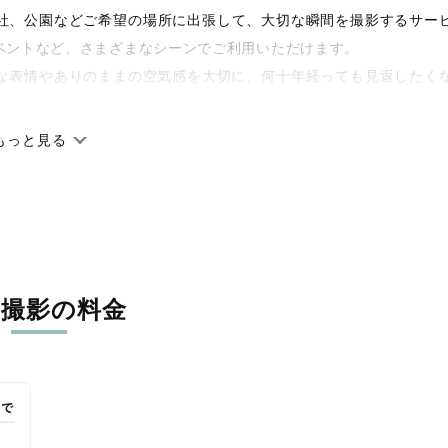
や神社、公園などご希望の場所に出張して、大切な瞬間を撮影するサー
ベントなど、さまざまなシーンでご利用いただけます。
な表情やありのままの空気感を大切に、何十年経っても見返したく
もっと見る
です。オリジナルの研修と厳正な審査に合格し、撮影技術やホスピ
に在籍しています。創業10年のノウハウを活かし、思い出に残る素
張撮影の料金
寧に調整。自然な雰囲気を残しつつも、おしゃれで洗練された仕上
える一枚に出会えます。まずは、ラブグラフの
撮影事例
をご覧くだ