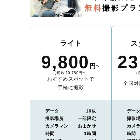
ライト
ス
9,800
23
円~
（税込 10,780円~）
（税
おすすめスポットで
全国対
手軽に撮影
データ
10枚
デー
撮影場所
一部限定
撮影
カメラマン
おまかせ
カメ
時間
1時間
時間