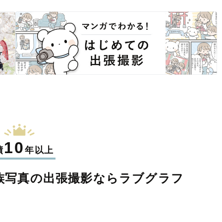
10
績
年以上
族写真の
出張撮影なら
ラブグラフ