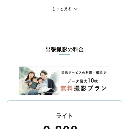
七五三やお宮参りといったお子さまの記念行事も、自然な表情や
ありのままの空気感を大切に、何十年経っても見返したくなるよ
もっと見る
うな写真に仕上げます。
全国一律の安心料金でプロ品質をお届け
料金は全国どこでも一律。わかりやすく安心の価格設定です。オ
リジナルの研修と厳正な審査に合格し、撮影技術やホスピタリテ
出張撮影の料金
ィを身につけたプロのカメラマンが全国47都道府県に在籍してい
ます。創業10年のノウハウを活かし、思い出に残る素敵な撮影体
験をお届けします。
丁寧なレタッチで思い出を美しく仕上げます
撮影後は、独自の編集技術で写真の明るさや色合いを丁寧に調
整。自然な雰囲気を残しつつも、おしゃれで洗練された仕上がり
に。きっと「こんな写真を撮ってほしかった！」と思える一枚に
出会えます。まずは、ラブグラフの
撮影事例
をご覧ください。
ライト