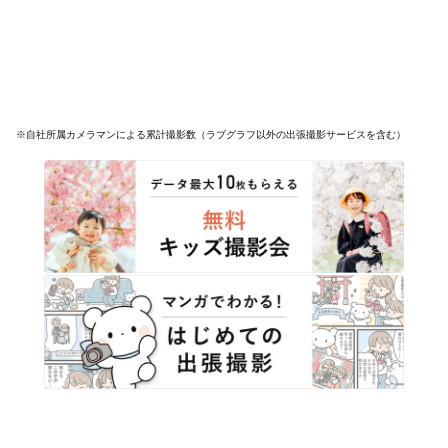
※自社所属カメラマンによる累計撮影数（ラブグラフ以外の出張撮影サービスを含む）