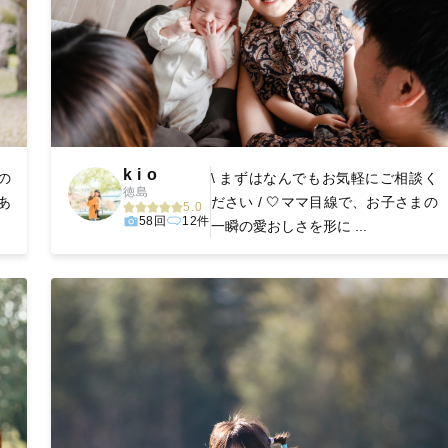
k i o
の
\ まずはなんでもお気軽にご相談く
徳島
あ
ださい / 🤍ママ目線で、お子さまの
5.0
58回
12件
一瞬の愛おしさを形に ...