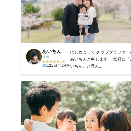
あいちん
はじめまして🌿 ラブグラファー
徳島
あいちんと申します！ 気軽に『
5.0
121回
24件
いちん』と呼ん...