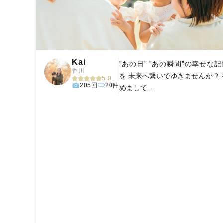
Kai
”あの日” ”あの瞬間”の幸せな記
香川
を 未来へ繋いでゆきませんか？ 
5.0
205回
20件
めまして...