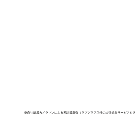
※自社所属カメラマンによる累計撮影数（ラブグラフ以外の出張撮影サービスを