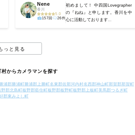
Nene
初めまして！ 中四国Lovegrapher
香川
の『ねね』と申します。香川を中
5.0
157回
26件
心に活動しております...
もっと見る
町村からカメラマンを探す
勝浦郡勝浦町
勝浦郡上勝町
名東郡佐那河内村
名西郡神山町
那賀郡那賀町
板野郡北島町
板野郡藍住町
板野郡板野町
板野郡上板町
美馬郡つるぎ町
好郡東みよし町