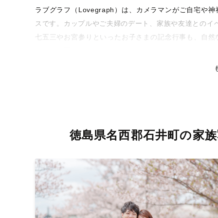
ラブグラフ（Lovegraph）は、カメラマンがご自宅
スです。カップルやご夫婦のデート、家族や友達とのイ
七五三やお宮参りといったお子さまの記念行事も、自然
るような写真に仕上げます。
全国一律の安心料金でプロ品質をお届け
料金は全国どこでも一律。わかりやすく安心の価格設定
リティを身につけたプロのカメラマンが全国47都道府県
な撮影体験をお届けします。
徳島県名西郡石井町の家族
丁寧なレタッチで思い出を美しく仕上げます
撮影後は、独自の編集技術で写真の明るさや色合いを丁
りに。きっと「こんな写真を撮ってほしかった！」と思
い。