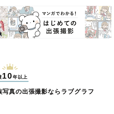
10
績
年以上
族写真の
出張撮影なら
ラブグラフ