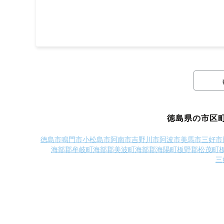
徳島県の市区
徳島市
鳴門市
小松島市
阿南市
吉野川市
阿波市
美馬市
三好市
海部郡牟岐町
海部郡美波町
海部郡海陽町
板野郡松茂町
三