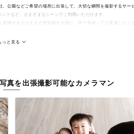
や神社、公園などご希望の場所に出張して、大切な瞬間を撮影するサー
ベントなど、さまざまなシーンでご利用いただけます。
な表情やありのままの空気感を大切に、何十年経っても見返したく
もっと見る
です。オリジナルの研修と厳正な審査に合格し、撮影技術やホスピ
に在籍しています。創業10年のノウハウを活かし、思い出に残る素
写真を
出張撮影可能なカメラマン
寧に調整。自然な雰囲気を残しつつも、おしゃれで洗練された仕上
える一枚に出会えます。まずは、ラブグラフの
撮影事例
をご覧くだ