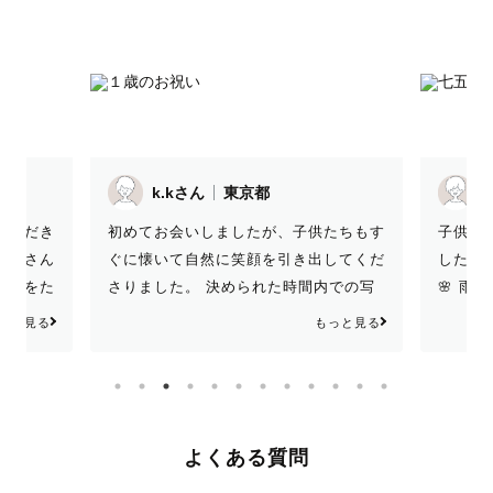
k.kさん
東京都
ゆりさん
東
初めてお会いしましたが、子供たちもす
子供たちの扱いがう
ぐに懐いて自然に笑顔を引き出してくだ
した！ 写真も素敵な
さりました。 決められた時間内での写
🌸 雨の中でしたが
真撮影も、慣れた手つきでたくさん撮影
ございました😊
もっと見る
してくださり大満足です！ ありがとう
ございました。
よくある質問