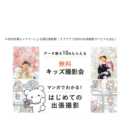
※自社所属カメラマンによる累計撮影数（ラブグラフ以外の出張撮影サービスを含む）