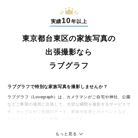
10
実績
年以上
東京都台東区の家族写真の
出張撮影なら
ラブグラフ
ラブグラフで特別な家族写真を撮影しませんか？
ラブグラフ（Lovegraph）は、カメラマンがご自宅や神社、公園
などご希望の場所に出張して、大切な瞬間を撮影するサービスで
す。カップルやご夫婦のデート、家族や友達とのイベントなど、
さまざまなシーンでご利用いただけます。
七五三やお宮参りといったお子さまの記念行事も、自然な表情や
ありのままの空気感を大切に、何十年経っても見返したくなるよ
もっと見る