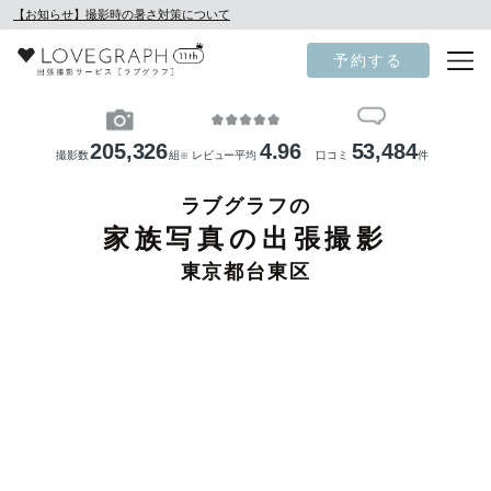
【お知らせ】撮影時の暑さ対策について
予約する
205,326
4.96
53,484
撮影数
組
レビュー平均
口コミ
件
※
ラブグラフの
家族写真の出張撮影
東京都台東区