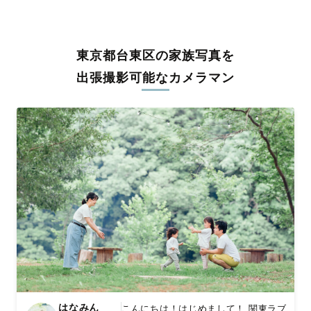
うな写真に仕上げます。
全国一律の安心料金でプロ品質をお届け
東京都台東区の家族写真を
料金は全国どこでも一律。わかりやすく安心の価格設定です。オ
リジナルの研修と厳正な審査に合格し、撮影技術やホスピタリテ
出張撮影可能なカメラマン
ィを身につけたプロのカメラマンが全国47都道府県に在籍してい
ます。創業10年のノウハウを活かし、思い出に残る素敵な撮影体
験をお届けします。
丁寧なレタッチで思い出を美しく仕上げます
撮影後は、独自の編集技術で写真の明るさや色合いを丁寧に調
整。自然な雰囲気を残しつつも、おしゃれで洗練された仕上がり
に。きっと「こんな写真を撮ってほしかった！」と思える一枚に
出会えます。まずは、ラブグラフの
撮影事例
をご覧ください。
はなみん
こんにちは！はじめまして！ 関東ラブ