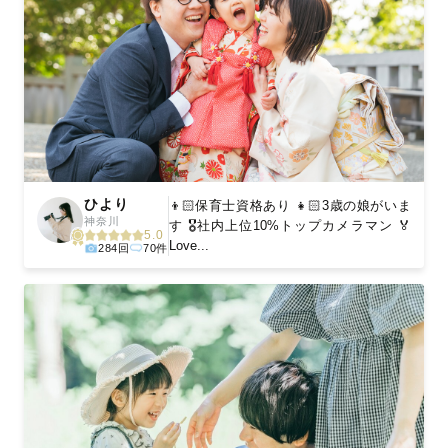
ひより
👦🏻保育士資格あり 👧🏻3歳の娘がいま
神奈川
す 🎖️社内上位10%トップカメラマン 🏅
5.0
Love...
284回
70件