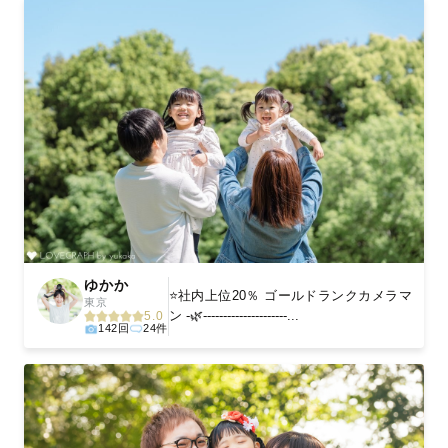
ゆかか
⭐️社内上位20％ ゴールドランクカメラマ
東京
ン -🌿---------------------...
5.0
142回
24件