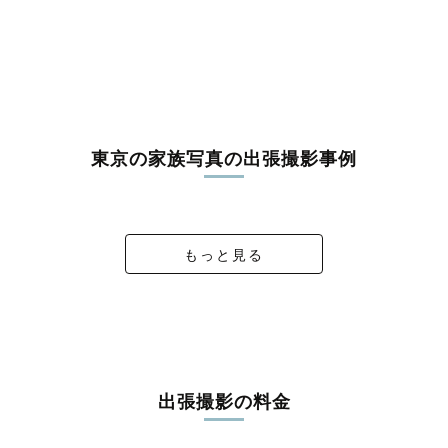
御蔵島村
八丈島八丈町
青ヶ島村
小笠原村
東京の家族写真の出張撮影事例
夏のお宮参り☀️
1st Birthday
七五三⛩️
２０２６
もっと見る
出張撮影の料金