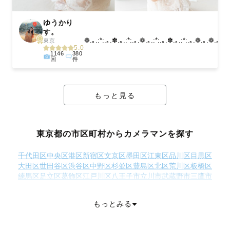
ゆうかり
す。
❁.｡.:*:.｡.✽.｡.:*:.｡.❁.｡.:*:.｡.✽.｡.:*:.｡.❁.｡.❁.｡...
東京
5.0
1146
380
回
件
もっと見る
東京都の市区町村からカメラマンを探す
千代田区
中央区
港区
新宿区
文京区
墨田区
江東区
品川区
目黒区
大田区
世田谷区
渋谷区
中野区
杉並区
豊島区
北区
荒川区
板橋区
練馬区
足立区
葛飾区
江戸川区
八王子市
立川市
武蔵野市
三鷹市
青梅市
府中市
昭島市
調布市
町田市
小金井市
小平市
日野市
東村山市
国分寺市
国立市
福生市
狛江市
東大和市
清瀬市
もっとみる
東久留米市
武蔵村山市
多摩市
稲城市
羽村市
あきる野市
西東京市
西多摩郡瑞穂町
西多摩郡日の出町
西多摩郡檜原村
西多摩郡奥多摩町
大島町
利島村
新島村
神津島村
三宅島三宅村