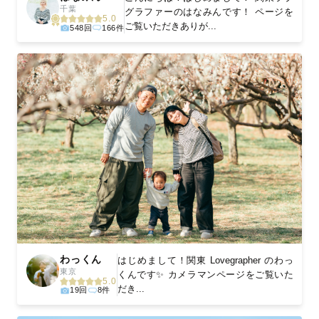
千葉
グラファーのはなみんです！ ページを
5.0
ご覧いただきありが...
548回
166件
わっくん
はじめまして！関東 Lovegrapher のわっ
東京
くんです✨ カメラマンページをご覧いた
5.0
だき...
19回
8件