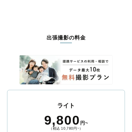
うな写真に仕上げます。
全国一律の安心料金でプロ品質をお届け
料金は全国どこでも一律。わかりやすく安心の価格設定です。オ
リジナルの研修と厳正な審査に合格し、撮影技術やホスピタリテ
出張撮影の料金
ィを身につけたプロのカメラマンが全国47都道府県に在籍してい
ます。創業10年のノウハウを活かし、思い出に残る素敵な撮影体
験をお届けします。
丁寧なレタッチで思い出を美しく仕上げます
撮影後は、独自の編集技術で写真の明るさや色合いを丁寧に調
整。自然な雰囲気を残しつつも、おしゃれで洗練された仕上がり
に。きっと「こんな写真を撮ってほしかった！」と思える一枚に
出会えます。まずは、ラブグラフの
撮影事例
をご覧ください。
ライト
9,800
円~
（税込 10,780円~）