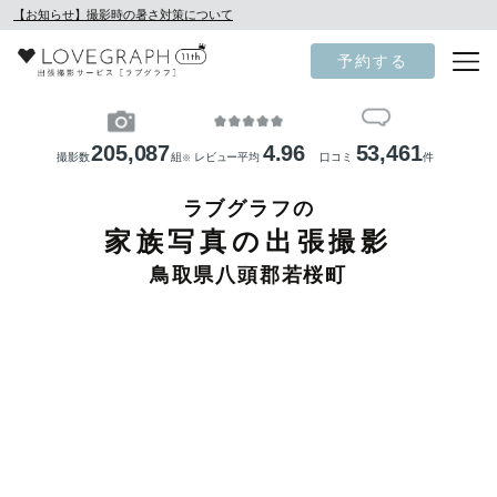
【お知らせ】撮影時の暑さ対策について
予約する
205,087
4.96
53,461
撮影数
組
レビュー平均
口コミ
件
※
ラブグラフの
家族写真の出張撮影
鳥取県八頭郡若桜町