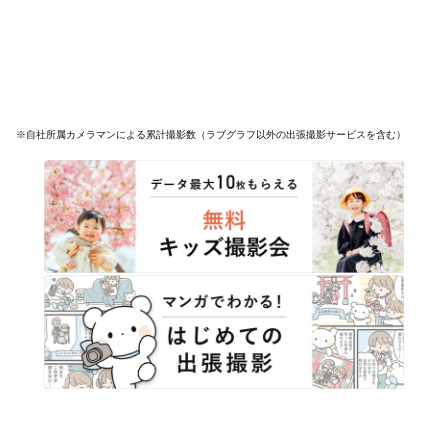
※自社所属カメラマンによる累計撮影数（ラブグラフ以外の出張撮影サービスを含む）