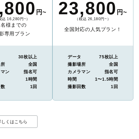
,800
23,800
円~
円~
込 16,280円~）
（税込 26,180円~）
2名様までの
全国対応の人気プラン！
影専用プラン
タ
30枚以上
データ
75枚以上
場所
全国
撮影場所
全国
ラマン
指名可
カメラマン
指名可
1時間
時間
1〜1.5時間
回数
1回
撮影回数
1回
詳しくはこちら