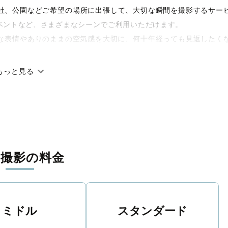
や神社、公園などご希望の場所に出張して、大切な瞬間を撮影するサー
ベントなど、さまざまなシーンでご利用いただけます。
な表情やありのままの空気感を大切に、何十年経っても見返したく
もっと見る
です。オリジナルの研修と厳正な審査に合格し、撮影技術やホスピ
に在籍しています。創業10年のノウハウを活かし、思い出に残る素
張撮影の料金
寧に調整。自然な雰囲気を残しつつも、おしゃれで洗練された仕上
える一枚に出会えます。まずは、ラブグラフの
撮影事例
をご覧くだ
ミドル
スタンダード