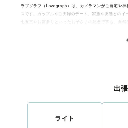
ラブグラフ（Lovegraph）は、カメラマンがご自宅
スです。カップルやご夫婦のデート、家族や友達とのイ
七五三やお宮参りといったお子さまの記念行事も、自然
るような写真に仕上げます。
全国一律の安心料金でプロ品質をお届け
料金は全国どこでも一律。わかりやすく安心の価格設定
リティを身につけたプロのカメラマンが全国47都道府県
な撮影体験をお届けします。
丁寧なレタッチで思い出を美しく仕上げます
出
撮影後は、独自の編集技術で写真の明るさや色合いを丁
りに。きっと「こんな写真を撮ってほしかった！」と思
い。
ライト