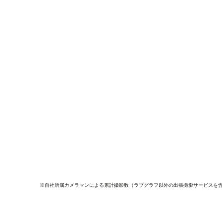
※自社所属カメラマンによる累計撮影数（ラブグラフ以外の出張撮影サービスを