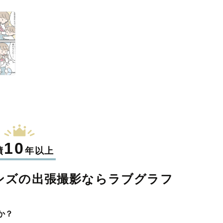
10
績
年以上
ンズの
出張撮影なら
ラブグラフ
か？