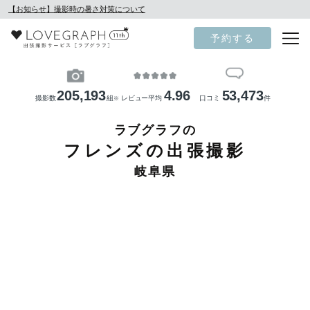
【お知らせ】撮影時の暑さ対策について
予約する
205,193
4.96
53,473
撮影数
組
レビュー平均
口コミ
件
※
ラブグラフの
フレンズの出張撮影
岐阜県