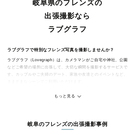
岐阜県のフレンズの
出張撮影なら
ラブグラフ
ラブグラフで特別なフレンズ写真を撮影しませんか？
ラブグラフ（Lovegraph）は、カメラマンがご自宅や神社、公園
などご希望の場所に出張して、大切な瞬間を撮影するサービスで
す。カップルやご夫婦のデート、家族や友達とのイベントなど、
さまざまなシーンでご利用いただけます。
七五三やお宮参りといったお子さまの記念行事も、自然な表情や
ありのままの空気感を大切に、何十年経っても見返したくなるよ
もっと見る
うな写真に仕上げます。
全国一律の安心料金でプロ品質をお届け
岐阜のフレンズの出張撮影事例
料金は全国どこでも一律。わかりやすく安心の価格設定です。オ
リジナルの研修と厳正な審査に合格し、撮影技術やホスピタリテ
Thumbs-up! in summer☀️🍉
卒園・入学おめでとう🌸
時の忘れ物〜Lv.28〜
それぞれの春へ。