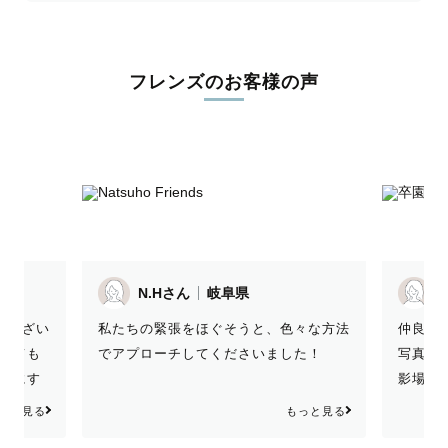
フレンズのお客様の声
N.Hさん
岐阜県
うござい
私たちの緊張をほぐそうと、色々な方法
仲良し
がとても
でアプローチしてくださいました！
写真を撮
撮影にす
影場所
依頼でし
子から
っと見る
もっと見る
出してく
してい