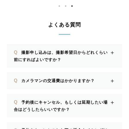
わらず、
に臨むこと
ださる当
もたち
がったお
事を優
ハルさ
転換を
よくある質問
ができま
して下

かげで
える素
＋
Q
撮影申し込みは、撮影希望日からどれくらい
きて嬉
前にすればよいですか？
機会に
がとう
＋
Q
カメラマンの交通費はかかりますか？
＋
Q
予約後にキャンセル、もしくは延期したい場
合はどうしたらいいですか？