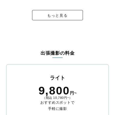
ィを身につけたプロのカメラマンが全国47都道府県に在籍してい
ます。創業10年のノウハウを活かし、思い出に残る素敵な撮影体
験をお届けします。
もっと見る
丁寧なレタッチで思い出を美しく仕上げます
撮影後は、独自の編集技術で写真の明るさや色合いを丁寧に調
整。自然な雰囲気を残しつつも、おしゃれで洗練された仕上がり
に。きっと「こんな写真を撮ってほしかった！」と思える一枚に
出会えます。まずは、ラブグラフの
撮影事例
をご覧ください。
出張撮影の料金
ライト
9,800
円~
（税込 10,780円~）
おすすめスポットで
手軽に撮影