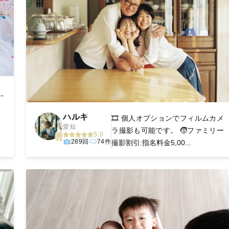
--
ハルキ
🎞️ 個人オプションでフィルムカメ
愛知
ラ撮影も可能です。 🧒ファミリー
5.0
289回
74件
撮影割引:指名料金5,00...