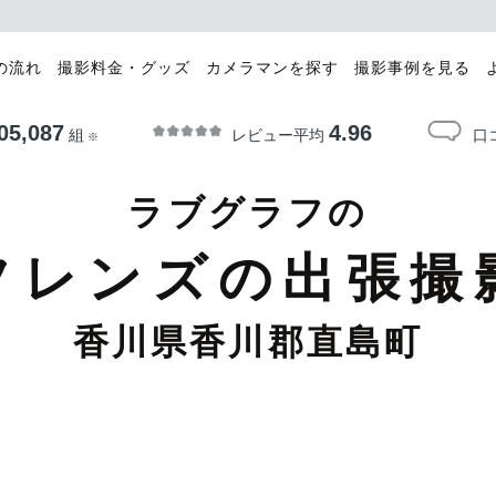
の流れ
撮影料金・グッズ
カメラマンを探す
撮影事例を見る
05,087
4.96
レビュー平均
口
組
※
ラブグラフの
フレンズの出張撮
香川県香川郡直島町