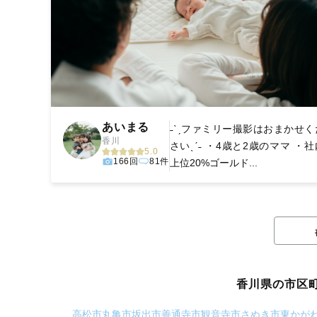
あいまる
˗ˋˏファミリー撮影はおまかせく
香川
さいˎˊ˗ ・4歳と2歳のママ ・社
5.0
166回
81件
上位20%ゴールド...
香川県の市区
高松市
丸亀市
坂出市
善通寺市
観音寺市
さぬき市
東かが