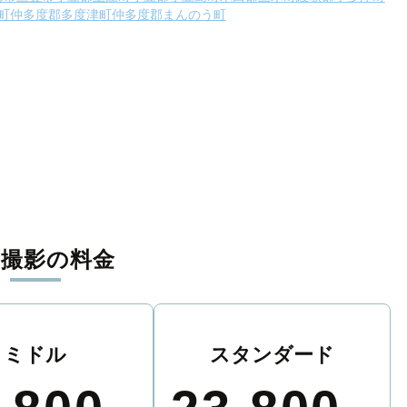
町
仲多度郡多度津町
仲多度郡まんのう町
張撮影の料金
ミドル
スタンダード