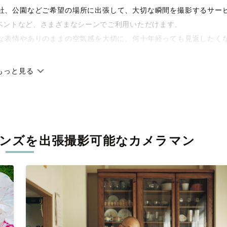
や神社、公園などご希望の場所に出張して、大切な瞬間を撮影するサー
ベントなど、さまざまなシーンでご利用いただけます。
な表情やありのままの空気感を大切に、何十年経っても見返したく
もっと見る
です。オリジナルの研修と厳正な審査に合格し、撮影技術やホスピ
に在籍しています。創業10年のノウハウを活かし、思い出に残る素
ンズを
出張撮影可能なカメラマン
寧に調整。自然な雰囲気を残しつつも、おしゃれで洗練された仕上
える一枚に出会えます。まずは、ラブグラフの
撮影事例
をご覧くだ