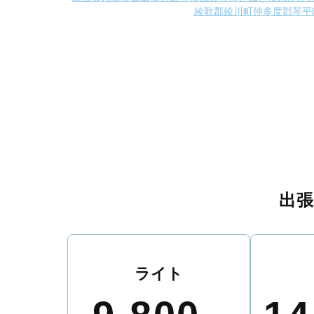
綾歌郡綾川町
仲多度郡琴平
出
ライト