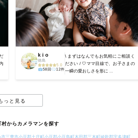
k i o
だ
\ まずはなんでもお気軽にご相談く
徳島
内
ださい / 🤍ママ目線で、お子さまの
5.0
58回
12件
一瞬の愛おしさを形に ...
もっと見る
町村からカメラマンを探す
わ市
三豊市
小豆郡土庄町
小豆郡小豆島町
木田郡三木町
綾歌郡宇多津町