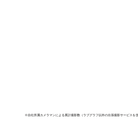
※自社所属カメラマンによる累計撮影数（ラブグラフ以外の出張撮影サービスを