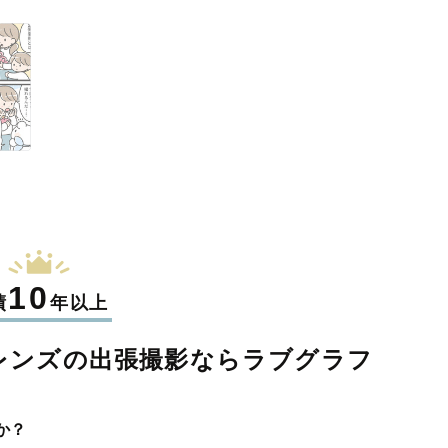
10
績
年以上
レンズの
出張撮影なら
ラブグラフ
か？