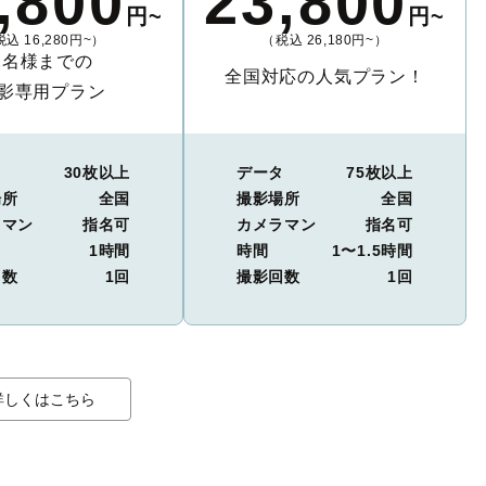
,800
23,800
円~
円~
込 16,280円~）
（税込 26,180円~）
2名様までの
全国対応の人気プラン！
影専用プラン
タ
30枚以上
データ
75枚以上
場所
全国
撮影場所
全国
ラマン
指名可
カメラマン
指名可
1時間
時間
1〜1.5時間
回数
1回
撮影回数
1回
詳しくはこちら