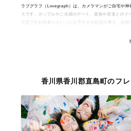
ラブグラフ（Lovegraph）は、カメラマンがご自宅
スです。カップルやご夫婦のデート、家族や友達とのイ
七五三やお宮参りといったお子さまの記念行事も、自然
るような写真に仕上げます。
全国一律の安心料金でプロ品質をお届け
料金は全国どこでも一律。わかりやすく安心の価格設定
リティを身につけたプロのカメラマンが全国47都道府県
な撮影体験をお届けします。
香川県香川郡直島町のフレ
丁寧なレタッチで思い出を美しく仕上げます
撮影後は、独自の編集技術で写真の明るさや色合いを丁
りに。きっと「こんな写真を撮ってほしかった！」と思
い。