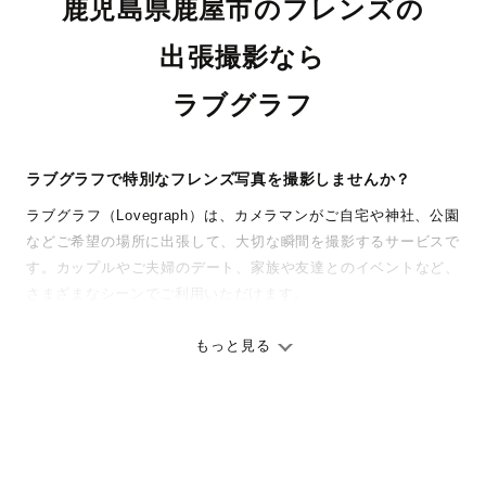
鹿児島県鹿屋市のフレンズの
出張撮影なら
ラブグラフ
ラブグラフで特別なフレンズ写真を撮影しませんか？
ラブグラフ（Lovegraph）は、カメラマンがご自宅や神社、公園
などご希望の場所に出張して、大切な瞬間を撮影するサービスで
す。カップルやご夫婦のデート、家族や友達とのイベントなど、
さまざまなシーンでご利用いただけます。
七五三やお宮参りといったお子さまの記念行事も、自然な表情や
ありのままの空気感を大切に、何十年経っても見返したくなるよ
もっと見る
うな写真に仕上げます。
全国一律の安心料金でプロ品質をお届け
料金は全国どこでも一律。わかりやすく安心の価格設定です。オ
リジナルの研修と厳正な審査に合格し、撮影技術やホスピタリテ