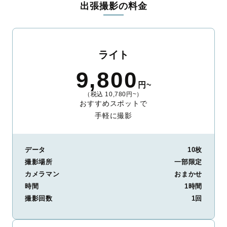
出張撮影の料金
ィを身につけたプロのカメラマンが全国47都道府県に在籍してい
ます。創業10年のノウハウを活かし、思い出に残る素敵な撮影体
験をお届けします。
丁寧なレタッチで思い出を美しく仕上げます
ライト
撮影後は、独自の編集技術で写真の明るさや色合いを丁寧に調
9,800
整。自然な雰囲気を残しつつも、おしゃれで洗練された仕上がり
円~
に。きっと「こんな写真を撮ってほしかった！」と思える一枚に
（税込 10,780円~）
出会えます。まずは、ラブグラフの
撮影事例
をご覧ください。
おすすめスポットで
手軽に撮影
データ
10枚
撮影場所
一部限定
カメラマン
おまかせ
時間
1時間
撮影回数
1回