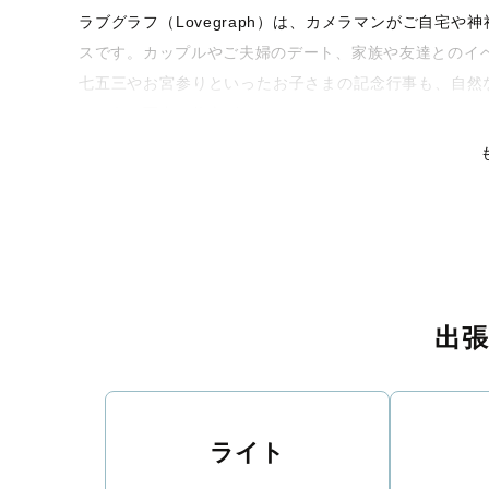
ラブグラフ（Lovegraph）は、カメラマンがご自宅
スです。カップルやご夫婦のデート、家族や友達とのイ
七五三やお宮参りといったお子さまの記念行事も、自然
るような写真に仕上げます。
全国一律の安心料金でプロ品質をお届け
料金は全国どこでも一律。わかりやすく安心の価格設定
リティを身につけたプロのカメラマンが全国47都道府県
な撮影体験をお届けします。
丁寧なレタッチで思い出を美しく仕上げます
出
撮影後は、独自の編集技術で写真の明るさや色合いを丁
りに。きっと「こんな写真を撮ってほしかった！」と思
い。
ライト