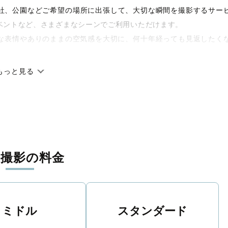
や神社、公園などご希望の場所に出張して、大切な瞬間を撮影するサー
ベントなど、さまざまなシーンでご利用いただけます。
な表情やありのままの空気感を大切に、何十年経っても見返したく
もっと見る
です。オリジナルの研修と厳正な審査に合格し、撮影技術やホスピ
に在籍しています。創業10年のノウハウを活かし、思い出に残る素
張撮影の料金
寧に調整。自然な雰囲気を残しつつも、おしゃれで洗練された仕上
える一枚に出会えます。まずは、ラブグラフの
撮影事例
をご覧くだ
ミドル
スタンダード