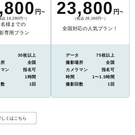
,800
23,800
円~
円~
込 16,280円~）
（税込 26,180円~）
2名様までの
全国対応の人気プラン！
影専用プラン
タ
30枚以上
データ
75枚以上
場所
全国
撮影場所
全国
ラマン
指名可
カメラマン
指名可
1時間
時間
1〜1.5時間
回数
1回
撮影回数
1回
詳しくはこちら