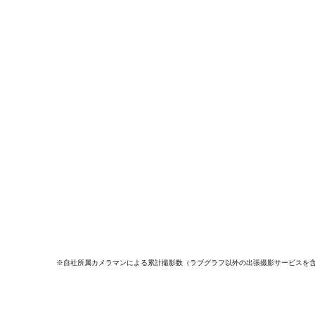
※自社所属カメラマンによる累計撮影数（ラブグラフ以外の出張撮影サービスを