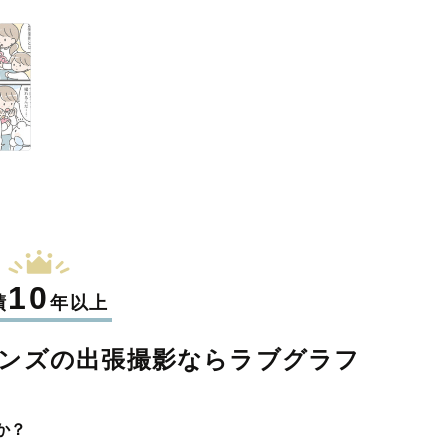
10
績
年以上
ンズの
出張撮影なら
ラブグラフ
か？