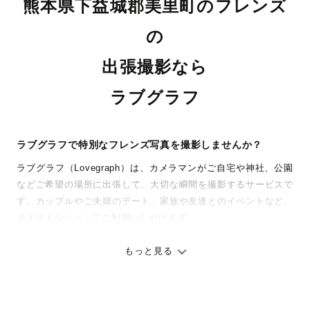
熊本県下益城郡美里町のフレンズ
の
出張撮影なら
ラブグラフ
ラブグラフで特別なフレンズ写真を撮影しませんか？
ラブグラフ（Lovegraph）は、カメラマンがご自宅や神社、公園
などご希望の場所に出張して、大切な瞬間を撮影するサービスで
す。カップルやご夫婦のデート、家族や友達とのイベントなど、
さまざまなシーンでご利用いただけます。
七五三やお宮参りといったお子さまの記念行事も、自然な表情や
ありのままの空気感を大切に、何十年経っても見返したくなるよ
もっと見る
うな写真に仕上げます。
全国一律の安心料金でプロ品質をお届け