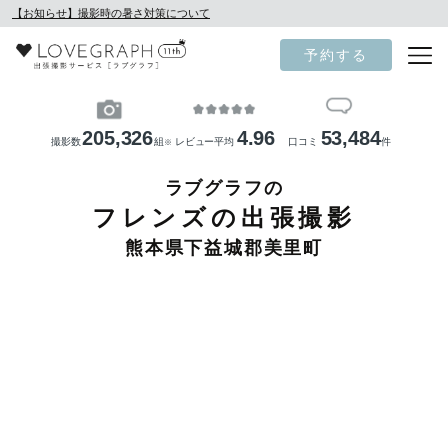
【お知らせ】撮影時の暑さ対策について
予約する
205,326
4.96
53,484
撮影数
組
レビュー平均
口コミ
件
※
ラブグラフの
フレンズの出張撮影
熊本県下益城郡美里町