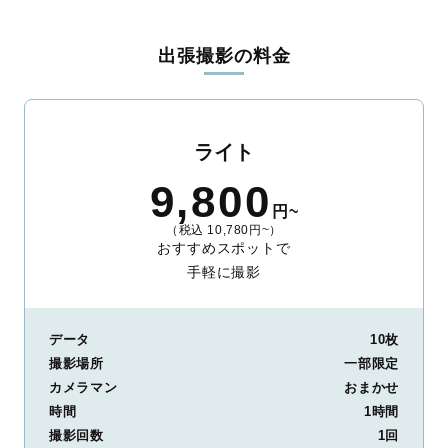
料金は全国どこでも一律。わかりやすく安心の価格設定です。オ
リジナルの研修と厳正な審査に合格し、撮影技術やホスピタリテ
出張撮影の料金
ィを身につけたプロのカメラマンが全国47都道府県に在籍してい
ます。創業10年のノウハウを活かし、思い出に残る素敵な撮影体
験をお届けします。
丁寧なレタッチで思い出を美しく仕上げます
ライト
撮影後は、独自の編集技術で写真の明るさや色合いを丁寧に調
9,800
整。自然な雰囲気を残しつつも、おしゃれで洗練された仕上がり
円~
に。きっと「こんな写真を撮ってほしかった！」と思える一枚に
（税込 10,780円~）
出会えます。まずは、ラブグラフの
撮影事例
をご覧ください。
おすすめスポットで
手軽に撮影
データ
10枚
撮影場所
一部限定
カメラマン
おまかせ
時間
1時間
撮影回数
1回