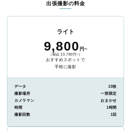
出張撮影の料金
ィを身につけたプロのカメラマンが全国47都道府県に在籍してい
ます。創業10年のノウハウを活かし、思い出に残る素敵な撮影体
験をお届けします。
丁寧なレタッチで思い出を美しく仕上げます
ライト
撮影後は、独自の編集技術で写真の明るさや色合いを丁寧に調
9,800
整。自然な雰囲気を残しつつも、おしゃれで洗練された仕上がり
円~
に。きっと「こんな写真を撮ってほしかった！」と思える一枚に
（税込 10,780円~）
出会えます。まずは、ラブグラフの
撮影事例
をご覧ください。
おすすめスポットで
手軽に撮影
データ
10枚
撮影場所
一部限定
カメラマン
おまかせ
時間
1時間
撮影回数
1回