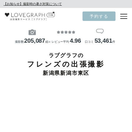
【お知らせ】撮影時の暑さ対策について
予約する
205,087
4.96
53,461
撮影数
組
レビュー平均
口コミ
件
※
ラブグラフの
フレンズの出張撮影
新潟県新潟市東区