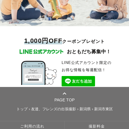
1,000円OFF
クーポンプレゼント
おともだち募集中！
LINE公式アカウント限定の
お得な情報を毎週配信！
PAGE TOP
トップ
›
友達、フレンズの出張撮影
›
新潟県
›
新潟市東区
ご利用の流れ
撮影料金