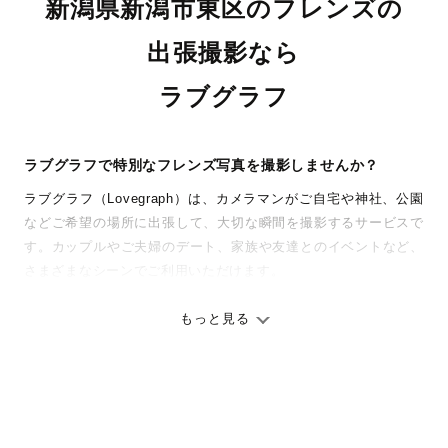
新潟県新潟市東区のフレンズの
出張撮影なら
ラブグラフ
ラブグラフで特別なフレンズ写真を撮影しませんか？
ラブグラフ（Lovegraph）は、カメラマンがご自宅や神社、公園
などご希望の場所に出張して、大切な瞬間を撮影するサービスで
す。カップルやご夫婦のデート、家族や友達とのイベントなど、
さまざまなシーンでご利用いただけます。
七五三やお宮参りといったお子さまの記念行事も、自然な表情や
ありのままの空気感を大切に、何十年経っても見返したくなるよ
もっと見る
うな写真に仕上げます。
全国一律の安心料金でプロ品質をお届け
料金は全国どこでも一律。わかりやすく安心の価格設定です。オ
リジナルの研修と厳正な審査に合格し、撮影技術やホスピタリテ