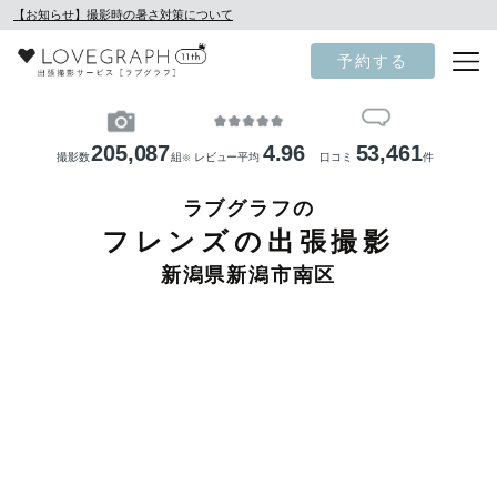
【お知らせ】撮影時の暑さ対策について
予約する
205,087
4.96
53,461
撮影数
組
レビュー平均
口コミ
件
※
ラブグラフの
フレンズの出張撮影
新潟県新潟市南区