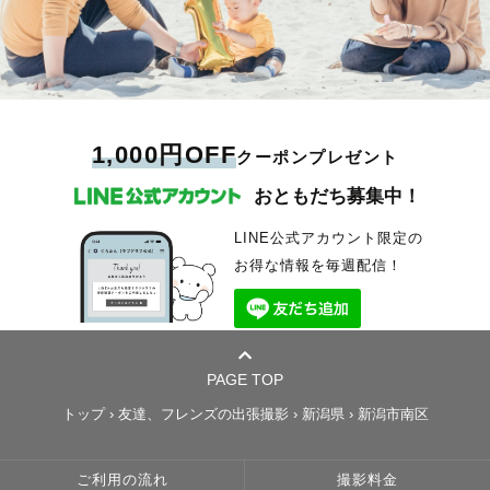
1,000円OFF
クーポンプレゼント
おともだち募集中！
LINE公式アカウント限定の
お得な情報を毎週配信！
PAGE TOP
トップ
›
友達、フレンズの出張撮影
›
新潟県
›
新潟市南区
ご利用の流れ
撮影料金