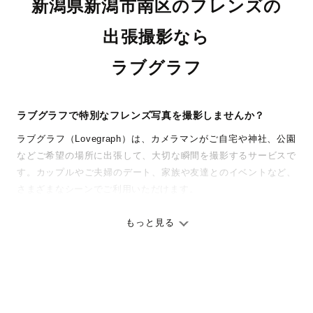
新潟県新潟市南区のフレンズの
出張撮影なら
ラブグラフ
ラブグラフで特別なフレンズ写真を撮影しませんか？
ラブグラフ（Lovegraph）は、カメラマンがご自宅や神社、公園
などご希望の場所に出張して、大切な瞬間を撮影するサービスで
す。カップルやご夫婦のデート、家族や友達とのイベントなど、
さまざまなシーンでご利用いただけます。
七五三やお宮参りといったお子さまの記念行事も、自然な表情や
ありのままの空気感を大切に、何十年経っても見返したくなるよ
もっと見る
うな写真に仕上げます。
全国一律の安心料金でプロ品質をお届け
料金は全国どこでも一律。わかりやすく安心の価格設定です。オ
リジナルの研修と厳正な審査に合格し、撮影技術やホスピタリテ