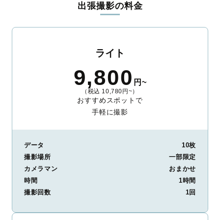
出張撮影の料金
ィを身につけたプロのカメラマンが全国47都道府県に在籍してい
ます。創業10年のノウハウを活かし、思い出に残る素敵な撮影体
験をお届けします。
丁寧なレタッチで思い出を美しく仕上げます
ライト
撮影後は、独自の編集技術で写真の明るさや色合いを丁寧に調
9,800
整。自然な雰囲気を残しつつも、おしゃれで洗練された仕上がり
円~
に。きっと「こんな写真を撮ってほしかった！」と思える一枚に
（税込 10,780円~）
出会えます。まずは、ラブグラフの
撮影事例
をご覧ください。
おすすめスポットで
手軽に撮影
データ
10枚
撮影場所
一部限定
カメラマン
おまかせ
時間
1時間
撮影回数
1回