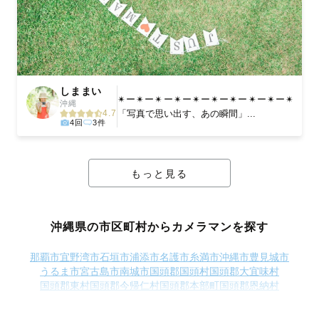
しままい
✴︎ー✴︎ー✴︎ー✴︎ー✴︎ー✴︎ー✴︎ー✴︎ー✴︎ー✴︎
沖縄
「写真で思い出す、あの瞬間」...
4.7
4回
3件
もっと見る
沖縄県の市区町村からカメラマンを探す
那覇市
宜野湾市
石垣市
浦添市
名護市
糸満市
沖縄市
豊見城市
うるま市
宮古島市
南城市
国頭郡国頭村
国頭郡大宜味村
国頭郡東村
国頭郡今帰仁村
国頭郡本部町
国頭郡恩納村
国頭郡宜野座村
国頭郡金武町
国頭郡伊江村
中頭郡読谷村
中頭郡嘉手納町
中頭郡北谷町
中頭郡中城村
中頭郡西原町