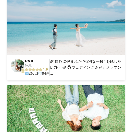
Ryu
🌿 自然に包まれた “特別な一枚” を残した
沖縄
い方へ 🌿 💍ウェディング認定カメラマン
4.9
...
255回
94件