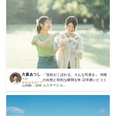
大森あつし
『笑顔がこぼれる、そんな写真を』 沖縄
沖縄
の自然と特別な瞬間を🌺 22年磨いたコミ
5.0
ュニケーショ...
58回
16件