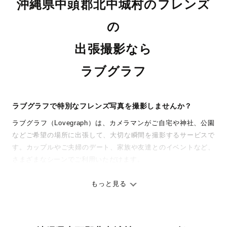
沖縄県中頭郡北中城村のフレンズ
の
出張撮影なら
ラブグラフ
ラブグラフで特別なフレンズ写真を撮影しませんか？
ラブグラフ（Lovegraph）は、カメラマンがご自宅や神社、公園
などご希望の場所に出張して、大切な瞬間を撮影するサービスで
す。カップルやご夫婦のデート、家族や友達とのイベントなど、
さまざまなシーンでご利用いただけます。
七五三やお宮参りといったお子さまの記念行事も、自然な表情や
ありのままの空気感を大切に、何十年経っても見返したくなるよ
もっと見る
うな写真に仕上げます。
全国一律の安心料金でプロ品質をお届け