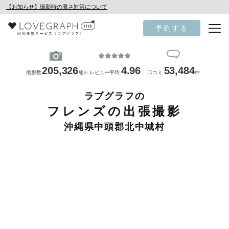
【お知らせ】撮影時の暑さ対策について
予約する
205,326
4.96
53,484
撮影数
組
レビュー平均
口コミ
件
※
ラブグラフの
フレンズの出張撮影
沖縄県中頭郡北中城村