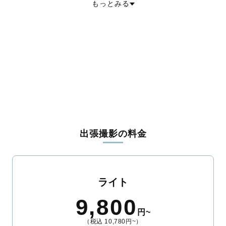
もっとみる
島尻郡与那原町
島尻郡南風原町
島尻郡渡嘉敷村
島尻郡座間味村
島尻郡粟国村
島尻郡渡名喜村
島尻郡南大東村
島尻郡北大東村
島尻郡伊平屋村
島尻郡伊是名村
島尻郡久米島町
島尻郡八重瀬町
宮古郡多良間村
八重山郡竹富町
八重山郡与那国町
出張撮影の料金
ライト
9,800
円~
（税込 10,780円~）