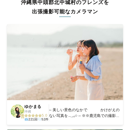
沖縄県中頭郡北中城村のフレンズを
料金は全国どこでも一律。わかりやすく安心の価格設定です。オ
リジナルの研修と厳正な審査に合格し、撮影技術やホスピタリテ
出張撮影可能なカメラマン
ィを身につけたプロのカメラマンが全国47都道府県に在籍してい
ます。創業10年のノウハウを活かし、思い出に残る素敵な撮影体
験をお届けします。
丁寧なレタッチで思い出を美しく仕上げます
撮影後は、独自の編集技術で写真の明るさや色合いを丁寧に調
整。自然な雰囲気を残しつつも、おしゃれで洗練された仕上がり
に。きっと「こんな写真を撮ってほしかった！」と思える一枚に
出会えます。まずは、ラブグラフの
撮影事例
をご覧ください。
ゆかまる
-- 美しい景色のなかで かけがえの
沖縄
ない写真を𓂃𓈒𓂂𓏸 -- ※※鹿児島での撮影...
5.0
221回
52件