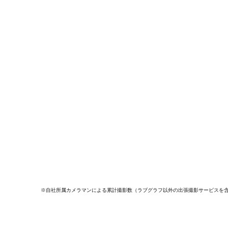
※自社所属カメラマンによる累計撮影数（ラブグラフ以外の出張撮影サービスを