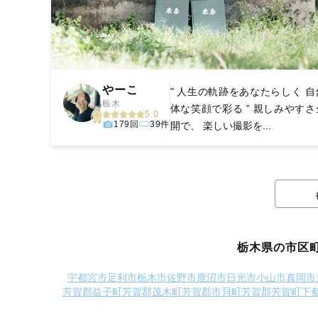
やーこ
" 人生の軌跡をあなたらしく 自
栃木
体な笑顔で彩る ” 親しみやすさ
5.0
179回
39件
開で、 楽しい撮影を...
栃木県の市区
宇都宮市
足利市
栃木市
佐野市
鹿沼市
日光市
小山市
真岡市
芳賀郡益子町
芳賀郡茂木町
芳賀郡市貝町
芳賀郡芳賀町
下