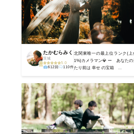
たかむらみく
北関東唯一の最上位ランク(上
茨城
1%)カメラマン💎 ー あなたの
5.0
612回
110件
たり前は 幸せ の宝箱 ...