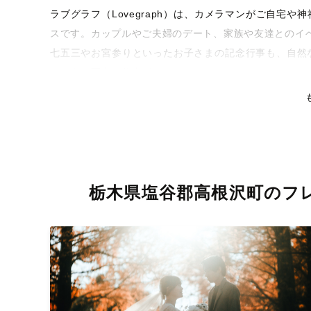
ラブグラフ（Lovegraph）は、カメラマンがご自宅
スです。カップルやご夫婦のデート、家族や友達とのイ
七五三やお宮参りといったお子さまの記念行事も、自然
るような写真に仕上げます。
全国一律の安心料金でプロ品質をお届け
料金は全国どこでも一律。わかりやすく安心の価格設定
リティを身につけたプロのカメラマンが全国47都道府県
な撮影体験をお届けします。
栃木県塩谷郡高根沢町のフ
丁寧なレタッチで思い出を美しく仕上げます
撮影後は、独自の編集技術で写真の明るさや色合いを丁
りに。きっと「こんな写真を撮ってほしかった！」と思
い。