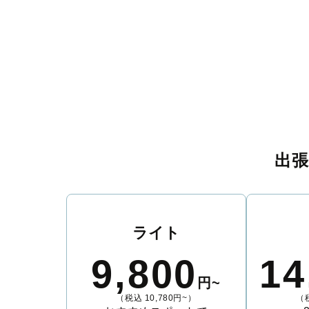
出
ライト
9,800
14
円~
（税込 10,780円~）
（税