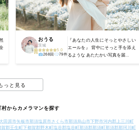
おうる
然
『あなたの人生にそっとやさしい
茨城
全
エールを』 背中にそっと手を添え
5.0
268回
79件
るような あたたかい写真を届...
もっと見る
町村からカメラマンを探す
大田原市
矢板市
那須塩原市
さくら市
那須烏山市
下野市
河内郡上三川町
都賀郡壬生町
下都賀郡野木町
塩谷郡塩谷町
那須郡那須町
那須郡那珂川町