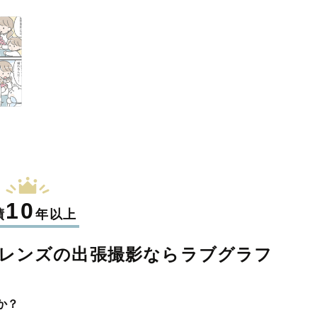
10
績
年以上
レンズの
出張撮影なら
ラブグラフ
か？