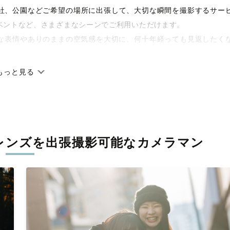
や神社、公園などご希望の場所に出張して、大切な瞬間を撮影するサー
ベントなど、さまざまなシーンでご利用いただけます。
な表情やありのままの空気感を大切に、何十年経っても見返したく
もっと見る
です。オリジナルの研修と厳正な審査に合格し、撮影技術やホスピ
に在籍しています。創業10年のノウハウを活かし、思い出に残る素
レンズを
出張撮影可能なカメラマン
寧に調整。自然な雰囲気を残しつつも、おしゃれで洗練された仕上
える一枚に出会えます。まずは、ラブグラフの
撮影事例
をご覧くだ