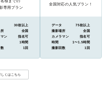
2名様までの
全国対応の人気プラン！
影専用プラン
タ
30枚以上
データ
75枚以上
場所
全国
撮影場所
全国
ラマン
指名可
カメラマン
指名可
1時間
時間
1〜1.5時間
回数
1回
撮影回数
1回
詳しくはこちら