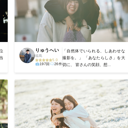
りゅうへい
位
「自然体でいられる、しあわせな
福島
当
撮影を。」 「あなたらしさ」を大
5.0
197回
26件
切に、 皆さんの笑顔、想...