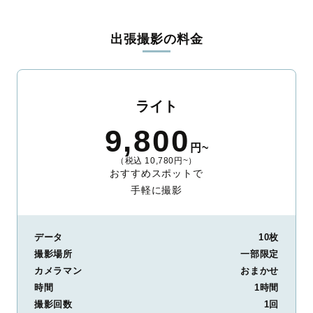
料金は全国どこでも一律。わかりやすく安心の価格設定です。オ
リジナルの研修と厳正な審査に合格し、撮影技術やホスピタリテ
出張撮影の料金
ィを身につけたプロのカメラマンが全国47都道府県に在籍してい
ます。創業10年のノウハウを活かし、思い出に残る素敵な撮影体
験をお届けします。
丁寧なレタッチで思い出を美しく仕上げます
ライト
撮影後は、独自の編集技術で写真の明るさや色合いを丁寧に調
9,800
整。自然な雰囲気を残しつつも、おしゃれで洗練された仕上がり
円~
に。きっと「こんな写真を撮ってほしかった！」と思える一枚に
（税込 10,780円~）
出会えます。まずは、ラブグラフの
撮影事例
をご覧ください。
おすすめスポットで
手軽に撮影
データ
10枚
撮影場所
一部限定
カメラマン
おまかせ
時間
1時間
撮影回数
1回