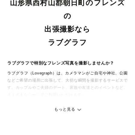
山形県西村山郡朝日町のフレンズ
の
出張撮影なら
ラブグラフ
ラブグラフで特別なフレンズ写真を撮影しませんか？
ラブグラフ（Lovegraph）は、カメラマンがご自宅や神社、公園
などご希望の場所に出張して、大切な瞬間を撮影するサービスで
す。カップルやご夫婦のデート、家族や友達とのイベントなど、
さまざまなシーンでご利用いただけます。
七五三やお宮参りといったお子さまの記念行事も、自然な表情や
ありのままの空気感を大切に、何十年経っても見返したくなるよ
もっと見る
うな写真に仕上げます。
全国一律の安心料金でプロ品質をお届け