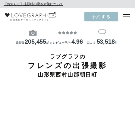
【お知らせ】撮影時の暑さ対策について
予約する
205,455
4.96
53,518
撮影数
組
レビュー平均
口コミ
件
※
ラブグラフの
フレンズの出張撮影
山形県西村山郡朝日町