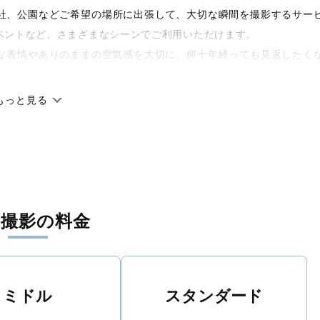
や神社、公園などご希望の場所に出張して、大切な瞬間を撮影するサー
ベントなど、さまざまなシーンでご利用いただけます。
な表情やありのままの空気感を大切に、何十年経っても見返したく
もっと見る
です。オリジナルの研修と厳正な審査に合格し、撮影技術やホスピ
に在籍しています。創業10年のノウハウを活かし、思い出に残る素
張撮影の料金
寧に調整。自然な雰囲気を残しつつも、おしゃれで洗練された仕上
える一枚に出会えます。まずは、ラブグラフの
撮影事例
をご覧くだ
ミドル
スタンダード