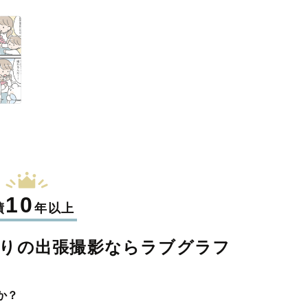
10
績
年以上
りの
出張撮影なら
ラブグラフ
か？