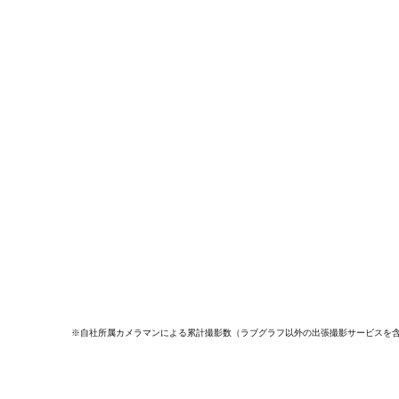
※自社所属カメラマンによる累計撮影数（ラブグラフ以外の出張撮影サービスを