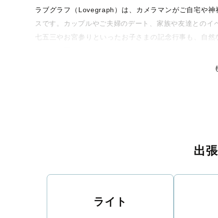
ラブグラフ（Lovegraph）は、カメラマンがご自宅
スです。カップルやご夫婦のデート、家族や友達とのイ
七五三やお宮参りといったお子さまの記念行事も、自然
るような写真に仕上げます。
全国一律の安心料金でプロ品質をお届け
料金は全国どこでも一律。わかりやすく安心の価格設定
リティを身につけたプロのカメラマンが全国47都道府県
な撮影体験をお届けします。
丁寧なレタッチで思い出を美しく仕上げます
出
撮影後は、独自の編集技術で写真の明るさや色合いを丁
りに。きっと「こんな写真を撮ってほしかった！」と思
い。
ライト