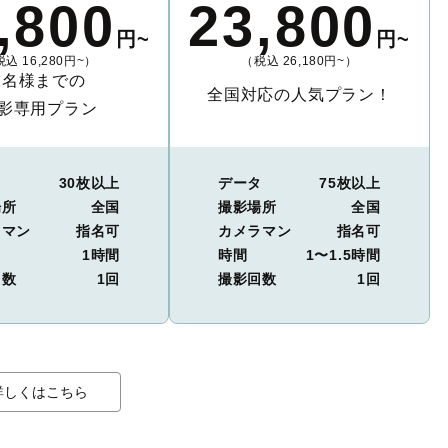
,800
23,800
円~
円~
込 16,280円~）
（税込 26,180円~）
2名様までの
全国対応の人気プラン！
影専用プラン
タ
30枚以上
データ
75枚以上
場所
全国
撮影場所
全国
ラマン
指名可
カメラマン
指名可
1時間
時間
1〜1.5時間
回数
1回
撮影回数
1回
詳しくはこちら