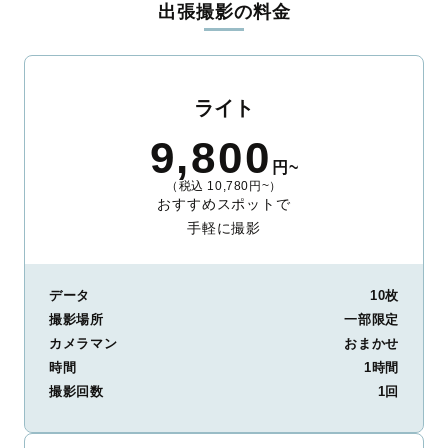
出張撮影の料金
ィを身につけたプロのカメラマンが全国47都道府県に在籍してい
ます。創業10年のノウハウを活かし、思い出に残る素敵な撮影体
験をお届けします。
丁寧なレタッチで思い出を美しく仕上げます
ライト
撮影後は、独自の編集技術で写真の明るさや色合いを丁寧に調
9,800
整。自然な雰囲気を残しつつも、おしゃれで洗練された仕上がり
円~
に。きっと「こんな写真を撮ってほしかった！」と思える一枚に
（税込 10,780円~）
出会えます。まずは、ラブグラフの
撮影事例
をご覧ください。
おすすめスポットで
手軽に撮影
データ
10枚
撮影場所
一部限定
カメラマン
おまかせ
時間
1時間
撮影回数
1回