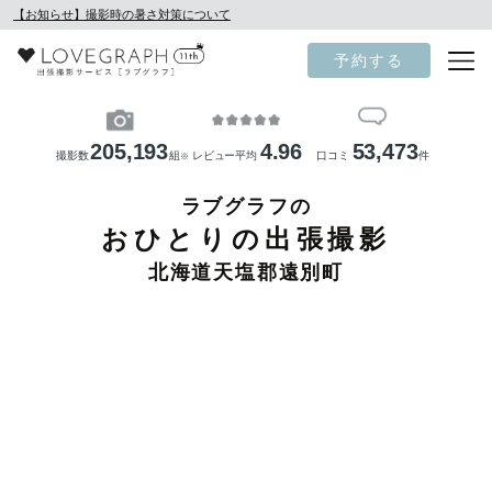
【お知らせ】撮影時の暑さ対策について
予約する
205,193
4.96
53,473
撮影数
組
レビュー平均
口コミ
件
※
ラブグラフの
おひとりの出張撮影
北海道天塩郡遠別町