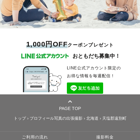
1,000円OFF
クーポンプレゼント
おともだち募集中！
LINE公式アカウント限定の
お得な情報を毎週配信！
PAGE TOP
トップ
›
プロフィール写真の出張撮影
›
北海道
›
天塩郡遠別町
ご利用の流れ
撮影料金