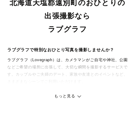
北海道天塩郡遠別町のおひとりの
出張撮影なら
ラブグラフ
ラブグラフで特別なおひとり写真を撮影しませんか？
ラブグラフ（Lovegraph）は、カメラマンがご自宅や神社、公園
などご希望の場所に出張して、大切な瞬間を撮影するサービスで
す。カップルやご夫婦のデート、家族や友達とのイベントなど、
さまざまなシーンでご利用いただけます。
七五三やお宮参りといったお子さまの記念行事も、自然な表情や
ありのままの空気感を大切に、何十年経っても見返したくなるよ
もっと見る
うな写真に仕上げます。
全国一律の安心料金でプロ品質をお届け
料金は全国どこでも一律。わかりやすく安心の価格設定です。オ
リジナルの研修と厳正な審査に合格し、撮影技術やホスピタリテ