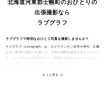
北海道河東郡士幌町のおひとりの
出張撮影なら
ラブグラフ
ラブグラフで特別なおひとり写真を撮影しませんか？
ラブグラフ（Lovegraph）は、カメラマンがご自宅や神社、公園
などご希望の場所に出張して、大切な瞬間を撮影するサービスで
す。カップルやご夫婦のデート、家族や友達とのイベントなど、
さまざまなシーンでご利用いただけます。
七五三やお宮参りといったお子さまの記念行事も、自然な表情や
ありのままの空気感を大切に、何十年経っても見返したくなるよ
もっと見る
うな写真に仕上げます。
全国一律の安心料金でプロ品質をお届け
料金は全国どこでも一律。わかりやすく安心の価格設定です。オ
リジナルの研修と厳正な審査に合格し、撮影技術やホスピタリテ