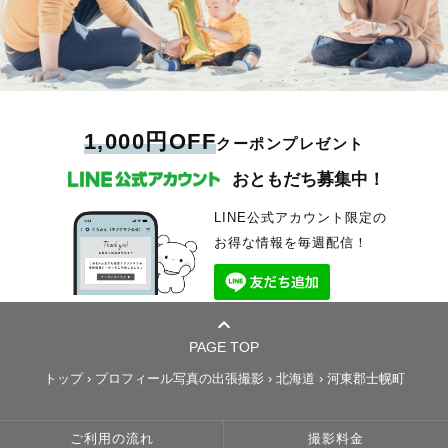
1,000円OFF
クーポンプレゼント
おともだち募集中！
LINE公式アカウント限定の
お得な情報を毎週配信！
PAGE TOP
トップ
›
プロフィール写真の出張撮影
›
北海道
›
河東郡士幌町
ご利用の流れ
撮影料金