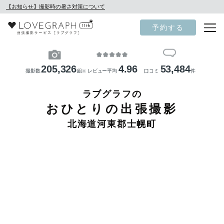
【お知らせ】撮影時の暑さ対策について
予約する
205,326
4.96
53,484
撮影数
組
レビュー平均
口コミ
件
※
ラブグラフの
おひとりの出張撮影
北海道河東郡士幌町