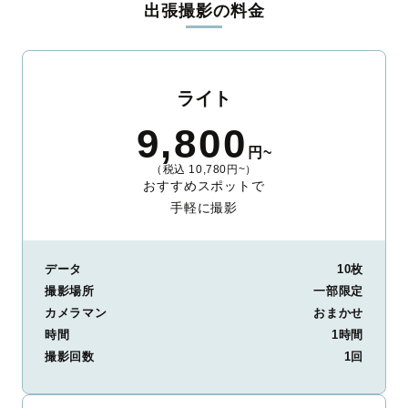
出張撮影の料金
ィを身につけたプロのカメラマンが全国47都道府県に在籍してい
ます。創業10年のノウハウを活かし、思い出に残る素敵な撮影体
験をお届けします。
丁寧なレタッチで思い出を美しく仕上げます
ライト
撮影後は、独自の編集技術で写真の明るさや色合いを丁寧に調
9,800
整。自然な雰囲気を残しつつも、おしゃれで洗練された仕上がり
円~
に。きっと「こんな写真を撮ってほしかった！」と思える一枚に
（税込 10,780円~）
出会えます。まずは、ラブグラフの
撮影事例
をご覧ください。
おすすめスポットで
手軽に撮影
データ
10枚
撮影場所
一部限定
カメラマン
おまかせ
時間
1時間
撮影回数
1回